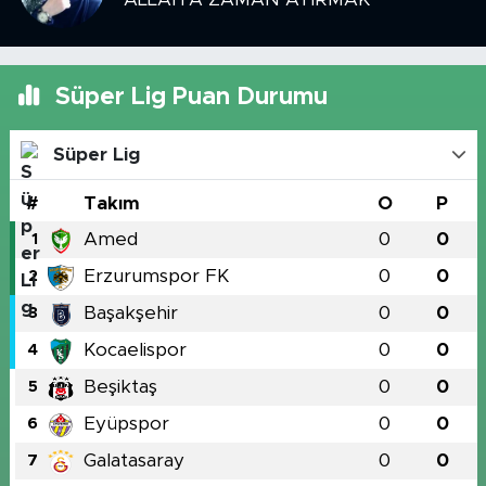
Süper Lig Puan Durumu
Süper Lig
#
Takım
O
P
Amed
0
0
1
Erzurumspor FK
0
0
2
Başakşehir
0
0
3
Kocaelispor
0
0
4
Beşiktaş
0
0
5
Eyüpspor
0
0
6
Galatasaray
0
0
7