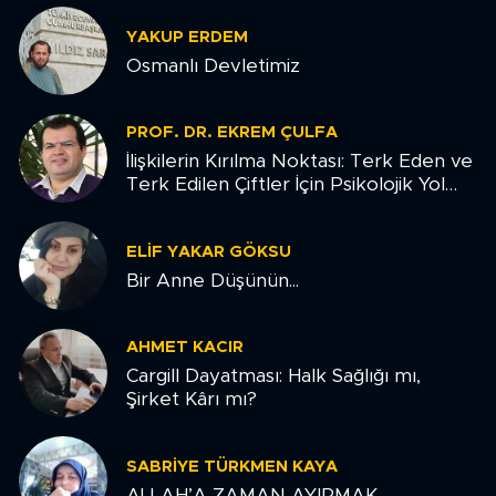
YAKUP ERDEM
Osmanlı Devletimiz
PROF. DR. EKREM ÇULFA
İlişkilerin Kırılma Noktası: Terk Eden ve
Terk Edilen Çiftler İçin Psikolojik Yol
Haritası
ELIF YAKAR GÖKSU
Bir Anne Düşünün...
AHMET KACIR
Cargill Dayatması: Halk Sağlığı mı,
Şirket Kârı mı?
SABRIYE TÜRKMEN KAYA
ALLAH’A ZAMAN AYIRMAK