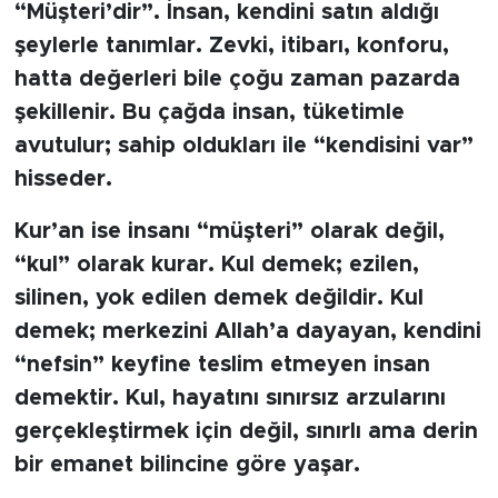
MEDYA KÖŞESİ
“Müşteri’dir”. İnsan, kendini satın aldığı
şeylerle tanımlar. Zevki, itibarı, konforu,
FOTO GALERİ
hatta değerleri bile çoğu zaman pazarda
şekillenir. Bu çağda insan, tüketimle
VİDEOLAR
avutulur; sahip oldukları ile “kendisini var”
ALINTI YAZARLAR
hisseder.
Kur’an ise insanı “müşteri” olarak değil,
SOSYAL MEDYA
“kul” olarak kurar. Kul demek; ezilen,
silinen, yok edilen demek değildir. Kul
demek; merkezini Allah’a dayayan, kendini
“nefsin” keyfine teslim etmeyen insan
demektir. Kul, hayatını sınırsız arzularını
gerçekleştirmek için değil, sınırlı ama derin
bir emanet bilincine göre yaşar.