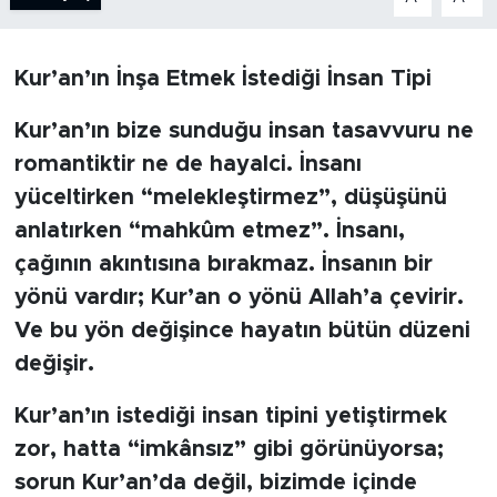
BİLİM-TEKNOLOJİ
Kur’an’ın İnşa Etmek İstediği İnsan Tipi
RÖPÖRTAJ
Kur’an’ın bize sunduğu insan tasavvuru ne
ANALİZ
romantiktir ne de hayalci. İnsanı
yüceltirken “melekleştirmez”, düşüşünü
NOSTALJİ
anlatırken “mahkûm etmez”. İnsanı,
çağının akıntısına bırakmaz. İnsanın bir
KULİS
yönü vardır; Kur’an o yönü Allah’a çevirir.
YAZARLAR
Ve bu yön değişince hayatın bütün düzeni
değişir.
DİNİ
Kur’an’ın istediği insan tipini yetiştirmek
POLİTİKA
zor, hatta “imkânsız” gibi görünüyorsa;
sorun Kur’an’da değil, bizimde içinde
EKONOMİ