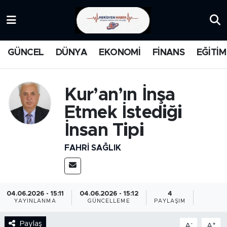
KATEGORİZE EDİLMEMİŞ
Nöbetçi Eczaneler
GÜNCEL
DÜNYA
EKONOMİ
FİNANS
EĞİTİM
EĞİTİM
Hava Durumu
MANŞET
İstanbul Namaz Vakitleri
Kur’an’ın İnşa
Etmek İstediği
MEDYA
Trafik Durumu
İnsan Tipi
FİNANS
Süper Lig Puan Durumu ve Fikstür
FAHRI SAĞLIK
DÜNYA
Tüm Manşetler
GÜNCEL
Son Dakika Haberleri
04.06.2026 - 15:11
04.06.2026 - 15:12
4
YAYINLANMA
GÜNCELLEME
PAYLAŞIM
KARİKATÜR
Haber Arşivi
Paylaş
-
+
A
A