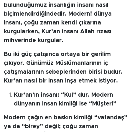
bulunduğumuz insanlığın insanı nasıl
biçimlendirdiğindedir. Modern! dünya
SPOR
insanı, çoğu zaman kendi çıkarına
KÜLTÜR SANAT
kurgularken, Kur’an insanı Allah rızası
mihverinde kurgular.
YAŞAM
Bu iki güç çatışınca ortaya bir gerilim
TARİHTEN GÜNÜMÜZE
çıkıyor. Günümüz Müslümanlarının iç
çatışmalarının sebeplerinden birisi budur.
TARİH
Kur’an nasıl bir insan inşa etmek istiyor.
KADIN
Kur’an’ın insanı: “Kul” dur. Modern
dünyanın insan kimliği ise “Müşteri”
SAĞLIK
Modern çağın en baskın kimliği “vatandaş”
SİYASET
ya da “birey” değil; çoğu zaman