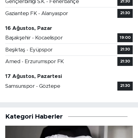
Gençlerbirliği S.K. - Fenerbahçe
21:30
Gaziantep FK - Alanyaspor
21:30
16 Ağustos, Pazar
Başakşehir - Kocaelispor
19:00
Beşiktaş - Eyüpspor
21:30
Amed - Erzurumspor FK
21:30
17 Ağustos, Pazartesi
Samsunspor - Göztepe
21:30
Kategori Haberler