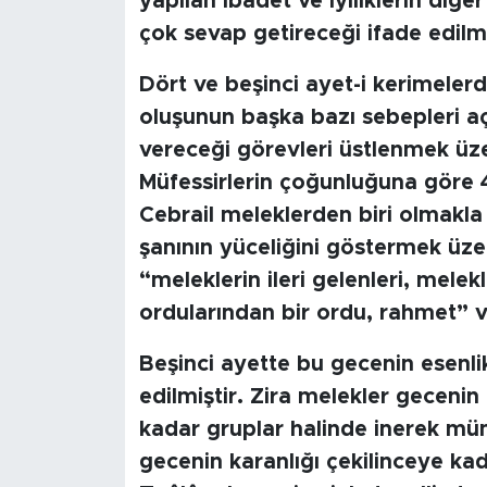
yapılan ibadet ve iyiliklerin di
çok sevap getireceği ifade edilm
Dört ve beşinci ayet-i kerimelerd
oluşunun başka bazı sebepleri aç
vereceği görevleri üstlenmek üze
Müfessirlerin çoğunluğuna göre 4
Cebrail meleklerden biri olmakla 
şanının yüceliğini göstermek üzer
“meleklerin ileri gelenleri, mele
ordularından bir ordu, rahmet” v
Beşinci ayette bu gecenin esenli
edilmiştir. Zira melekler gecenin
kadar gruplar halinde inerek mü
gecenin karanlığı çekilinceye ka