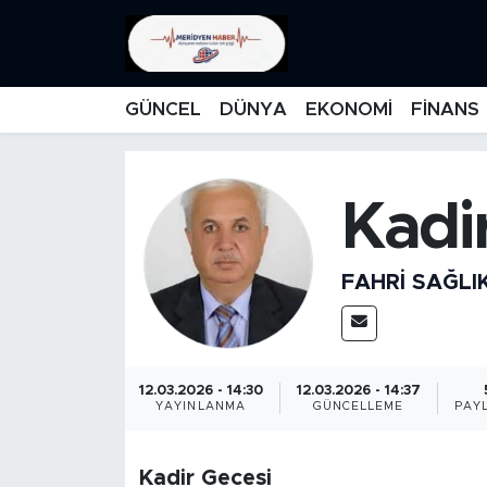
KATEGORİZE EDİLMEMİŞ
Nöbetçi Eczaneler
GÜNCEL
DÜNYA
EKONOMİ
FİNANS
EĞİTİM
Hava Durumu
MANŞET
İstanbul Namaz Vakitleri
Kadi
MEDYA
Trafik Durumu
FAHRI SAĞLI
FİNANS
Süper Lig Puan Durumu ve Fikstür
DÜNYA
Tüm Manşetler
12.03.2026 - 14:30
12.03.2026 - 14:37
YAYINLANMA
GÜNCELLEME
PAY
GÜNCEL
Son Dakika Haberleri
KARİKATÜR
Haber Arşivi
Kadir Gecesi