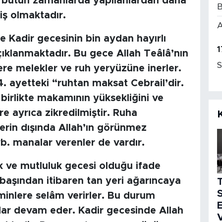
ğer bütün zamanlarda yapılanlardan daha
B
iş olmaktadır.
A
e Kadir gecesinin bin aydan hayırlı
1
ıklanmaktadır. Bu gece Allah Teâlâ’nın
S
re melekler ve ruh yeryüzüne inerler.
. ayetteki “ruhtan maksat Cebrail’dir.
birlikte makamının yüksekliğini ve
e ayrıca zikredilmiştir. Ruha
klerin dışında Allah’ın görünmez
b. manalar verenler de vardır.
k ve mutluluk gecesi olduğu ifade
 başından itibaren tan yeri ağarıncaya
S
minlere selâm verirler. Bu durum
E
dar devam eder. Kadir gecesinde Allah
V