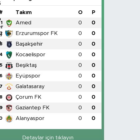
#
Takım
O
P
Amed
0
0
1
Erzurumspor FK
0
0
2
Başakşehir
0
0
3
Kocaelispor
0
0
4
Beşiktaş
0
0
5
Eyüpspor
0
0
6
Galatasaray
0
0
7
Çorum FK
0
0
8
Gaziantep FK
0
0
9
Alanyaspor
0
0
0
Detaylar için tıklayın