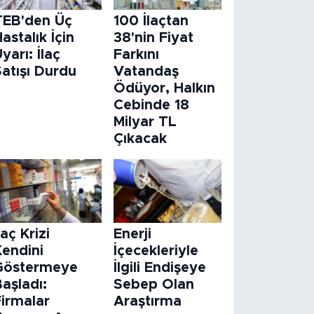
TEB'den Üç
100 İlaçtan
astalık İçin
38'nin Fiyat
yarı: İlaç
Farkını
atışı Durdu
Vatandaş
Ödüyor, Halkın
Cebinde 18
Milyar TL
Çıkacak
laç Krizi
Enerji
Kendini
İçecekleriyle
Göstermeye
İlgili Endişeye
aşladı:
Sebep Olan
Firmalar
Araştırma