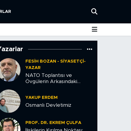
RLAR
Yazarlar
FESIH BOZAN - SIYASETÇI-
YAZAR
NATO Toplantısı ve
Övgülerin Arkasındaki
Tehlike
YAKUP ERDEM
Osmanlı Devletimiz
PROF. DR. EKREM ÇULFA
İlişkilerin Kırılma Noktası: