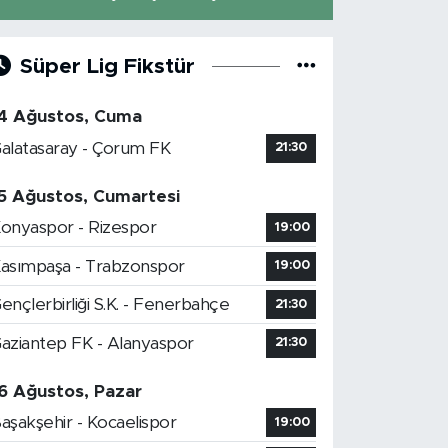
Süper Lig Fikstür
4 Ağustos, Cuma
alatasaray - Çorum FK
21:30
5 Ağustos, Cumartesi
onyaspor - Rizespor
19:00
asımpaşa - Trabzonspor
19:00
ençlerbirliği S.K. - Fenerbahçe
21:30
aziantep FK - Alanyaspor
21:30
6 Ağustos, Pazar
aşakşehir - Kocaelispor
19:00