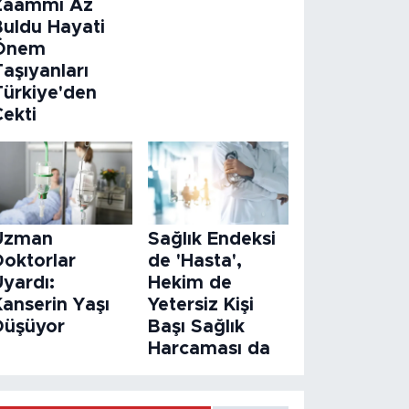
Zaammı Az
Buldu Hayati
Önem
aşıyanları
Türkiye'den
Çekti
Uzman
Sağlık Endeksi
Doktorlar
de 'Hasta',
Uyardı:
Hekim de
Kanserin Yaşı
Yetersiz Kişi
Düşüyor
Başı Sağlık
Harcaması da