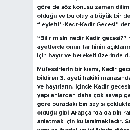
MEDYA KÖŞESİ
göre de söz konusu zaman dilimini
olduğu ve bu olayla büyük bir de
FOTO GALERİ
“leyletü’l-Kadr-Kadir Gecesi” deni
VİDEOLAR
“Bilir misin nedir Kadir gecesi?
ALINTI YAZARLAR
ayetlerde onun tarihinin açıklan
için hayır ve bereketi üzerinde d
SOSYAL MEDYA
Müfessirlerin bir kısmı, Kadir ge
bildiren 3. ayeti hakiki manasın
ve hayırların, içinde Kadir gece
yapılanlardan daha çok sevap get
göre buradaki bin sayısı çoklukta
olduğu gibi Arapça ’da da bin r
anlatmak için kullanılmaktadır. 