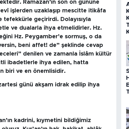
mektedir. Ramazan’ın son on gününe
vî işlerden uzaklaşıp mescitte itikâfa
K
K
e tefekkürle geçirirdi. Dolayısıyla
le ve dualarla ihya etmelidirler. Hz.
eceğini Hz. Peygamber’e sormuş, o da
versin, beni affet! de” şeklinde cevap
geceleri” denilen ve zamanla İslâm kültür
itli ibadetlerle ihya edilen, hatta
S
 biri ve en önemlisidir.
artesi günü akşam idrak edilip ihya
T
’an’ın kadrini, kıymetini bildiğimiz