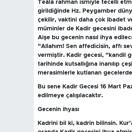
Teâlâ rahman ismiyle tecelli et
girildiğinde Hz. Peygamber dünye
çekilir, vaktini daha çok ibadet v
müminler de Kadir gecesini ibadet
Aişe bu gecenin nasıl ihya edil
“Allahım! Sen affedicisin, affı se
vermiştir. Kadir gecesi, “kandil 
tarihinde kutsallığına inanılıp çeş
merasimlerle kutlanan gecelerden
Bu sene Kadir Gecesi 16 Mart Paz
edilmeye çalışılacaktır.
Gecenin ihyası
Kadrini bil ki, kadrin bilinsin. Kur