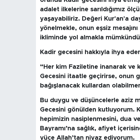
oranda Kadir gecesini ihya etmiş 
adalet ilkelerine sarıldığımız öl
yaşayabiliriz. Değeri Kur'an'a d
yönelmekle, onun eşsiz mesajın
ikliminde yol almakla mümkündü
Kadir gecesini hakkıyla ihya eden
“Her kim Faziletine inanarak ve k
Gecesini itaatle geçirirse, onun 
bağışlanacak kullardan olabilme
Bu duygu ve düşüncelerle aziz mi
Gecesini gönülden kutluyorum. K
hepimizin nasiplenmesini, dua ve
Bayramı’na sağlık, afiyet içerisi
yüce Allah’tan niyaz ediyorum.