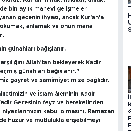
oluruz. Kur’an’ın hak, hakikat, ahlâk,
çüde bin aylık manevi gelişmeler
H
ayanan gecenin ihyası, ancak Kur'an'a
U
ı okumak, anlamak ve onun mana
S
r.
in günahları bağışlanır.
arşılığını Allah'tan bekleyerek Kadir
geçmiş günahları bağışlanır.”
miz gayret ve samimiyetimize bağlıdır.
lletimizin ve İslam âleminin Kadir
İ
adir Gecesinin feyz ve bereketinden
 niyazlarımızın kabul olmasını, Ramazan
B
nde huzur ve mutlulukla erişebilmeyi