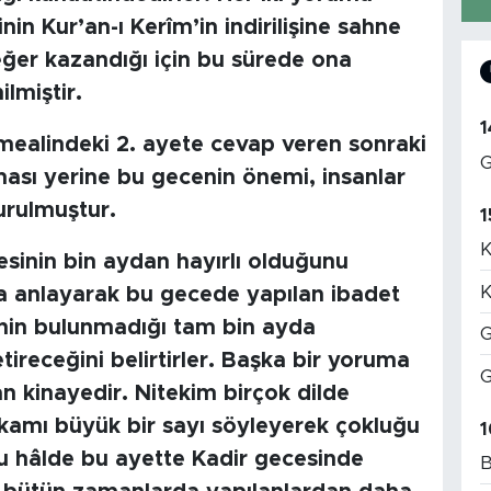
n Kur’an-ı Kerîm’in indirilişine sahne
ğer kazandığı için bu sürede ona
lmiştir.
1
” mealindeki 2. ayete cevap veren sonraki
G
ması yerine bu gecenin önemi, insanlar
urulmuştur.
1
K
cesinin bin aydan hayırlı olduğunu
K
da anlayarak bu gecede yapılan ibadet
sinin bulunmadığı tam bin ayda
G
ireceğini belirtirler. Başka bir yoruma
G
n kinayedir. Nitekim birçok dilde
akamı büyük bir sayı söyleyerek çokluğu
1
Şu hâlde bu ayette Kadir gecesinde
B