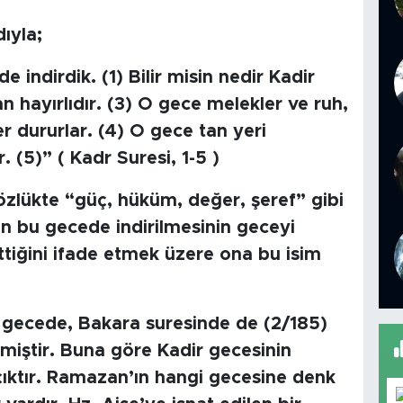
ıyla;
e indirdik. (1) Bilir misin nedir Kadir
n hayırlıdır. (3) O gece melekler ve ruh,
iner dururlar. (4) O gece tan yeri
 (5)” ( Kadr Suresi, 1-5 )
sözlükte “güç, hüküm, değer, şeref” gibi
’ın bu gecede indirilmesinin geceyi
lttiğini ifade etmek üzere ona bu isim
u gecede, Bakara suresinde de (2/185)
ilmiştir. Buna göre Kadir gecesinin
çıktır. Ramazan’ın hangi gecesine denk