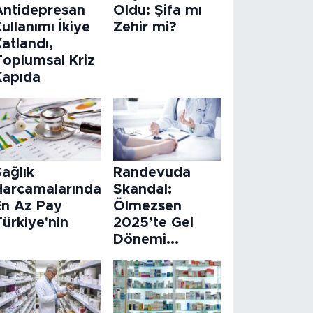
Antidepresan
Oldu: Şifa mı
ullanımı İkiye
Zehir mi?
atlandı,
Toplumsal Kriz
Kapıda
ağlık
Randevuda
Harcamalarında
Skandal:
En Az Pay
Ölmezsen
ürkiye'nin
2025’te Gel
Dönemi...