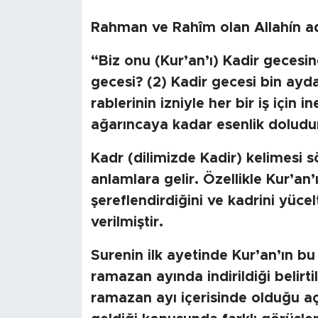
BİLİM-TEKNOLOJİ
Rahman ve Rahîm olan Allah´ın ad
“Biz onu (Kur’an’ı) Kadir gecesind
RÖPÖRTAJ
gecesi? (2) Kadir gecesi bin ayda
ANALİZ
rablerinin izniyle her bir iş için 
ağarıncaya kadar esenlik doludur.
NOSTALJİ
Kadr (dilimizde Kadir) kelimesi 
KULİS
anlamlara gelir. Özellikle Kur’an
şereflendirdiğini ve kadrini yüce
YAZARLAR
verilmiştir.
DİNİ
Surenin ilk ayetinde Kur’an’ın b
ramazan ayında indirildiği belirt
POLİTİKA
ramazan ayı içerisinde olduğu a
EKONOMİ