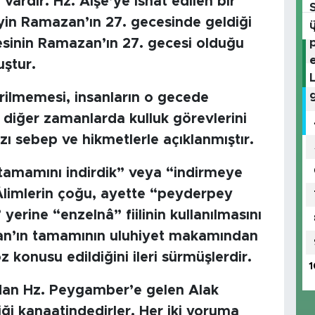
vardır. Hz. Aişe’ye isnat edilen bir
yin Ramazan’ın 27. gecesinde geldiği
cesinin Ramazan’ın 27. gecesi olduğu
ştur.
irilmemesi, insanların o gecede
diğer zamanlarda kulluk görevlerini
zı sebep ve hikmetlerle açıklanmıştır.
“tamamını indirdik” veya “indirmeye
. Âlimlerin çoğu, ayette “peyderpey
yerine “enzelnâ” fiilinin kullanılmasını
an’ın tamamının uluhiyet makamından
 konusu edildiğini ileri sürmüşlerdir.
1
udan Hz. Peygamber’e gelen Alak
diği kanaatindedirler. Her iki yoruma