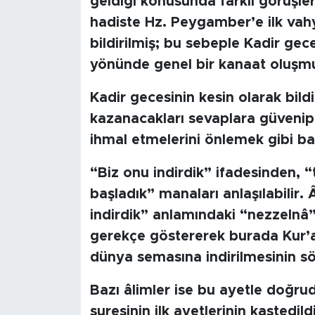
geldiği konusunda farklı görüşler 
hadiste Hz. Peygamber’e ilk vah
SPOR
bildirilmiş; bu sebeple Kadir ge
yönünde genel bir kanaat oluşmu
KÜLTÜR SANAT
Kadir gecesinin kesin olarak bild
YAŞAM
kazanacakları sevaplara güvenip 
ihmal etmelerini önlemek gibi ba
TARİHTEN GÜNÜMÜZE
“Biz onu indirdik” ifadesinden, 
TARİH
başladık” manaları anlaşılabilir
KADIN
indirdik” anlamındaki “nezzelnâ” 
gerekçe göstererek burada Kur’
SAĞLIK
dünya semasına indirilmesinin söz
SİYASET
Bazı âlimler ise bu ayetle doğr
suresinin ilk ayetlerinin kastedil