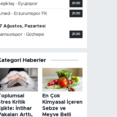
eşiktaş - Eyüpspor
21:30
med - Erzurumspor FK
21:30
7 Ağustos, Pazartesi
amsunspor - Göztepe
21:30
Kategori Haberler
Toplumsal
En Çok
tres Kritik
Kimyasal İçeren
şikte: İntihar
Sebze ve
akaları Arttı,
Meyve Belli