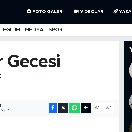
FOTO GALERI
VIDEOLAR
YAZA
EĞİTİM
MEDYA
SPOR
r Gecesi
K
5
-
+
A
A
LAŞIM