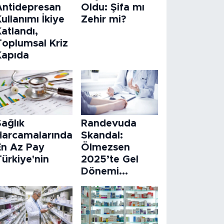
Antidepresan
Oldu: Şifa mı
ullanımı İkiye
Zehir mi?
atlandı,
Toplumsal Kriz
Kapıda
ağlık
Randevuda
Harcamalarında
Skandal:
En Az Pay
Ölmezsen
ürkiye'nin
2025’te Gel
Dönemi...