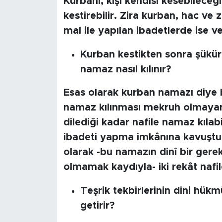
Kurbanı, kişi kendisi kesebileceğ
kestirebilir. Zira kurban, hac ve z
mal ile yapılan ibadetlerde ise ve
Kurban kestikten sonra şükü
namaz nasıl kılınır?
Esas olarak kurban namazı diye b
namaz kılınması mekruh olmayan 
dilediği kadar nafile namaz kılabi
ibadeti yapma imkânına kavuştuğu
olarak -bu namazın dinî bir gerek
olmamak kaydıyla- iki rekât nafile
Teşrik tekbirlerinin dini hükm
getirir?