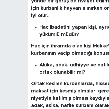
yönde bir görüş de rivayet edilm
için kurbanlık hayvan alınırken o
iyi olur.
Hac ibadetini yapan kişi, ay
yükümlü müdür?
Hac için ihramda olan kişi Mekke’
kurbanının vacip olmadığı konusu
Akika, adak, udhiyye ve nafi
ortak olunabilir mi?
Ortak kesilen kurbanlarda, hissed
maksat için kesmiş olmaları gere
niyetiyle katılmış olması kaydıyla
adak, akîka, nafile kurbanı olarak