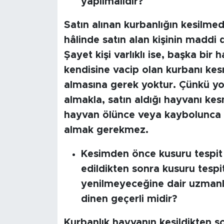
yapılmalıdır?
SPOR
Satın alınan kurbanlığın kesilm
hâlinde satın alan kişinin maddi
KÜLTÜR SANAT
Şayet kişi varlıklı ise, başka bi
kendisine vacip olan kurbanı kesm
YAŞAM
almasına gerek yoktur. Çünkü yok
almakla, satın aldığı hayvanı kesm
TARİHTEN GÜNÜMÜZE
hayvan ölünce veya kaybolunca 
TARİH
almak gerekmez.
KADIN
Kesimden önce kusuru tespit
edildikten sonra kusuru tespit 
SAĞLIK
yenilmeyeceğine dair uzmanlar
dinen geçerli midir?
SİYASET
Kurbanlık hayvanın kesildikten so