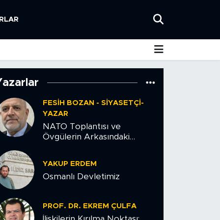
RLAR
Yazarlar
FESIH BOZAN - SIYASETÇI-
YAZAR
NATO Toplantısı ve
Övgülerin Arkasındaki
Tehlike
YAKUP ERDEM
Osmanlı Devletimiz
PROF. DR. EKREM ÇULFA
İlişkilerin Kırılma Noktası: