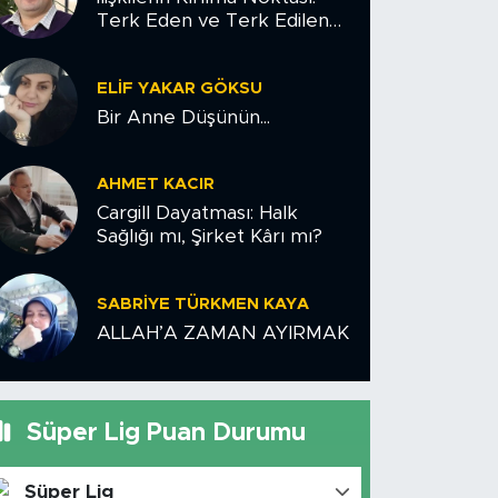
Terk Eden ve Terk Edilen
Çiftler İçin Psikolojik Yol
Haritası
ELIF YAKAR GÖKSU
Bir Anne Düşünün...
AHMET KACIR
Cargill Dayatması: Halk
Sağlığı mı, Şirket Kârı mı?
SABRIYE TÜRKMEN KAYA
ALLAH’A ZAMAN AYIRMAK
Süper Lig Puan Durumu
Süper Lig