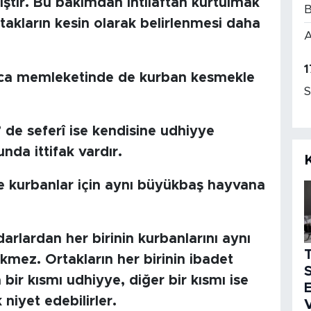
iştir. Bu bakımdan ihtilaftan kurtulmak
B
rtakların kesin olarak belirlenmesi daha
A
1
rıca memleketinde de kurban kesmekle
S
 de seferî ise kendisine udhiyye
nda ittifak vardır.
le kurbanlar için aynı büyükbaş hayvana
arlardan her birinin kurbanlarını aynı
kmez. Ortakların her birinin ibadet
S
 bir kısmı udhiyye, diğer bir kısmı ise
E
 niyet edebilirler.
V