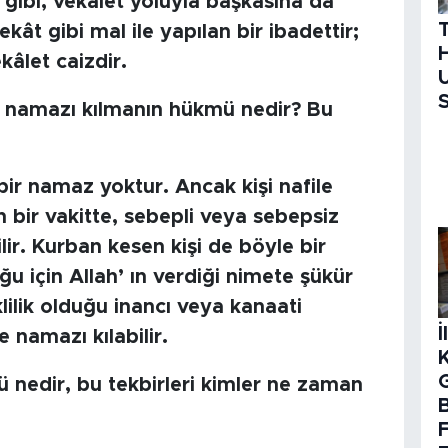
i gibi, vekâlet yoluyla başkasına da
ekât gibi mal ile yapılan bir ibadettir;
H
kâlet caizdir.
U
S
r namazı kılmanın hükmü nedir? Bu
ir namaz yoktur. Ancak kişi nafile
bir vakitte, sebepli veya sebepsiz
lir. Kurban kesen kişi de böyle bir
 için Allah’ ın verdiği nimete şükür
lilik olduğu inancı veya kanaati
İ
 namazı kılabilir.
ü nedir, bu tekbirleri kimler ne zaman
B