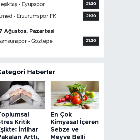
eşiktaş - Eyüpspor
21:30
med - Erzurumspor FK
21:30
7 Ağustos, Pazartesi
amsunspor - Göztepe
21:30
Kategori Haberler
Toplumsal
En Çok
tres Kritik
Kimyasal İçeren
şikte: İntihar
Sebze ve
akaları Arttı,
Meyve Belli