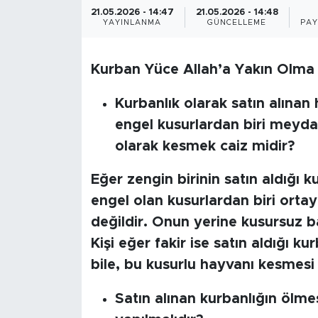
21.05.2026 - 14:47
21.05.2026 - 14:48
BİLİM-TEKNOLOJİ
YAYINLANMA
GÜNCELLEME
PAY
RÖPÖRTAJ
Kurban Yüce Allah’a Yakın Olma A
ANALİZ
Kurbanlık olarak satın alına
engel kusurlardan biri meyda
NOSTALJİ
olarak kesmek caiz midir?
KULİS
Eğer zengin birinin satın aldığı
engel olan kusurlardan biri orta
YAZARLAR
değildir. Onun yerine kusursuz b
DİNİ
Kişi eğer fakir ise satın aldığı 
bile, bu kusurlu hayvanı kesmesi 
POLİTİKA
Satın alınan kurbanlığın öl
EKONOMİ