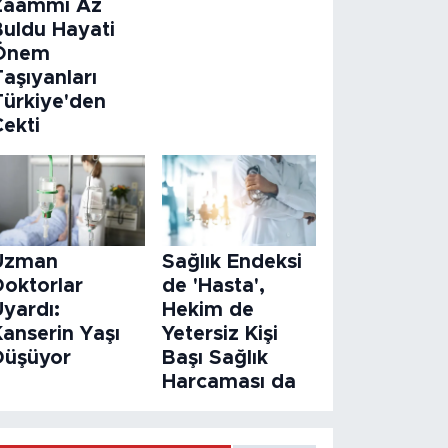
Zaammı Az
Buldu Hayati
Önem
aşıyanları
Türkiye'den
Çekti
Uzman
Sağlık Endeksi
Doktorlar
de 'Hasta',
Uyardı:
Hekim de
Kanserin Yaşı
Yetersiz Kişi
Düşüyor
Başı Sağlık
Harcaması da