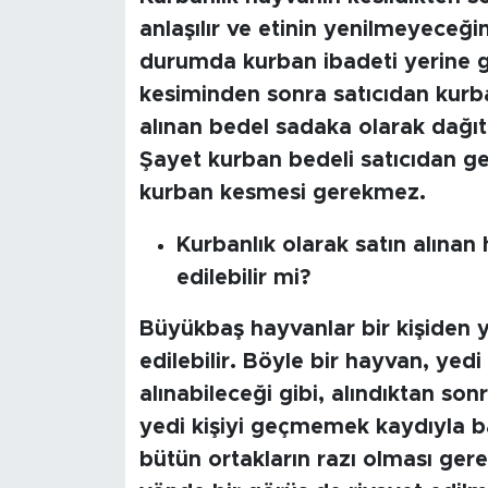
MEDYA KÖŞESİ
anlaşılır ve etinin yenilmeyeceği
durumda kurban ibadeti yerine ge
FOTO GALERİ
kesiminden sonra satıcıdan kurba
VİDEOLAR
alınan bedel sadaka olarak dağıtıl
Şayet kurban bedeli satıcıdan ge
ALINTI YAZARLAR
kurban kesmesi gerekmez.
SOSYAL MEDYA
Kurbanlık olarak satın alınan
edilebilir mi?
Büyükbaş hayvanlar bir kişiden y
edilebilir. Böyle bir hayvan, yedi
alınabileceği gibi, alındıktan s
yedi kişiyi geçmemek kaydıyla baş
bütün ortakların razı olması ger