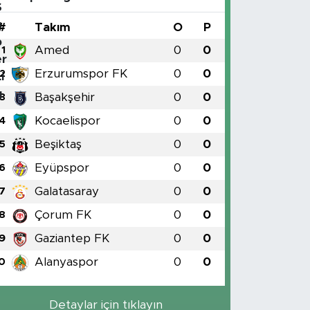
#
Takım
O
P
Amed
0
0
1
Erzurumspor FK
0
0
2
Başakşehir
0
0
3
Kocaelispor
0
0
4
Beşiktaş
0
0
5
Eyüpspor
0
0
6
Galatasaray
0
0
7
Çorum FK
0
0
8
Gaziantep FK
0
0
9
Alanyaspor
0
0
0
Detaylar için tıklayın