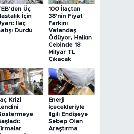
TEB'den Üç
100 İlaçtan
astalık İçin
38'nin Fiyat
yarı: İlaç
Farkını
atışı Durdu
Vatandaş
Ödüyor, Halkın
Cebinde 18
Milyar TL
Çıkacak
laç Krizi
Enerji
Kendini
İçecekleriyle
Göstermeye
İlgili Endişeye
aşladı:
Sebep Olan
Firmalar
Araştırma