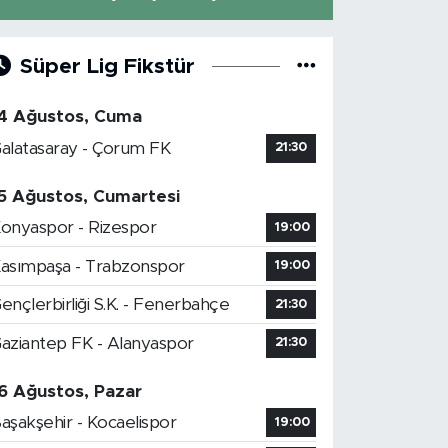
Süper Lig Fikstür
4 Ağustos, Cuma
alatasaray - Çorum FK
21:30
5 Ağustos, Cumartesi
onyaspor - Rizespor
19:00
asımpaşa - Trabzonspor
19:00
ençlerbirliği S.K. - Fenerbahçe
21:30
aziantep FK - Alanyaspor
21:30
6 Ağustos, Pazar
aşakşehir - Kocaelispor
19:00