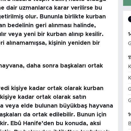
ne dair uzmanlarca karar verilirse bu
tirilmiş olur. Bununla birlikte kurban
n bedelinin geri alınması halinde,
ır veya yeni bir kurban alınıp kesilir.
1
ri alınamamışsa, kişinin yeniden bir
G
1
 hayvana, daha sonra başkaları ortak
K
K
edi kişiye kadar ortak olarak kurban
G
 kişiye kadar ortak olarak satın
G
onra veya elde bulunan büyükbaş hayvana
kaları da ortak edilebilir. Bunun için
1
ekir. Ebû Hanife’den bu konuda, aksi
B