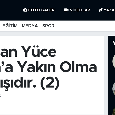
FOTO GALERI
VIDEOLAR
YAZA
EĞİTİM
MEDYA
SPOR
an Yüce
h’a Yakın Olma
şıdır. (2)
K