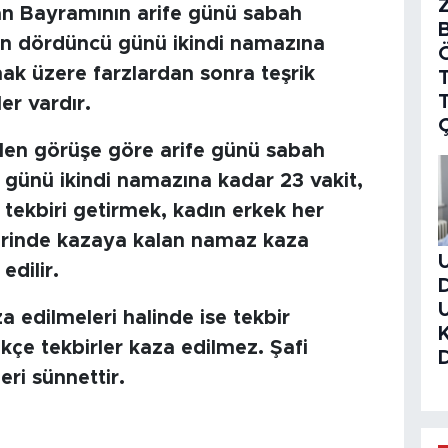
ban Bayramının arife günü sabah
n dördüncü günü ikindi namazına
mak üzere farzlardan sonra teşrik
T
ler vardır.
ilen görüşe göre arife günü sabah
ünü ikindi namazına kadar 23 vakit,
 tekbiri getirmek, kadın erkek her
erinde kazaya kalan namaz kaza
edilir.
a edilmeleri halinde ise tekbir
çe tekbirler kaza edilmez. Şafi
eri sünnettir.