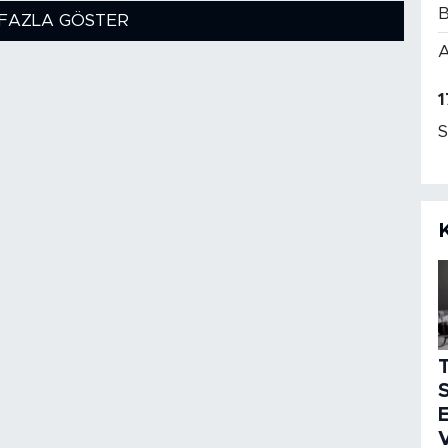
B
FAZLA GÖSTER
A
1
S
S
E
V