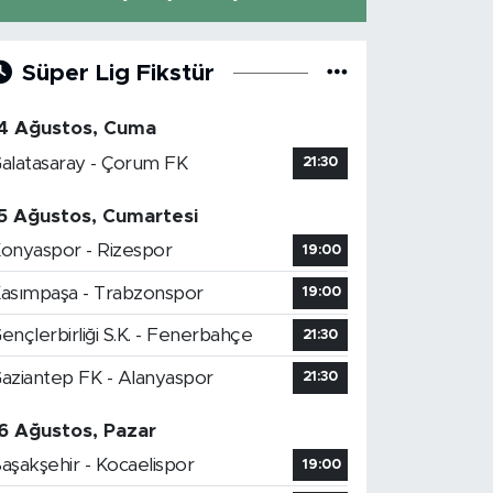
Süper Lig Fikstür
4 Ağustos, Cuma
alatasaray - Çorum FK
21:30
5 Ağustos, Cumartesi
onyaspor - Rizespor
19:00
asımpaşa - Trabzonspor
19:00
ençlerbirliği S.K. - Fenerbahçe
21:30
aziantep FK - Alanyaspor
21:30
6 Ağustos, Pazar
aşakşehir - Kocaelispor
19:00