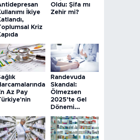
Antidepresan
Oldu: Şifa mı
ullanımı İkiye
Zehir mi?
atlandı,
Toplumsal Kriz
Kapıda
ağlık
Randevuda
Harcamalarında
Skandal:
En Az Pay
Ölmezsen
ürkiye'nin
2025’te Gel
Dönemi...