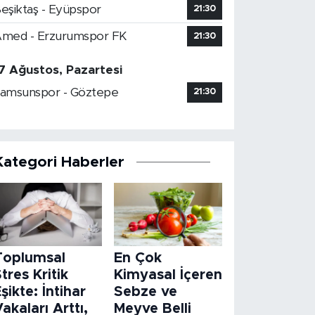
eşiktaş - Eyüpspor
21:30
med - Erzurumspor FK
21:30
7 Ağustos, Pazartesi
amsunspor - Göztepe
21:30
Kategori Haberler
Toplumsal
En Çok
tres Kritik
Kimyasal İçeren
şikte: İntihar
Sebze ve
akaları Arttı,
Meyve Belli