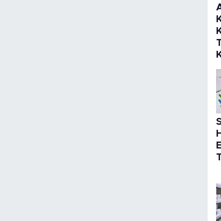
K
K
S
T