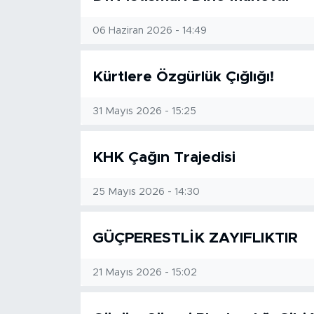
BİLİM-TEKNOLOJİ
06 Haziran 2026 - 14:49
RÖPÖRTAJ
Kürtlere Özgürlük Çığlığı!
ANALİZ
31 Mayıs 2026 - 15:25
NOSTALJİ
KHK Çağın Trajedisi
KULİS
25 Mayıs 2026 - 14:30
YAZARLAR
GÜÇPERESTLİK ZAYIFLIKTIR
DİNİ
21 Mayıs 2026 - 15:02
POLİTİKA
EKONOMİ