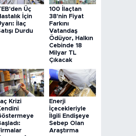
TEB'den Üç
100 İlaçtan
astalık İçin
38'nin Fiyat
yarı: İlaç
Farkını
atışı Durdu
Vatandaş
Ödüyor, Halkın
Cebinde 18
Milyar TL
Çıkacak
laç Krizi
Enerji
Kendini
İçecekleriyle
Göstermeye
İlgili Endişeye
aşladı:
Sebep Olan
Firmalar
Araştırma