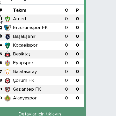
#
Takım
O
P
Amed
0
0
1
Erzurumspor FK
0
0
2
Başakşehir
0
0
3
Kocaelispor
0
0
4
Beşiktaş
0
0
5
Eyüpspor
0
0
6
Galatasaray
0
0
7
Çorum FK
0
0
8
Gaziantep FK
0
0
9
Alanyaspor
0
0
0
Detaylar için tıklayın