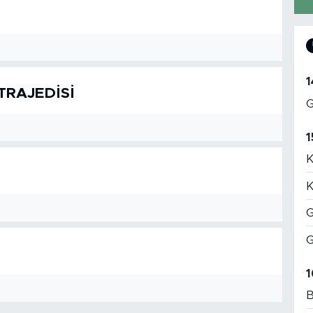
1
TRAJEDİSİ
G
1
K
K
G
G
1
B