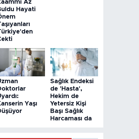
Zaammı Az
Buldu Hayati
Önem
aşıyanları
Türkiye'den
Çekti
Uzman
Sağlık Endeksi
Doktorlar
de 'Hasta',
Uyardı:
Hekim de
Kanserin Yaşı
Yetersiz Kişi
Düşüyor
Başı Sağlık
Harcaması da