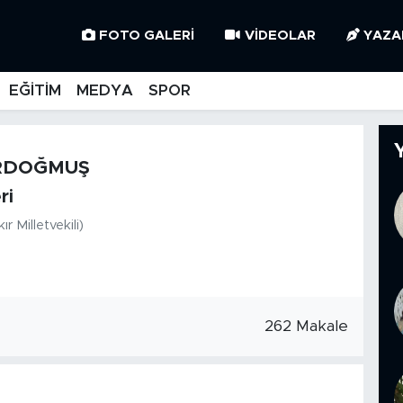
FOTO GALERI
VIDEOLAR
YAZA
EĞİTİM
MEDYA
SPOR
ERDOĞMUŞ
ri
 Milletvekili)
262 Makale