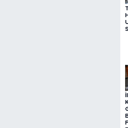
H
U
S
İ
B