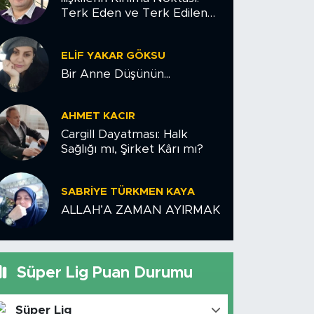
Terk Eden ve Terk Edilen
Çiftler İçin Psikolojik Yol
Haritası
ELIF YAKAR GÖKSU
Bir Anne Düşünün...
AHMET KACIR
Cargill Dayatması: Halk
Sağlığı mı, Şirket Kârı mı?
SABRIYE TÜRKMEN KAYA
ALLAH’A ZAMAN AYIRMAK
Süper Lig Puan Durumu
Süper Lig