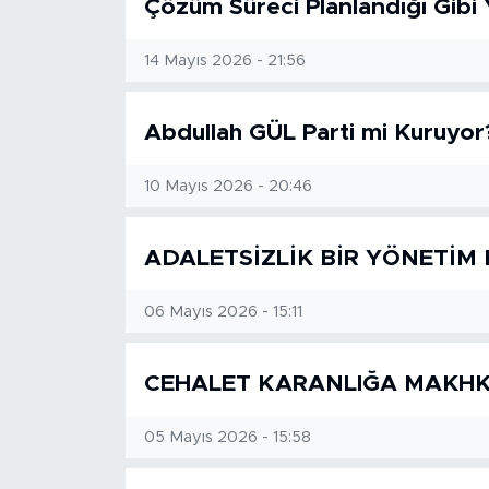
Çözüm Süreci Planlandığı Gibi
SPOR
14 Mayıs 2026 - 21:56
KÜLTÜR SANAT
Abdullah GÜL Parti mi Kuruyor
YAŞAM
10 Mayıs 2026 - 20:46
TARİHTEN GÜNÜMÜZE
ADALETSİZLİK BİR YÖNETİM 
TARİH
06 Mayıs 2026 - 15:11
KADIN
CEHALET KARANLIĞA MAKH
SAĞLIK
05 Mayıs 2026 - 15:58
SİYASET