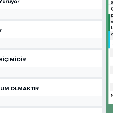
 Yürüyor
?
BİÇİMİDİR
KUM OLMAKTIR
1