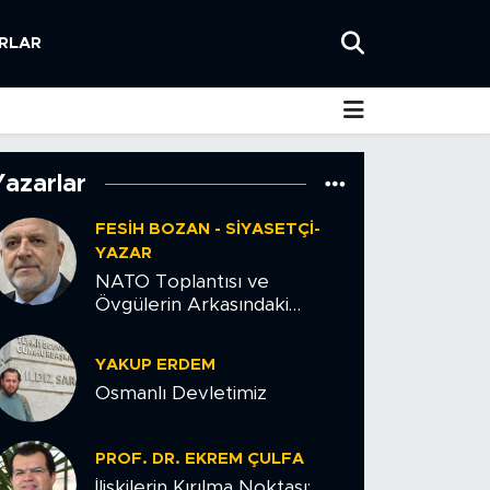
RLAR
Yazarlar
FESIH BOZAN - SIYASETÇI-
YAZAR
NATO Toplantısı ve
Övgülerin Arkasındaki
Tehlike
YAKUP ERDEM
Osmanlı Devletimiz
PROF. DR. EKREM ÇULFA
İlişkilerin Kırılma Noktası: