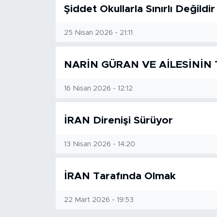
MEDYA KÖŞESİ
Şiddet Okullarla Sınırlı Değildir
FOTO GALERİ
25 Nisan 2026 - 21:11
VİDEOLAR
NARİN GÜRAN VE AİLESİNİN 
ALINTI YAZARLAR
16 Nisan 2026 - 12:12
SOSYAL MEDYA
İRAN Direnişi Sürüyor
13 Nisan 2026 - 14:20
İRAN Tarafında Olmak
22 Mart 2026 - 19:53