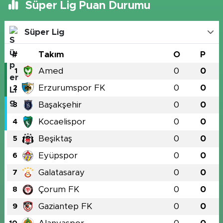
Süper Lig Puan Durumu
Süper Lig
#
Takım
O
P
Amed
0
0
1
Erzurumspor FK
0
0
2
Başakşehir
0
0
3
Kocaelispor
0
0
4
Beşiktaş
0
0
5
Eyüpspor
0
0
6
Galatasaray
0
0
7
Çorum FK
0
0
8
Gaziantep FK
0
0
9