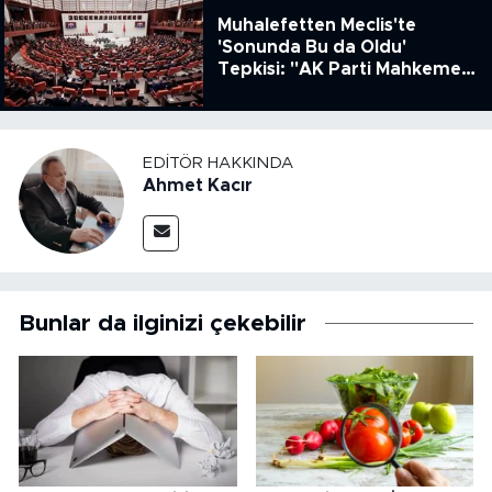
Muhalefetten Meclis'te
'Sonunda Bu da Oldu'
Tepkisi: "AK Parti Mahkeme
Kararına Uymamak İçin
Kanun Çıkardı"
EDITÖR HAKKINDA
Ahmet Kacır
Bunlar da ilginizi çekebilir