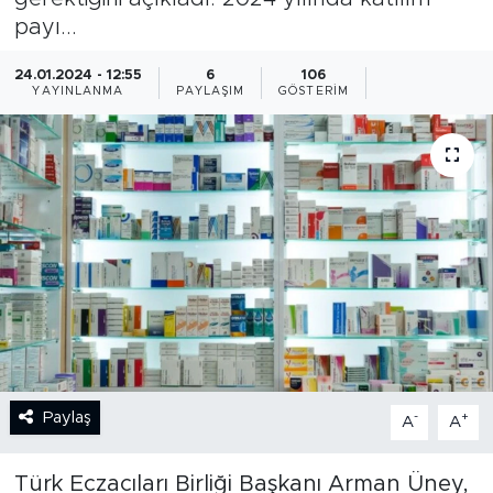
payı...
BİLİM-TEKNOLOJİ
24.01.2024 - 12:55
6
106
YAYINLANMA
PAYLAŞIM
GÖSTERIM
RÖPÖRTAJ
ANALİZ
NOSTALJİ
KULİS
YAZARLAR
DİNİ
Paylaş
-
+
A
A
POLİTİKA
Türk Eczacıları Birliği Başkanı Arman Üney,
EKONOMİ