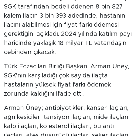
SGK tarafından bedeli ödenen 8 bin 827
SPOR
kalem ilacın 3 bin 393 adedinde, hastanın
ilacını alabilmesi için fiyat farkı ödemesi
KÜLTÜR SANAT
gerektiğini açıkladı. 2024 yılında katılım payı
haricinde yaklaşık 18 milyar TL vatandaşın
YAŞAM
cebinden çıkacak.
TARİHTEN GÜNÜMÜZE
Türk Eczacıları Birliği Başkanı Arman Üney,
SGK'nın karşıladığı çok sayıda ilaçta
TARİH
hastaların yüksek fiyat farkı ödemek
KADIN
zorunda kaldığını ifade etti.
SAĞLIK
Arman Üney; antibiyotikler, kanser ilaçları,
ağrı kesiciler, tansiyon ilaçları, mide ilaçları,
SİYASET
kalp ilaçları, kolesterol ilaçları, bulantı
ilaçları, ateş düşürücü ilaçlar, şeker ilaçları,