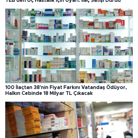
TEB'den Üç Hastalık İçin Uyarı: İlaç Satışı Durdu
100 İlaçtan 38'nin Fiyat Farkını Vatandaş Ödüyor,
Halkın Cebinde 18 Milyar TL Çıkacak