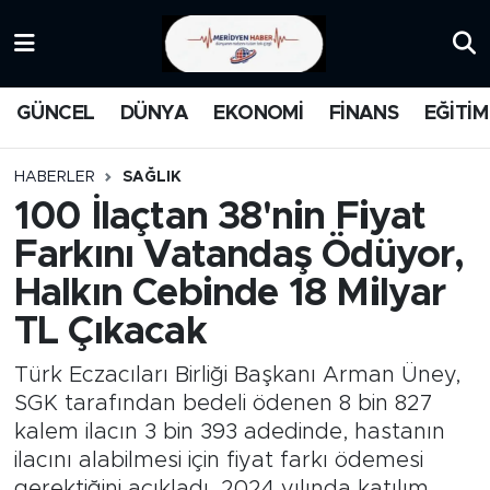
KATEGORİZE EDİLMEMİŞ
Nöbetçi Eczaneler
GÜNCEL
DÜNYA
EKONOMİ
FİNANS
EĞİTİM
EĞİTİM
Hava Durumu
HABERLER
SAĞLIK
MANŞET
İstanbul Namaz Vakitleri
100 İlaçtan 38'nin Fiyat
Farkını Vatandaş Ödüyor,
MEDYA
Trafik Durumu
Halkın Cebinde 18 Milyar
FİNANS
Süper Lig Puan Durumu ve Fikstür
TL Çıkacak
DÜNYA
Tüm Manşetler
Türk Eczacıları Birliği Başkanı Arman Üney,
SGK tarafından bedeli ödenen 8 bin 827
GÜNCEL
Son Dakika Haberleri
kalem ilacın 3 bin 393 adedinde, hastanın
ilacını alabilmesi için fiyat farkı ödemesi
KARİKATÜR
Haber Arşivi
gerektiğini açıkladı. 2024 yılında katılım