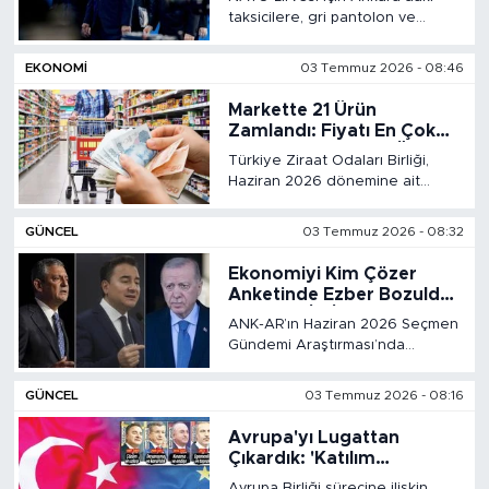
Panel Kapatmaları Ne
taksicilere, gri pantolon ve
Manaya Geliyor?
beyaz gömlek giyme
SPOR
mecburiyeti de getirildi. TŞOF
EKONOMİ
03 Temmuz 2026 - 08:46
Genel Başkanı Mehmet Yiğiner,
zirve kapsamında temizlenecek
KÜLTÜR SANAT
Markette 21 Ürün
araçlarda misafirlere Türk
Zamlandı: Fiyatı En Çok
lokumu, kolonya ve soğuk su...
Yükselen ve Düşen Ürünler
YAŞAM
Türkiye Ziraat Odaları Birliği,
Hangileri Oldu?
Haziran 2026 dönemine ait
üretici ve market fiyat farkları ile
TARİHTEN GÜNÜMÜZE
tarımsal girdi maliyetlerine ilişkin
GÜNCEL
03 Temmuz 2026 - 08:32
raporunu yayımladı.
TARİH
Ekonomiyi Kim Çözer
Anketinde Ezber Bozuldu:
Erdoğan İlk İkiye Giremedi
ANK-AR’ın Haziran 2026 Seçmen
KADIN
Gündemi Araştırması’nda
seçmenlere “Enflasyonla
SAĞLIK
mücadelede hangisinin başarılı
GÜNCEL
03 Temmuz 2026 - 08:16
olacağını düşünüyorsunuz?”
sorusu yöneltildi.
Avrupa'yı Lugattan
SİYASET
Çıkardık: 'Katılım
Müzakereleri' 2007'de,
Avrupa Birliği sürecine ilişkin