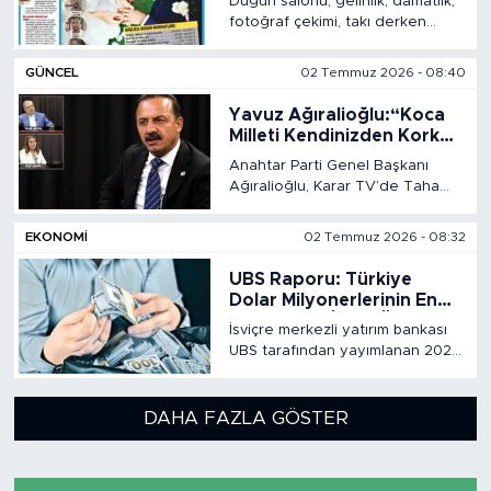
Düğün salonu, gelinlik, damatlık,
fotoğraf çekimi, takı derken
evlenmenin maliyeti milyonlarla
telaffuz edilir hale geldi.
GÜNCEL
02 Temmuz 2026 - 08:40
Gençler, “bu ekonomik şartlarda
geçimimizi sağlayamıyoruz, nasıl
Yavuz Ağıralioğlu:“Koca
evlenelim!” diyor.
Milleti Kendinizden Korkar
Hale Getirdiniz, Siz
Anahtar Parti Genel Başkanı
Kimsiniz ki Millet Sizden
Ağıralioğlu, Karar TV’de Taha
Korkuyor?''
Akyol ve Elif Çakır'ın sorularını
cevapladı. AK Parti iktidarına sert
EKONOMİ
02 Temmuz 2026 - 08:32
eleştiriler yönelten Ağıralioğlu,
sahada vatandaşın konuşmaktan
UBS Raporu: Türkiye
çekindiğini belirterek...
Dolar Milyonerlerinin En
Hızlı Arttığı İkinci Ülke
İsviçre merkezli yatırım bankası
UBS tarafından yayımlanan 2025
Küresel Servet Raporu, dünya
genelindeki finansal varlık
dağılımını ortaya koydu.
DAHA FAZLA GÖSTER