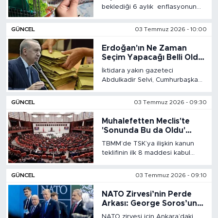
32,11 Arttı, ENSAG: Tüfe
beklediği 6 aylık enflasyonun
1.94 Yıllık Yüzde 51.49
BİLİM-TEKNOLOJİ
sonuncusu belli oldu.
Haziran ayında enflasyon
GÜNCEL
03 Temmuz 2026 - 10:00
yüzde 0.99 olarak belirlerken,
RÖPÖRTAJ
bir önceki yılın aynı ayına göre
Erdoğan'ın Ne Zaman
yüzde 32.11 olarak duyurdu.
Seçim Yapacağı Belli Oldu:
Sadece 37 Vekil Kaldı
ANALİZ
İktidara yakın gazeteci
Abdulkadir Selvi, Cumhurbaşkanı
Erdoğan'ın ne zaman seçime
NOSTALJİ
gideceğini ve stratejisinin ne
GÜNCEL
03 Temmuz 2026 - 09:30
olacağını açıkladı.
KULİS
Muhalefetten Meclis'te
'Sonunda Bu da Oldu'
Tepkisi: "AK Parti
YAZARLAR
TBMM’de TSK’ya ilişkin kanun
Mahkeme Kararına
teklifinin ilk 8 maddesi kabul
Uymamak İçin Kanun
edildi. Muhalefetin tepki
DİNİ
Çıkardı"
gösterdiği 7. maddeyle,
GÜNCEL
03 Temmuz 2026 - 09:10
güvenlik kurumları personeline
POLİTİKA
yönelik göreve iade kararlarının
NATO Zirvesi’nin Perde
kesinleşmeden uygulanmaması
Arkası: George Soros’un
öngörülüyor.
Skandal Benzetmesi!
EKONOMİ
NATO zirvesi için Ankara’daki