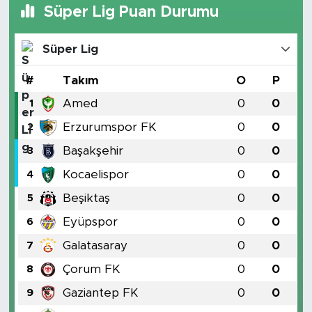
Süper Lig Puan Durumu
Süper Lig
#
Takım
O
P
Amed
0
0
1
Erzurumspor FK
0
0
2
Başakşehir
0
0
3
Kocaelispor
0
0
4
Beşiktaş
0
0
5
Eyüpspor
0
0
6
Galatasaray
0
0
7
Çorum FK
0
0
8
Gaziantep FK
0
0
9