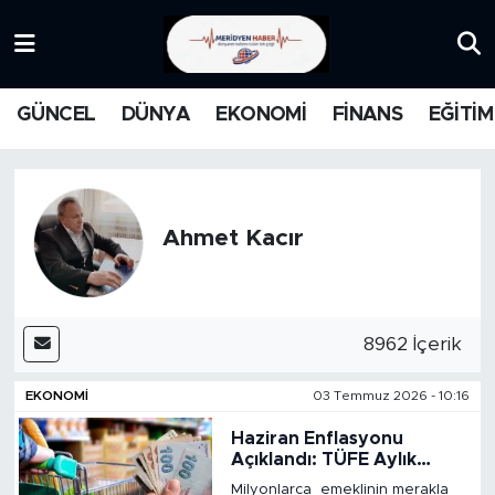
KATEGORİZE EDİLMEMİŞ
Nöbetçi Eczaneler
GÜNCEL
DÜNYA
EKONOMİ
FİNANS
EĞİTİM
EĞİTİM
Hava Durumu
MANŞET
İstanbul Namaz Vakitleri
Ahmet Kacır
MEDYA
Trafik Durumu
FİNANS
Süper Lig Puan Durumu ve Fikstür
8962 İçerik
DÜNYA
Tüm Manşetler
EKONOMİ
03 Temmuz 2026 - 10:16
GÜNCEL
Son Dakika Haberleri
Haziran Enflasyonu
Açıklandı: TÜFE Aylık
KARİKATÜR
Haber Arşivi
Yüzde 0,99, Yıllık Yüzde
Milyonlarca emeklinin merakla