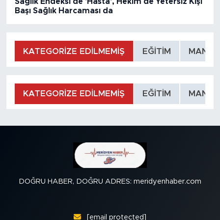
Sağlık Endeksi de 'Hasta', Hekim de Yetersiz Kişi
Başı Sağlık Harcaması da
KATEGORİZE EDİLMEMİŞ
EĞİTİM
MANŞE
KATEGORİZE EDİLMEMİŞ
EĞİTİM
MANŞE
DOĞRU HABER, DOĞRU ADRES: meridyenhaber.com
[email protected]