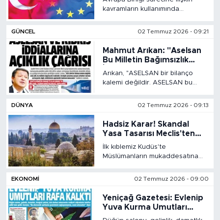
MEDYA KÖŞESİ
'İlerleme Raporu' 2015'te
kavramların kullanımında
Kullanıldı
gerileme tespit edildi. 2007'de
FOTO GALERİ
altı bültende geçen 'Katılım
GÜNCEL
02 Temmuz 2026 - 09:21
müzakereleri' ifadesi 2023
sonrasındaki açıklamalarda hiç
Mahmut Arıkan: "Aselsan
VİDEOLAR
yer almadı.
Bu Milletin Bağımsızlık
İradesidir! Kıbrıs'ta Bir
Arıkan, "ASELSAN bir bilanço
ALINTI YAZARLAR
Çakıl Taşı Bile Pazarlık
kalemi değildir. ASELSAN bu
Konusu Olamaz!"
milletin bağımsızlık iradesidir.
Stratejik savunma sanayii
SOSYAL MEDYA
DÜNYA
02 Temmuz 2026 - 09:13
şirketleri küresel sermayenin
değil, milletimizin egemenlik
Hadsiz Karar! Skandal
hakkının konusudur"
Yasa Tasarısı Meclis'ten
Geçti: Camilere Baskın ve
İlk kıblemiz Kudüs'te
Ezan Yasağı Geliyor
Müslümanların mukaddesatına
yönelik saldırılar hız kesmeden
devam ederken, Siyonist rejim
EKONOMİ
02 Temmuz 2026 - 09:00
şimdi de gözünü Ezan-ı
Muhammedî'ye dikti.
Yeniçağ Gazetesi: Evlenip
Yuva Kurma Umutları
Rafa Kalktı