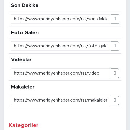
Son Dakika
BİLİM-TEKNOLOJİ
RÖPÖRTAJ
Foto Galeri
ANALİZ
NOSTALJİ
Videolar
KULİS
YAZARLAR
Makaleler
DİNİ
POLİTİKA
Kategoriler
EKONOMİ