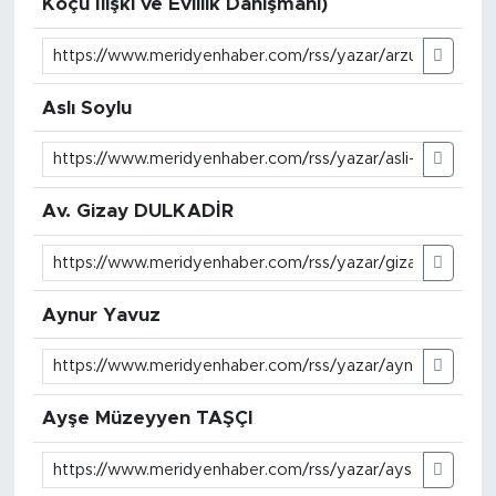
Koçu İlişki ve Evlilik Danışmanı)
Aslı Soylu
Av. Gizay DULKADİR
Aynur Yavuz
Ayşe Müzeyyen TAŞÇI