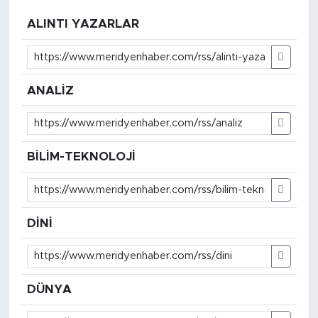
ALINTI YAZARLAR
SPOR
KÜLTÜR SANAT
ANALİZ
YAŞAM
TARİHTEN GÜNÜMÜZE
BİLİM-TEKNOLOJİ
TARİH
KADIN
DİNİ
SAĞLIK
SİYASET
DÜNYA