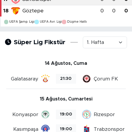
18
Göztepe
0
0
0
SPOR
UEFA Şamp. Ligi
UEFA Avr. Ligi
Düşme Hattı
KÜLTÜR SANAT
Süper Lig Fikstür
YAŞAM
TARİHTEN GÜNÜMÜZE
14 Ağustos, Cuma
TARİH
Galatasaray
Çorum FK
21:30
KADIN
15 Ağustos, Cumartesi
SAĞLIK
Konyaspor
Rizespor
19:00
SİYASET
Kasımpaşa
Trabzonspor
19:00