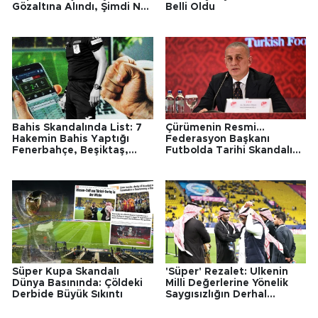
Gözaltına Alındı, Şimdi Ne
Belli Oldu
Olacak?
Bahis Skandalında List: 7
Çürümenin Resmi...
Hakemin Bahis Yaptığı
Federasyon Başkanı
Fenerbahçe, Beşiktaş,
Futbolda Tarihi Skandalı
Galatasaray ve
Afişe Ett, "152 Hakem
Trabzonspor Maçları...
Bahis Oynuyor"
Süper Kupa Skandalı
'Süper' Rezalet: Ülkenin
Dünya Basınında: Çöldeki
Milli Değerlerine Yönelik
Derbide Büyük Sıkıntı
Saygısızlığın Derhal
Reddedilmesi....