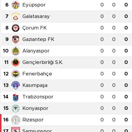
6
Eyüpspor
0
0
0
BİLİM-TEKNOLOJİ
7
Galatasaray
0
0
0
RÖPÖRTAJ
8
Çorum FK
0
0
0
9
Gaziantep FK
0
0
0
ANALİZ
10
Alanyaspor
0
0
0
NOSTALJİ
11
Gençlerbirliği S.K.
0
0
0
KULİS
12
Fenerbahçe
0
0
0
13
Kasımpaşa
0
0
0
YAZARLAR
14
Trabzonspor
0
0
0
DİNİ
15
Konyaspor
0
0
0
POLİTİKA
16
Rizespor
0
0
0
EKONOMİ
17
Samsunspor
0
0
0