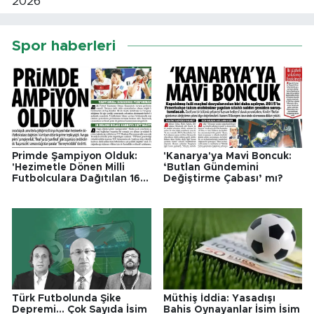
Spor haberleri
Primde Şampiyon Olduk:
'Kanarya'ya Mavi Boncuk:
'Hezimetle Dönen Milli
‘Butlan Gündemini
Futbolculara Dağıtılan 16
Değiştirme Çabası’ mı?
Milyon Dolarlık Prime Tepki
Yağdı'
Türk Futbolunda Şike
Müthiş İddia: Yasadışı
Depremi... Çok Sayıda İsim
Bahis Oynayanlar İsim İsim