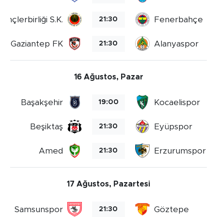
MEDYA KÖŞESİ
ençlerbirliği S.K.
Fenerbahçe
21:30
FOTO GALERİ
Gaziantep FK
Alanyaspor
21:30
VİDEOLAR
ALINTI YAZARLAR
16 Ağustos, Pazar
SOSYAL MEDYA
Başakşehir
Kocaelispor
19:00
Beşiktaş
Eyüpspor
21:30
Amed
Erzurumspor F
21:30
17 Ağustos, Pazartesi
Samsunspor
Göztepe
21:30