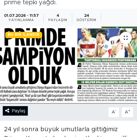
prime tepki yağdı.
BİLİM-TEKNOLOJİ
01.07.2026 - 11:57
4
24
YAYINLANMA
PAYLAŞIM
GÖSTERIM
RÖPÖRTAJ
BU BIR İLANDIR
ANALİZ
NOSTALJİ
KULİS
YAZARLAR
DİNİ
Paylaş
-
+
A
A
POLİTİKA
24 yıl sonra büyük umutlarla gittiğimiz
EKONOMİ