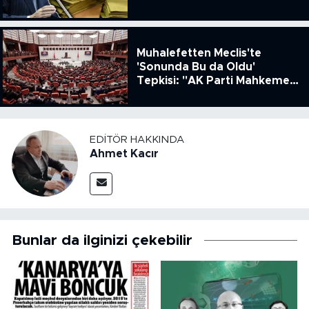
Muhalefetten Meclis'te
'Sonunda Bu da Oldu'
Tepkisi: "AK Parti Mahkeme
Kararına Uymamak İçin
Kanun Çıkardı"
EDITÖR HAKKINDA
Ahmet Kacır
Bunlar da ilginizi çekebilir