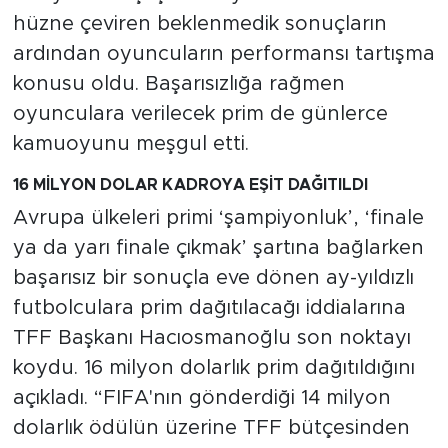
MEDYA KÖŞESİ
hüzne çeviren beklenmedik sonuçların
ardından oyuncuların performansı tartışma
FOTO GALERİ
konusu oldu. Başarısızlığa rağmen
VİDEOLAR
oyunculara verilecek prim de günlerce
kamuoyunu meşgul etti.
ALINTI YAZARLAR
16 MİLYON DOLAR KADROYA EŞİT DAĞITILDI
SOSYAL MEDYA
Avrupa ülkeleri primi ‘şampiyonluk’, ‘finale
ya da yarı finale çıkmak’ şartına bağlarken
başarısız bir sonuçla eve dönen ay-yıldızlı
futbolculara prim dağıtılacağı iddialarına
TFF Başkanı Hacıosmanoğlu son noktayı
koydu. 16 milyon dolarlık prim dağıtıldığını
açıkladı. “FIFA'nın gönderdiği 14 milyon
dolarlık ödülün üzerine TFF bütçesinden