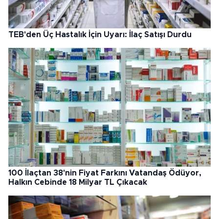
TEB'den Üç Hastalık İçin Uyarı: İlaç Satışı Durdu
100 İlaçtan 38'nin Fiyat Farkını Vatandaş Ödüyor,
Halkın Cebinde 18 Milyar TL Çıkacak