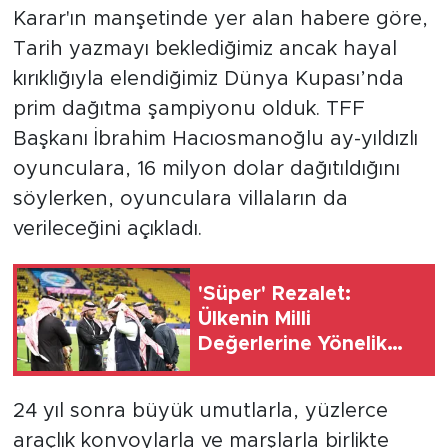
Karar'ın manşetinde yer alan habere göre,
Tarih yazmayı beklediğimiz ancak hayal
kırıklığıyla elendiğimiz Dünya Kupası’nda
prim dağıtma şampiyonu olduk. TFF
Başkanı İbrahim Hacıosmanoğlu ay-yıldızlı
oyunculara, 16 milyon dolar dağıtıldığını
söylerken, oyunculara villaların da
verileceğini açıkladı.
'Süper' Rezalet:
Ülkenin Milli
Değerlerine Yönelik
Saygısızlığın Derhal
Reddedilmesi....
24 yıl sonra büyük umutlarla, yüzlerce
araçlık konvoylarla ve marşlarla birlikte