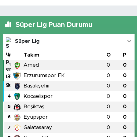
Süper Lig Puan Durumu
Süper Lig
#
Takım
O
P
Amed
0
0
1
Erzurumspor FK
0
0
2
Başakşehir
0
0
3
Kocaelispor
0
0
4
Beşiktaş
0
0
5
Eyüpspor
0
0
6
Galatasaray
0
0
7