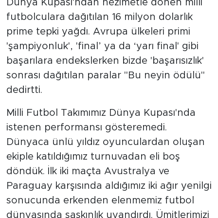
Dünya Kupası'ndan hezimetle dönen milli
futbolculara dağıtılan 16 milyon dolarlık
SPOR
prime tepki yağdı. Avrupa ülkeleri primi
'şampiyonluk', 'final’ ya da ‘yarı final' gibi
KÜLTÜR SANAT
başarılara endekslerken bizde 'başarısızlık'
YAŞAM
sonrası dağıtılan paralar "Bu neyin ödülü"
dedirtti.
TARİHTEN GÜNÜMÜZE
Milli Futbol Takımımız Dünya Kupası'nda
TARİH
istenen performansı gösteremedi.
Dünyaca ünlü yıldız oyunculardan oluşan
KADIN
ekiple katıldığımız turnuvadan eli boş
döndük. İlk iki maçta Avustralya ve
SAĞLIK
Paraguay karşısında aldığımız iki ağır yenilgi
SİYASET
sonucunda erkenden elenmemiz futbol
dünyasında şaşkınlık uyandırdı. Ümitlerimizi