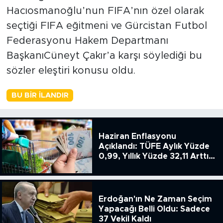
Hacıosmanoğlu’nun FIFA’nın özel olarak
seçtiği FIFA eğitmeni ve Gürcistan Futbol
Federasyonu Hakem Departmanı
BaşkanıCüneyt Çakır’a karşı söylediği bu
sözler eleştiri konusu oldu.
BU BIR İLANDIR
Haziran Enflasyonu
Açıklandı: TÜFE Aylık Yüzde
0,99, Yıllık Yüzde 32,11 Arttı,
ENSAG: Tüfe 1.94 Yıllık Yüzde
51.49
Erdoğan'ın Ne Zaman Seçim
Yapacağı Belli Oldu: Sadece
37 Vekil Kaldı