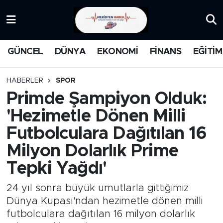
KATEGORİZE EDİLMEMİŞ
Nöbetçi Eczaneler
GÜNCEL
DÜNYA
EKONOMİ
FİNANS
EĞİTİM
EĞİTİM
Hava Durumu
HABERLER
SPOR
MANŞET
İstanbul Namaz Vakitleri
Primde Şampiyon Olduk:
'Hezimetle Dönen Milli
MEDYA
Trafik Durumu
Futbolculara Dağıtılan 16
FİNANS
Süper Lig Puan Durumu ve Fikstür
Milyon Dolarlık Prime
Tepki Yağdı'
DÜNYA
Tüm Manşetler
24 yıl sonra büyük umutlarla gittiğimiz
GÜNCEL
Son Dakika Haberleri
Dünya Kupası'ndan hezimetle dönen milli
futbolculara dağıtılan 16 milyon dolarlık
KARİKATÜR
Haber Arşivi