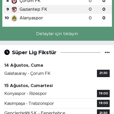
Çorum FK
0
0
8
Gaziantep FK
0
0
9
Alanyaspor
0
0
10
Detaylar için tıklayın
Süper Lig Fikstür
14 Ağustos, Cuma
Galatasaray - Çorum FK
21:30
15 Ağustos, Cumartesi
Konyaspor - Rizespor
19:00
Kasımpaşa - Trabzonspor
19:00
Gençlerbirliği S.K. - Fenerbahçe
21:30