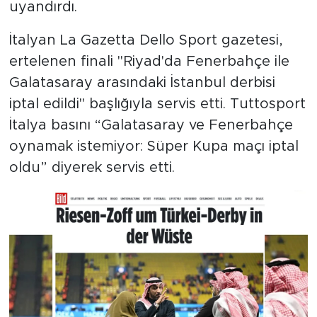
MEDYA KÖŞESİ
uyandırdı.
İtalyan La Gazetta Dello Sport gazetesi,
FOTO GALERİ
ertelenen finali "Riyad'da Fenerbahçe ile
VİDEOLAR
Galatasaray arasındaki İstanbul derbisi
iptal edildi" başlığıyla servis etti. Tuttosport
ALINTI YAZARLAR
İtalya basını “Galatasaray ve Fenerbahçe
oynamak istemiyor: Süper Kupa maçı iptal
SOSYAL MEDYA
oldu” diyerek servis etti.