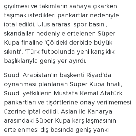
giyilmesi ve takımların sahaya çıkarken
SPOR
taşımak istedikleri pankartlar nedeniyle
iptal edildi. Uluslararası spor basını,
KÜLTÜR SANAT
skandallar nedeniyle ertelenen Süper
Kupa finaline 'Çöldeki derbide büyük
YAŞAM
sıkıntı', 'Türk futbolunda yeni karışıklık'
başlıklarıyla geniş yer ayırdı.
TARİHTEN GÜNÜMÜZE
Suudi Arabistan'ın başkenti Riyad'da
TARİH
oynanması planlanan Süper Kupa finali,
KADIN
Suudi yetkililerin Mustafa Kemal Atatürk
pankartları ve tişörtlerine onay verilmemesi
SAĞLIK
üzerine iptal edildi. Aslan ile Kanarya
arasındaki Süper Kupa karşılaşmasının
SİYASET
ertelenmesi dış basında geniş yankı