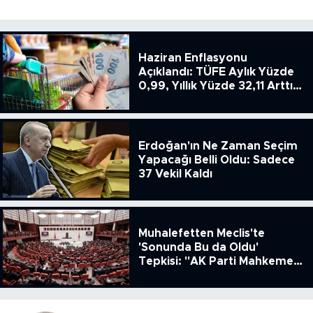
Haziran Enflasyonu
Açıklandı: TÜFE Aylık Yüzde
0,99, Yıllık Yüzde 32,11 Arttı,
ENSAG: Tüfe 1.94 Yıllık Yüzde
51.49
Erdoğan'ın Ne Zaman Seçim
Yapacağı Belli Oldu: Sadece
37 Vekil Kaldı
Muhalefetten Meclis'te
'Sonunda Bu da Oldu'
Tepkisi: "AK Parti Mahkeme
Kararına Uymamak İçin
Kanun Çıkardı"