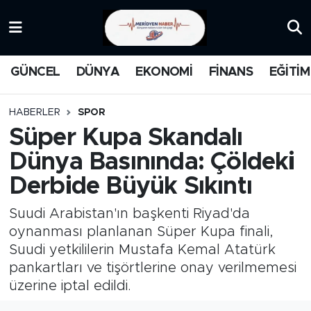
KATEGORİZE EDİLMEMİŞ
Nöbetçi Eczaneler
GÜNCEL
DÜNYA
EKONOMİ
FİNANS
EĞİTİM
EĞİTİM
Hava Durumu
HABERLER
SPOR
MANŞET
İstanbul Namaz Vakitleri
Süper Kupa Skandalı
Dünya Basınında: Çöldeki
MEDYA
Trafik Durumu
Derbide Büyük Sıkıntı
FİNANS
Süper Lig Puan Durumu ve Fikstür
Suudi Arabistan'ın başkenti Riyad'da
DÜNYA
Tüm Manşetler
oynanması planlanan Süper Kupa finali,
Suudi yetkililerin Mustafa Kemal Atatürk
GÜNCEL
Son Dakika Haberleri
pankartları ve tişörtlerine onay verilmemesi
üzerine iptal edildi.
KARİKATÜR
Haber Arşivi