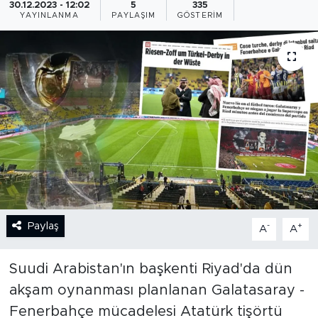
30.12.2023 - 12:02
5
335
YAYINLANMA
PAYLAŞIM
GÖSTERIM
BİLİM-TEKNOLOJİ
RÖPÖRTAJ
ANALİZ
NOSTALJİ
KULİS
YAZARLAR
Paylaş
-
+
A
A
DİNİ
Suudi Arabistan'ın başkenti Riyad'da dün
POLİTİKA
akşam oynanması planlanan Galatasaray -
Fenerbahçe mücadelesi Atatürk tişörtü
EKONOMİ