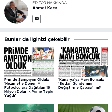
EDITÖR HAKKINDA
Ahmet Kacır
Bunlar da ilginizi çekebilir
Primde Şampiyon Olduk:
'Kanarya'ya Mavi Boncuk:
'Hezimetle Dönen Milli
‘Butlan Gündemini
Futbolculara Dağıtılan 16
Değiştirme Çabası’ mı?
Milyon Dolarlık Prime Tepki
Yağdı'