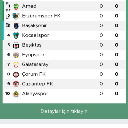
Amed
0
0
1
Erzurumspor FK
0
0
2
Başakşehir
0
0
3
Kocaelispor
0
0
4
Beşiktaş
0
0
5
Eyüpspor
0
0
6
Galatasaray
0
0
7
Çorum FK
0
0
8
Gaziantep FK
0
0
9
Alanyaspor
0
0
10
Detaylar için tıklayın