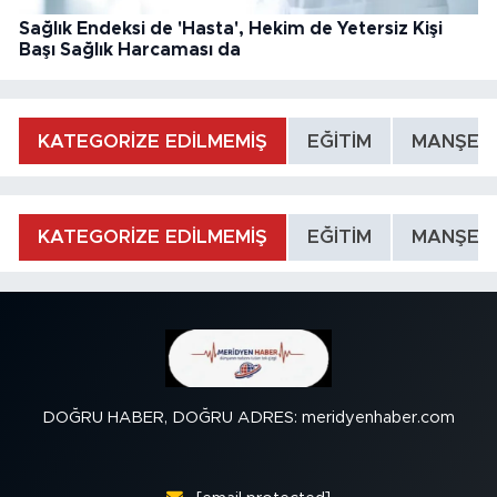
Sağlık Endeksi de 'Hasta', Hekim de Yetersiz Kişi
Başı Sağlık Harcaması da
KATEGORİZE EDİLMEMİŞ
EĞİTİM
MANŞET
KATEGORİZE EDİLMEMİŞ
EĞİTİM
MANŞET
DOĞRU HABER, DOĞRU ADRES: meridyenhaber.com