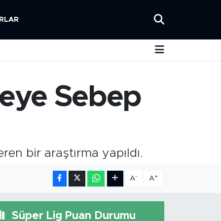
RLAR
dişeye Sebep
ren bir araştırma yapıldı.
-
+
A
A
Süper Lig Puan Durumu