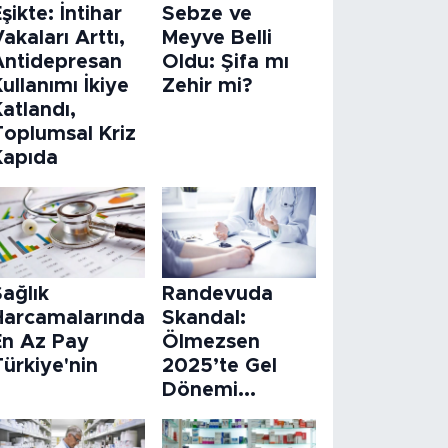
şikte: İntihar
Sebze ve
akaları Arttı,
Meyve Belli
Antidepresan
Oldu: Şifa mı
ullanımı İkiye
Zehir mi?
atlandı,
Toplumsal Kriz
Kapıda
ağlık
Randevuda
Harcamalarında
Skandal:
En Az Pay
Ölmezsen
ürkiye'nin
2025’te Gel
Dönemi...