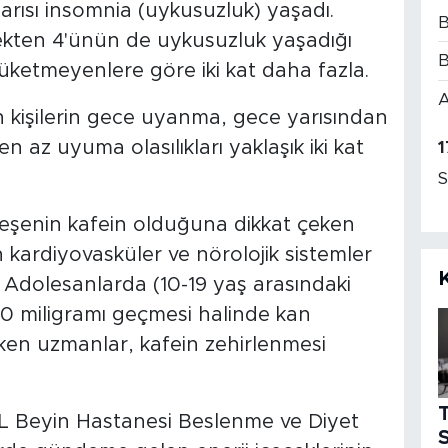
yarısı insomnia (uykusuzluk) yaşadı.
B
kekten 4'ünün de uykusuzluk yaşadığı
B
i tüketmeyenlere göre iki kat daha fazla.
A
n kişilerin gece uyanma, gece yarısından
 az uyuma olasılıkları yaklaşık iki kat
1
S
ileşenin kafein olduğuna dikkat çeken
 kardiyovasküler ve nörolojik sistemler
 Adolesanlarda (10-19 yaş arasındaki
00 miligramı geçmesi halinde kan
eken uzmanlar, kafein zehirlenmesi
L Beyin Hastanesi Beslenme ve Diyet
S