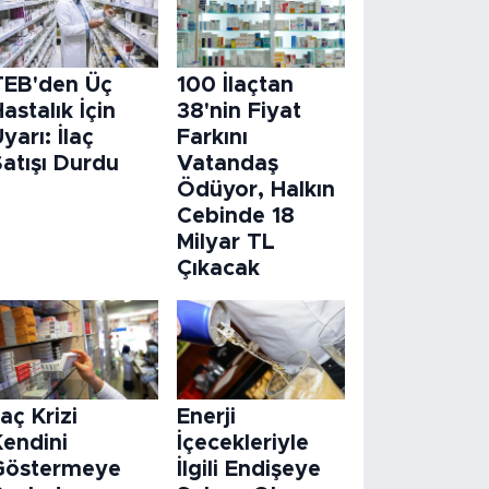
TEB'den Üç
100 İlaçtan
astalık İçin
38'nin Fiyat
yarı: İlaç
Farkını
atışı Durdu
Vatandaş
Ödüyor, Halkın
Cebinde 18
Milyar TL
Çıkacak
laç Krizi
Enerji
Kendini
İçecekleriyle
Göstermeye
İlgili Endişeye