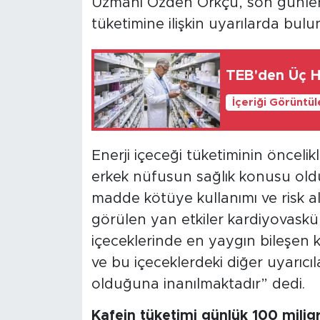
Uzmanı Özden Örkçü, son günler
tüketimine ilişkin uyarılarda bulu
TEB'den Üç Ha
İçeriği Görüntü
Enerji içeceği tüketiminin öncelik
erkek nüfusun sağlık konusu ol
madde kötüye kullanımı ve risk alm
görülen yan etkiler kardiyovasküler
içeceklerinde en yaygın bileşen k
ve bu içeceklerdeki diğer uyarıcıları
olduğuna inanılmaktadır” dedi.
Kafein tüketimi günlük 100 mili