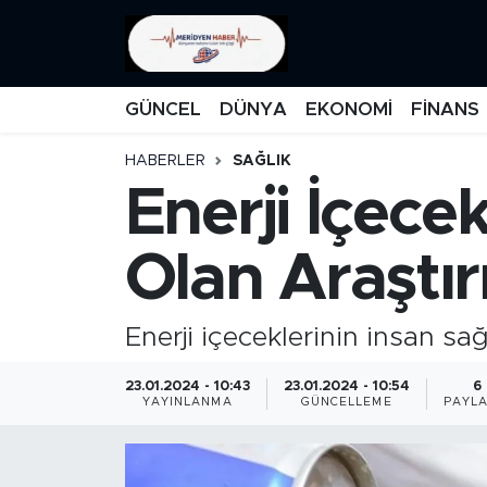
KATEGORİZE EDİLMEMİŞ
Nöbetçi Eczaneler
GÜNCEL
DÜNYA
EKONOMİ
FİNANS
EĞİTİM
Hava Durumu
HABERLER
SAĞLIK
Enerji İçecek
MANŞET
İstanbul Namaz Vakitleri
MEDYA
Trafik Durumu
Olan Araştı
FİNANS
Süper Lig Puan Durumu ve Fikstür
Enerji içeceklerinin insan sa
DÜNYA
Tüm Manşetler
23.01.2024 - 10:43
23.01.2024 - 10:54
6
YAYINLANMA
GÜNCELLEME
PAYLA
GÜNCEL
Son Dakika Haberleri
KARİKATÜR
Haber Arşivi