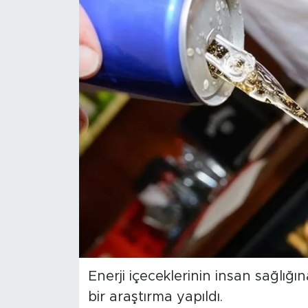
BİLİM-TEKNOLOJİ
RÖPÖRTAJ
ANALİZ
NOSTALJİ
KULİS
YAZARLAR
DİNİ
POLİTİKA
Enerji içeceklerinin insan sağlığ
bir araştırma yapıldı.
EKONOMİ