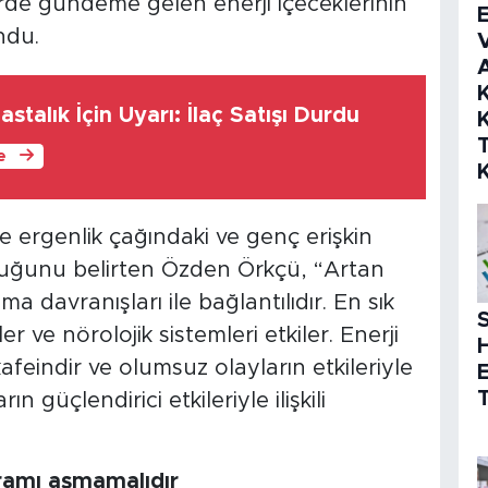
de gündeme gelen enerji içeceklerinin
E
ndu.
V
K
stalık İçin Uyarı: İlaç Satışı Durdu
K
le
le ergenlik çağındaki ve genç erişkin
duğunu belirten Özden Örkçü, “Artan
a davranışları ile bağlantılıdır. En sık
S
 ve nörolojik sistemleri etkiler. Enerji
afeindir ve olumsuz olayların etkileriyle
T
n güçlendirici etkileriyle ilişkili
gramı aşmamalıdır