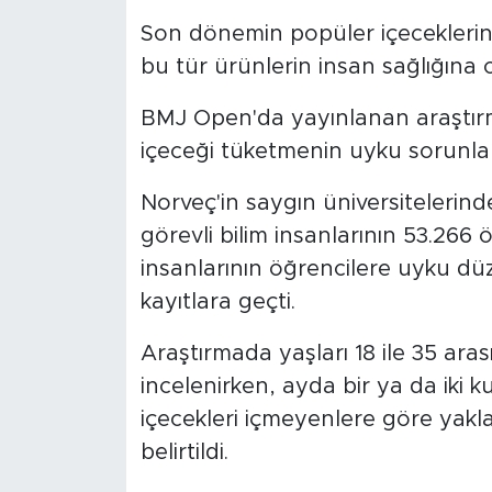
Son dönemin popüler içeceklerinden
SPOR
bu tür ürünlerin insan sağlığına o
KÜLTÜR SANAT
BMJ Open'da yayınlanan araştırma
içeceği tüketmenin uyku sorunlar
YAŞAM
Norveç'in saygın üniversitelerind
TARİHTEN GÜNÜMÜZE
görevli bilim insanlarının 53.266 ö
insanlarının öğrencilere uyku düze
TARİH
kayıtlara geçti.
KADIN
Araştırmada yaşları 18 ile 35 aras
incelenirken, ayda bir ya da iki k
SAĞLIK
içecekleri içmeyenlere göre yakl
SİYASET
belirtildi.