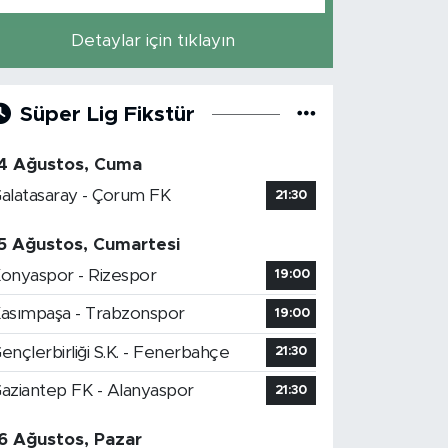
Detaylar için tıklayın
Süper Lig Fikstür
4 Ağustos, Cuma
alatasaray - Çorum FK
21:30
5 Ağustos, Cumartesi
onyaspor - Rizespor
19:00
asımpaşa - Trabzonspor
19:00
ençlerbirliği S.K. - Fenerbahçe
21:30
aziantep FK - Alanyaspor
21:30
6 Ağustos, Pazar