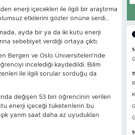
 enerji içecekleri ile ilgili bir araştırma
lumsuz etkilerini gözler önüne serdi...
da, ayda bir ya da iki kutu enerji
ına sebebiyet verdiği ortaya çıktı.
1
en Bergen ve Oslo Üniversiteleri'nde
G
ğrenciyi incelediği kaydedildi. Bilim
nleri ile ilgili sorular sorduğu da
1
K
K
ında değişen 53 bin öğrencinin verileri
utu enerji içeceği tüketenlerin bu
G
aşık yarım saat daha az uyudukları
G
1