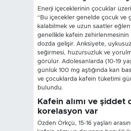
Enerji içeceklerinin çocuklar üze
“Bu içecekler genelde çocuk ve g
kalabilmek ve uzun saatler eğlenm
genellikle kafein zehirlenmesinin
dozda gelişir. Anksiyete, uykusuzl
seğirmesi, huzursuzluk ve yoru
görülür. Adolesanlarda (10-19 yaş
günlük 100 mg aştığında kan bası
ve çocuklarda kafein tüketimi gü
bulundu.
Kafein alımı ve şiddet 
korelasyon var
Özden Örkçü, 15-16 yaşları arasın