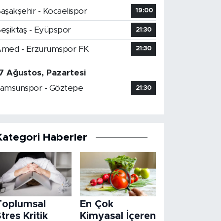
aşakşehir - Kocaelispor
19:00
eşiktaş - Eyüpspor
21:30
med - Erzurumspor FK
21:30
7 Ağustos, Pazartesi
amsunspor - Göztepe
21:30
Kategori Haberler
Toplumsal
En Çok
tres Kritik
Kimyasal İçeren