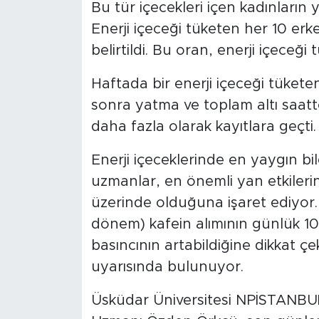
MEDYA KÖŞESİ
Bu tür içecekleri içen kadınların 
Enerji içeceği tüketen her 10 er
FOTO GALERİ
belirtildi. Bu oran, enerji içeceğ
VİDEOLAR
Haftada bir enerji içeceği tükete
sonra yatma ve toplam altı saatten
ALINTI YAZARLAR
daha fazla olarak kayıtlara geçti.
SOSYAL MEDYA
Enerji içeceklerinde en yaygın b
uzmanlar, en önemli yan etkilerin
üzerinde olduğuna işaret ediyor.
dönem) kafein alımının günlük 1
basıncının artabildiğine dikkat ç
uyarısında bulunuyor.
Üsküdar Üniversitesi NPİSTANBU