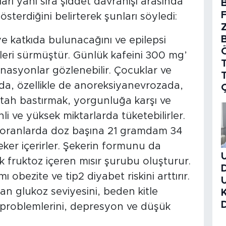
arı yanı sıra şiddet davranışı arasında
B
terdiğini belirterek şunları söyledi:
e katkıda bulunacağını ve epilepsi
ileri sürmüştür. Günlük kafeini 300 mg’
T
inasyonlar gözlenebilir. Çocuklar ve
da, özellikle de anoreksiyanevrozada,
iştah bastırmak, yorgunluğa karşı ve
enli ve yüksek miktarlarda tüketebilirler.
ük oranlarda doz başına 21 gramdam 34
er içerirler. Şekerin formunu da
ek fruktoz içeren mısır şurubu oluşturur.
ı obezite ve tip2 diyabet riskini arttırır.
kan glukoz seviyesini, beden kitle
iş problemlerini, depresyon ve düşük