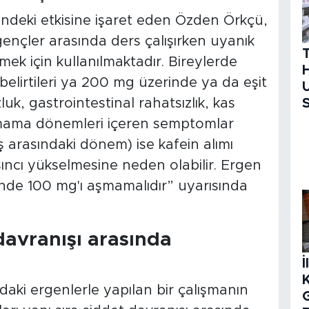
rindeki etkisine işaret eden Özden Örkçü,
ençler arasında ders çalışırken uyanık
ek için kullanılmaktadır. Bireylerde
H
 belirtileri ya 200 mg üzerinde ya da eşit
U
uk, gastrointestinal rahatsızlık, kas
S
lmama dönemleri içeren semptomlar
 arasındaki dönem) ise kafein alımı
ncı yükselmesine neden olabilir. Ergen
nde 100 mg'ı aşmamalıdır” uyarısında
davranışı arasında
İ
daki ergenlerle yapılan bir çalışmanın