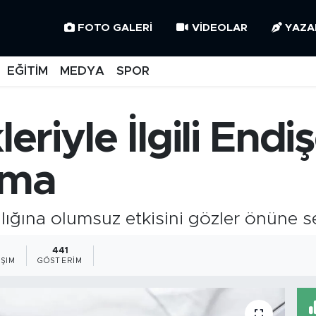
FOTO GALERI
VIDEOLAR
YAZA
EĞİTİM
MEDYA
SPOR
leriyle İlgili En
rma
ğlığına olumsuz etkisini gözler önüne se
441
ŞIM
GÖSTERIM