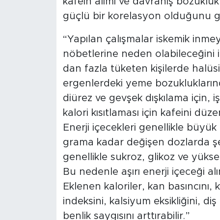
kafein alımı ve davranış bozuklukl
güçlü bir korelasyon olduğunu gös
“Yapılan çalışmalar iskemik inmey
nöbetlerine neden olabileceğini 
dan fazla tüketen kişilerde halüs
ergenlerdeki yeme bozuklukların
diürez ve gevşek dışkılama için, 
kalori kısıtlaması için kafeini düz
Enerji içecekleri genellikle büy
grama kadar değişen dozlarda şek
genellikle sukroz, glikoz ve yüks
Bu nedenle aşırı enerji içeceği alım
Eklenen kaloriler, kan basıncını, 
indeksini, kalsiyum eksikliğini, d
benlik saygısını arttırabilir.”