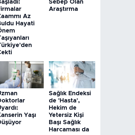
aşladı:
Sebep Olan
Firmalar
Araştırma
Zaammı Az
Buldu Hayati
Önem
aşıyanları
Türkiye'den
Çekti
Uzman
Sağlık Endeksi
Doktorlar
de 'Hasta',
Uyardı:
Hekim de
Kanserin Yaşı
Yetersiz Kişi
Düşüyor
Başı Sağlık
Harcaması da