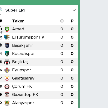
Süper Lig
#
Takım
O
P
Amed
0
0
1
Erzurumspor FK
0
0
2
Başakşehir
0
0
3
Kocaelispor
0
0
4
Beşiktaş
0
0
5
Eyüpspor
0
0
6
Galatasaray
0
0
7
Çorum FK
0
0
8
Gaziantep FK
0
0
9
Alanyaspor
0
0
0