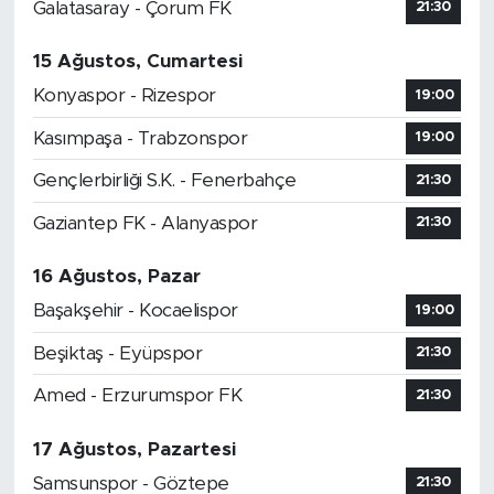
Galatasaray - Çorum FK
21:30
SPOR
15 Ağustos, Cumartesi
Konyaspor - Rizespor
19:00
KÜLTÜR SANAT
Kasımpaşa - Trabzonspor
19:00
YAŞAM
Gençlerbirliği S.K. - Fenerbahçe
21:30
TARİHTEN GÜNÜMÜZE
Gaziantep FK - Alanyaspor
21:30
TARİH
16 Ağustos, Pazar
Başakşehir - Kocaelispor
19:00
KADIN
Beşiktaş - Eyüpspor
21:30
SAĞLIK
Amed - Erzurumspor FK
21:30
SİYASET
17 Ağustos, Pazartesi
Samsunspor - Göztepe
21:30