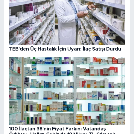
TEB'den Üç Hastalık İçin Uyarı: İlaç Satışı Durdu
100 İlaçtan 38'nin Fiyat Farkını Vatandaş