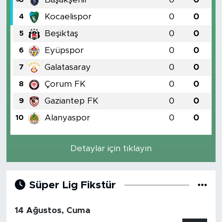
Kocaelispor
0
0
4
BİLİM-TEKNOLOJİ
Beşiktaş
0
0
5
RÖPÖRTAJ
Eyüpspor
0
0
6
Galatasaray
0
0
7
ANALİZ
Çorum FK
0
0
8
NOSTALJİ
Gaziantep FK
0
0
9
Alanyaspor
0
0
10
KULİS
YAZARLAR
Detaylar için tıklayın
DİNİ
Süper Lig Fikstür
POLİTİKA
14 Ağustos, Cuma
EKONOMİ