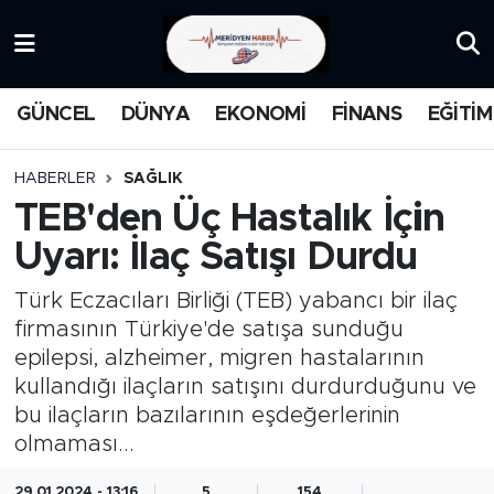
KATEGORİZE EDİLMEMİŞ
Nöbetçi Eczaneler
GÜNCEL
DÜNYA
EKONOMİ
FİNANS
EĞİTİM
EĞİTİM
Hava Durumu
HABERLER
SAĞLIK
MANŞET
İstanbul Namaz Vakitleri
TEB'den Üç Hastalık İçin
Uyarı: İlaç Satışı Durdu
MEDYA
Trafik Durumu
Türk Eczacıları Birliği (TEB) yabancı bir ilaç
FİNANS
Süper Lig Puan Durumu ve Fikstür
firmasının Türkiye'de satışa sunduğu
epilepsi, alzheimer, migren hastalarının
DÜNYA
Tüm Manşetler
kullandığı ilaçların satışını durdurduğunu ve
bu ilaçların bazılarının eşdeğerlerinin
GÜNCEL
Son Dakika Haberleri
olmaması...
KARİKATÜR
Haber Arşivi
29.01.2024 - 13:16
5
154