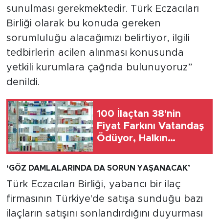
MEDYA KÖŞESİ
sunulması gerekmektedir. Türk Eczacıları
Birliği olarak bu konuda gereken
FOTO GALERİ
sorumluluğu alacağımızı belirtiyor, ilgili
tedbirlerin acilen alınması konusunda
VİDEOLAR
yetkili kurumlara çağrıda bulunuyoruz”
ALINTI YAZARLAR
denildi.
SOSYAL MEDYA
100 İlaçtan 38'nin
Fiyat Farkını Vatandaş
Ödüyor, Halkın
Cebinde 18 Milyar TL
Çıkacak
‘GÖZ DAMLALARINDA DA SORUN YAŞANACAK’
Türk Eczacıları Birliği, yabancı bir ilaç
firmasının Türkiye'de satışa sunduğu bazı
ilaçların satışını sonlandırdığını duyurması