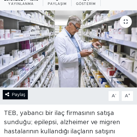
YAYINLANMA
PAYLAŞIM
GÖSTERIM
BİLİM-TEKNOLOJİ
RÖPÖRTAJ
ANALİZ
NOSTALJİ
KULİS
YAZARLAR
Paylaş
-
+
A
A
DİNİ
TEB, yabancı bir ilaç firmasının satışa
POLİTİKA
sunduğu; epilepsi, alzheimer ve migren
hastalarının kullandığı ilaçların satışını
EKONOMİ