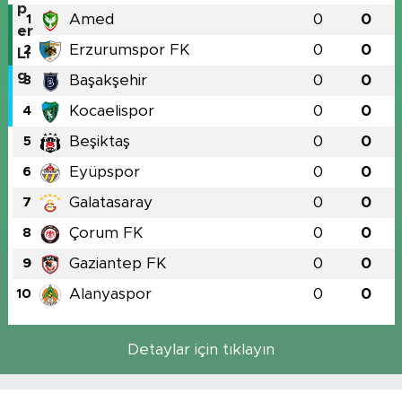
Amed
0
0
1
Erzurumspor FK
0
0
2
Başakşehir
0
0
3
Kocaelispor
0
0
4
Beşiktaş
0
0
5
Eyüpspor
0
0
6
Galatasaray
0
0
7
Çorum FK
0
0
8
Gaziantep FK
0
0
9
Alanyaspor
0
0
10
Detaylar için tıklayın