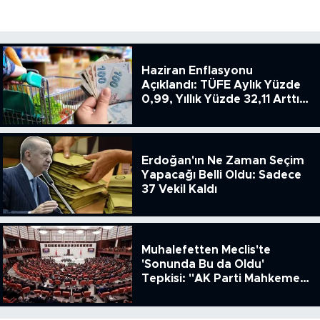
Haziran Enflasyonu
Açıklandı: TÜFE Aylık Yüzde
0,99, Yıllık Yüzde 32,11 Arttı,
ENSAG: Tüfe 1.94 Yıllık Yüzde
51.49
Erdoğan'ın Ne Zaman Seçim
Yapacağı Belli Oldu: Sadece
37 Vekil Kaldı
Muhalefetten Meclis'te
'Sonunda Bu da Oldu'
Tepkisi: "AK Parti Mahkeme
Kararına Uymamak İçin
Kanun Çıkardı"