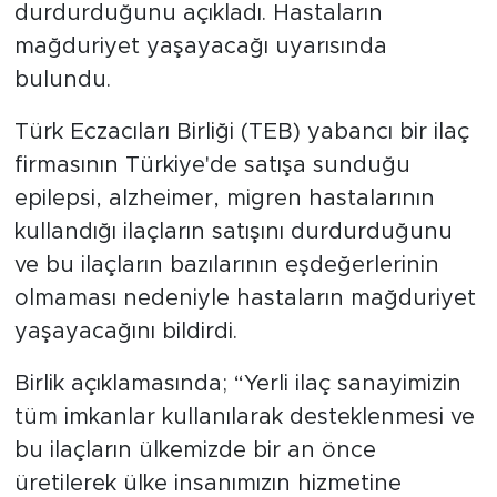
durdurduğunu açıkladı. Hastaların
mağduriyet yaşayacağı uyarısında
SPOR
bulundu.
KÜLTÜR SANAT
Türk Eczacıları Birliği (TEB) yabancı bir ilaç
firmasının Türkiye'de satışa sunduğu
YAŞAM
epilepsi, alzheimer, migren hastalarının
TARİHTEN GÜNÜMÜZE
kullandığı ilaçların satışını durdurduğunu
ve bu ilaçların bazılarının eşdeğerlerinin
TARİH
olmaması nedeniyle hastaların mağduriyet
yaşayacağını bildirdi.
KADIN
Birlik açıklamasında; “Yerli ilaç sanayimizin
SAĞLIK
tüm imkanlar kullanılarak desteklenmesi ve
SİYASET
bu ilaçların ülkemizde bir an önce
üretilerek ülke insanımızın hizmetine