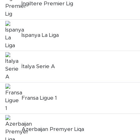
MEDYA KÖŞESİ
İngiltere Premier Lig
FOTO GALERİ
VİDEOLAR
İspanya La Liga
ALINTI YAZARLAR
SOSYAL MEDYA
İtalya Serie A
Fransa Ligue 1
Azerbaijan Premyer Liqa