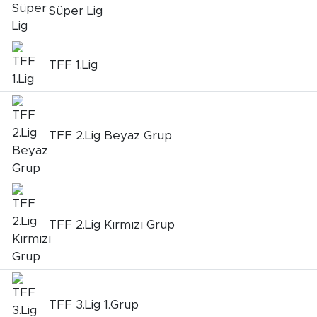
Süper Lig
BİLİM-TEKNOLOJİ
RÖPÖRTAJ
TFF 1.Lig
ANALİZ
NOSTALJİ
TFF 2.Lig Beyaz Grup
KULİS
YAZARLAR
TFF 2.Lig Kırmızı Grup
DİNİ
POLİTİKA
TFF 3.Lig 1.Grup
EKONOMİ