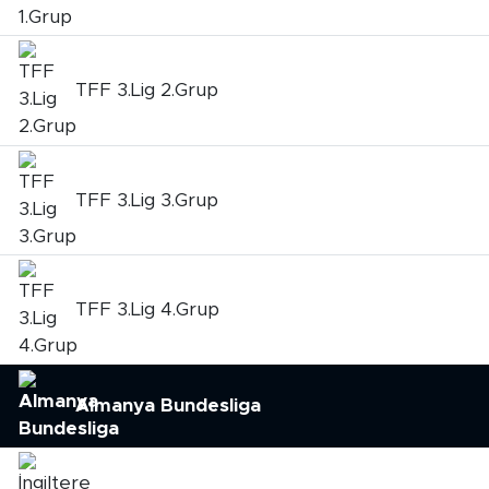
SPOR
TFF 3.Lig 2.Grup
KÜLTÜR SANAT
YAŞAM
TFF 3.Lig 3.Grup
TARİHTEN GÜNÜMÜZE
TARİH
TFF 3.Lig 4.Grup
KADIN
SAĞLIK
Almanya Bundesliga
SİYASET