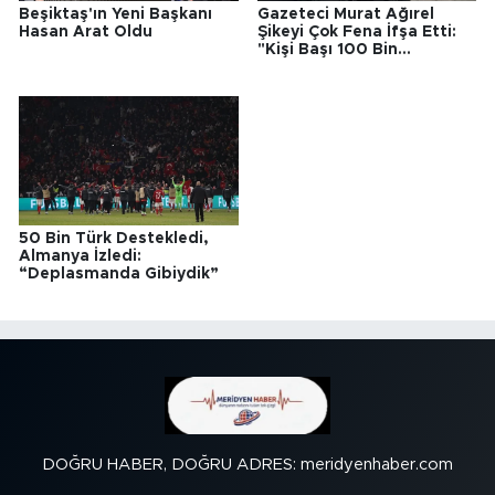
Beşiktaş'ın Yeni Başkanı
Gazeteci Murat Ağırel
Hasan Arat Oldu
Şikeyi Çok Fena İfşa Etti:
"Kişi Başı 100 Bin
Başkanım"
50 Bin Türk Destekledi,
Almanya İzledi:
“Deplasmanda Gibiydik”
DOĞRU HABER, DOĞRU ADRES: meridyenhaber.com