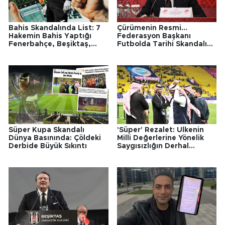
Bahis Skandalında List: 7
Çürümenin Resmi...
Hakemin Bahis Yaptığı
Federasyon Başkanı
Fenerbahçe, Beşiktaş,
Futbolda Tarihi Skandalı
Galatasaray ve
Afişe Ett, "152 Hakem
Trabzonspor Maçları...
Bahis Oynuyor"
Süper Kupa Skandalı
'Süper' Rezalet: Ülkenin
Dünya Basınında: Çöldeki
Milli Değerlerine Yönelik
Derbide Büyük Sıkıntı
Saygısızlığın Derhal
Reddedilmesi....