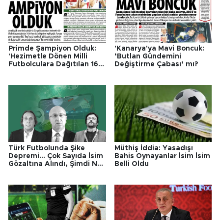
Primde Şampiyon Olduk:
'Kanarya'ya Mavi Boncuk:
'Hezimetle Dönen Milli
‘Butlan Gündemini
Futbolculara Dağıtılan 16
Değiştirme Çabası’ mı?
Milyon Dolarlık Prime Tepki
Yağdı'
Türk Futbolunda Şike
Müthiş İddia: Yasadışı
Depremi... Çok Sayıda İsim
Bahis Oynayanlar İsim İsim
Gözaltına Alındı, Şimdi Ne
Belli Oldu
Olacak?