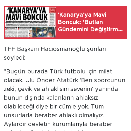
MEDYA KÖŞESİ
'Kanarya'ya Mavi
FOTO GALERİ
Boncuk: ‘Butlan
Gündemini Değiştirme
VİDEOLAR
Çabası’ mı?
ALINTI YAZARLAR
TFF Başkanı Hacıosmanoğlu şunları
söyledi:
SOSYAL MEDYA
"Bugün burada Türk futbolu için milat
olacak. Ulu Önder Atatürk 'Ben sporcunun
zeki, çevik ve ahlaklısını severim' yanında,
bunun dışında kalanların ahlaksız
olabileceği diye bir cümle yok. Tüm
unsurlarla beraber ahlaklı olmalıyız.
Aylardır devletin kurumlarıyla beraber