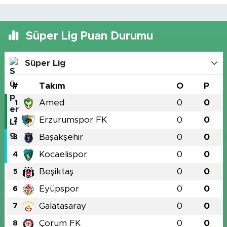
Süper Lig Puan Durumu
Süper Lig
#
Takım
O
P
Amed
0
0
1
Erzurumspor FK
0
0
2
Başakşehir
0
0
3
Kocaelispor
0
0
4
Beşiktaş
0
0
5
Eyüpspor
0
0
6
Galatasaray
0
0
7
Çorum FK
0
0
8