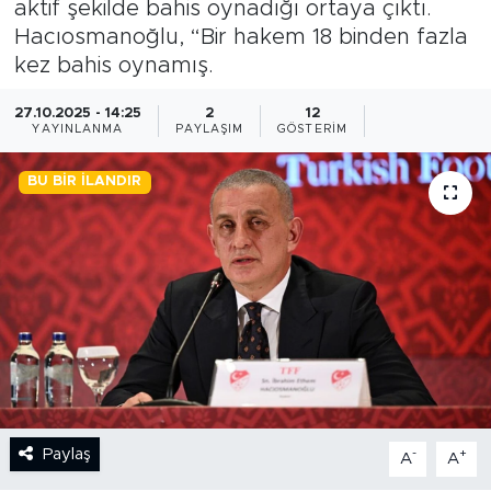
aktif şekilde bahis oynadığı ortaya çıktı.
Hacıosmanoğlu, “Bir hakem 18 binden fazla
BİLİM-TEKNOLOJİ
kez bahis oynamış.
RÖPÖRTAJ
27.10.2025 - 14:25
2
12
YAYINLANMA
PAYLAŞIM
GÖSTERIM
ANALİZ
BU BIR İLANDIR
NOSTALJİ
KULİS
YAZARLAR
DİNİ
POLİTİKA
Paylaş
-
+
A
A
EKONOMİ