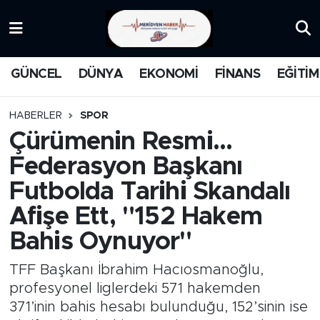
KATEGORİZE EDİLMEMİŞ
Nöbetçi Eczaneler
GÜNCEL
DÜNYA
EKONOMİ
FİNANS
EĞİTİM
EĞİTİM
Hava Durumu
HABERLER
SPOR
MANŞET
İstanbul Namaz Vakitleri
Çürümenin Resmi...
Federasyon Başkanı
MEDYA
Trafik Durumu
Futbolda Tarihi Skandalı
FİNANS
Süper Lig Puan Durumu ve Fikstür
Afişe Ett, "152 Hakem
Bahis Oynuyor"
DÜNYA
Tüm Manşetler
TFF Başkanı İbrahim Hacıosmanoğlu,
GÜNCEL
Son Dakika Haberleri
profesyonel liglerdeki 571 hakemden
371’inin bahis hesabı bulunduğu, 152’sinin ise
KARİKATÜR
Haber Arşivi