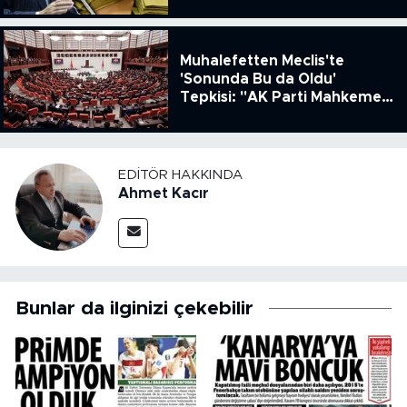
Muhalefetten Meclis'te
'Sonunda Bu da Oldu'
Tepkisi: "AK Parti Mahkeme
Kararına Uymamak İçin
Kanun Çıkardı"
EDITÖR HAKKINDA
Ahmet Kacır
Bunlar da ilginizi çekebilir