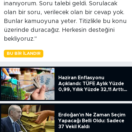
inanıyorum. Soru talebi geldi. Sorulacak
olan bir soru, verilecek olan bir cevap yok.
Bunlar kamuoyuna yeter. Titizlikle bu konu
üzerinde duracağız. Herkesin desteğini
bekliyoruz."
BU BIR İLANDIR
Haziran Enflasyonu
Açıklandı: TÜFE Aylık Yüzde
0,99, Yıllık Yüzde 32,11 Arttı,
ENSAG: Tüfe 1.94 Yıllık Yüzde
51.49
Erdoğan'ın Ne Zaman Seçim
Yapacağı Belli Oldu: Sadece
37 Vekil Kaldı