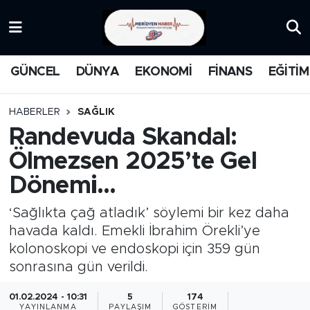
KATEGORİZE EDİLMEMİŞ
Nöbetçi Eczaneler
GÜNCEL
DÜNYA
EKONOMİ
FİNANS
EĞİTİM
EĞİTİM
Hava Durumu
HABERLER
SAĞLIK
MANŞET
İstanbul Namaz Vakitleri
Randevuda Skandal:
Ölmezsen 2025’te Gel
MEDYA
Trafik Durumu
Dönemi...
FİNANS
Süper Lig Puan Durumu ve Fikstür
‘Sağlıkta çağ atladık’ söylemi bir kez daha
DÜNYA
Tüm Manşetler
havada kaldı. Emekli İbrahim Örekli’ye
kolonoskopi ve endoskopi için 359 gün
GÜNCEL
Son Dakika Haberleri
sonrasına gün verildi.
01.02.2024 - 10:31
5
174
KARİKATÜR
Haber Arşivi
YAYINLANMA
PAYLAŞIM
GÖSTERIM