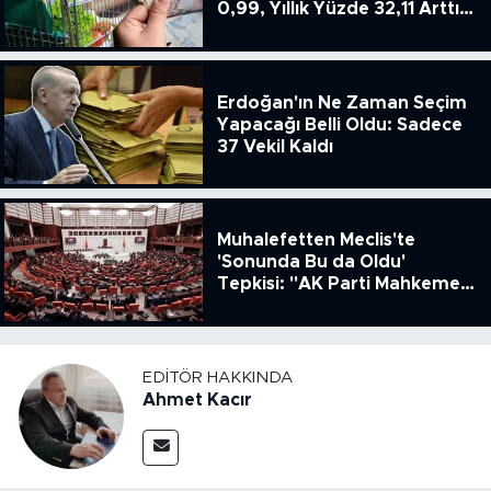
0,99, Yıllık Yüzde 32,11 Arttı,
ENSAG: Tüfe 1.94 Yıllık Yüzde
51.49
Erdoğan'ın Ne Zaman Seçim
Yapacağı Belli Oldu: Sadece
37 Vekil Kaldı
Muhalefetten Meclis'te
'Sonunda Bu da Oldu'
Tepkisi: "AK Parti Mahkeme
Kararına Uymamak İçin
Kanun Çıkardı"
EDITÖR HAKKINDA
Ahmet Kacır