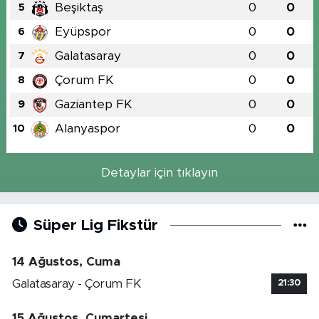
Beşiktaş
0
0
5
Eyüpspor
0
0
6
Galatasaray
0
0
7
Çorum FK
0
0
8
Gaziantep FK
0
0
9
Alanyaspor
0
0
10
Detaylar için tıklayın
Süper Lig Fikstür
14 Ağustos, Cuma
Galatasaray - Çorum FK
21:30
15 Ağustos, Cumartesi