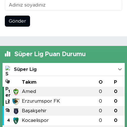
Gönder
Süper Lig Puan Durumu
Süper Lig
#
Takım
O
P
Amed
0
0
1
Erzurumspor FK
0
0
2
Başakşehir
0
0
3
Kocaelispor
0
0
4