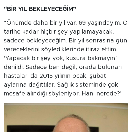
MEDYA KÖŞESİ
“BİR YIL BEKLEYECEĞİM”
FOTO GALERİ
“Önümde daha bir yıl var. 69 yaşındayım. O
tarihe kadar hiçbir şey yapılamayacak,
VİDEOLAR
sadece bekleyeceğim. Bir yıl sonrasına gün
ALINTI YAZARLAR
vereceklerini söylediklerinde itiraz ettim.
‘Yapacak bir şey yok, kusura bakmayın’
SOSYAL MEDYA
denildi. Sadece ben değil, orada bulunan
hastaları da 2015 yılının ocak, şubat
aylarına dağıttılar. Sağlık sisteminde çok
mesafe alındığı söyleniyor. Hani nerede?”