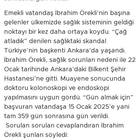
Emekli vatandaş İbrahim Örekli’nin başına
SPOR
gelenler ülkemizde sağlık sisteminin geldiği
KÜLTÜR SANAT
noktayı bir kez daha ortaya koydu. “Çağ
atladık” denilen sağlıktaki skandal
YAŞAM
Türkiye’nin başkenti Ankara’da yaşandı.
İbrahim Örekli, sağlık sorunları nedeni ile 22
TARİHTEN GÜNÜMÜZE
Ocak tarihinde Ankara’daki Bilkent Şehir
Hastanesi’ne gitti. Muayene sonucunda
TARİH
doktoru kolonoskopi ve endoskopi
KADIN
yapılmasını uygun gördü. “Gün almak için”
başvuran vatandaşa 15 Ocak 2025’e yani
SAĞLIK
tam 359 gün sonrasına gün verildi.
Sorulan soruları cevaplandıran İbrahim
SİYASET
Örekli şunları söyledi: