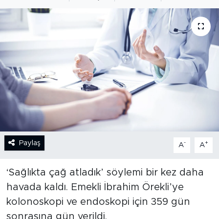
BİLİM-TEKNOLOJİ
RÖPÖRTAJ
ANALİZ
NOSTALJİ
KULİS
YAZARLAR
Paylaş
-
+
A
A
DİNİ
‘Sağlıkta çağ atladık’ söylemi bir kez daha
havada kaldı. Emekli İbrahim Örekli’ye
POLİTİKA
kolonoskopi ve endoskopi için 359 gün
sonrasına gün verildi.
EKONOMİ