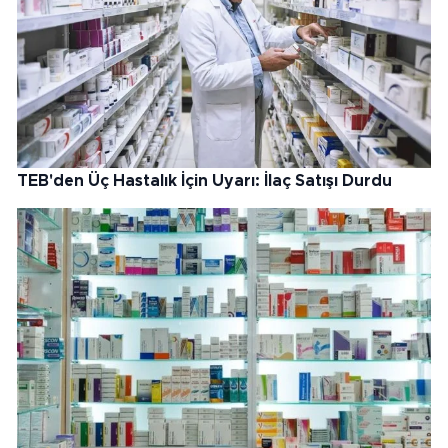
TEB'den Üç Hastalık İçin Uyarı: İlaç Satışı Durdu