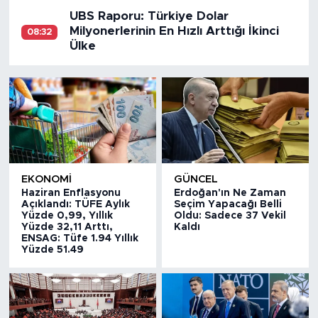
UBS Raporu: Türkiye Dolar
Milyonerlerinin En Hızlı Arttığı İkinci
08:32
Ülke
EKONOMİ
GÜNCEL
Haziran Enflasyonu
Erdoğan'ın Ne Zaman
Açıklandı: TÜFE Aylık
Seçim Yapacağı Belli
Yüzde 0,99, Yıllık
Oldu: Sadece 37 Vekil
Yüzde 32,11 Arttı,
Kaldı
ENSAG: Tüfe 1.94 Yıllık
Yüzde 51.49