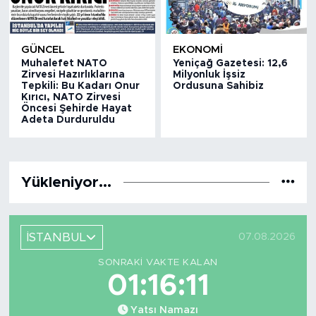
GÜNCEL
EKONOMİ
Muhalefet NATO
Yeniçağ Gazetesi: 12,6
Zirvesi Hazırlıklarına
Milyonluk İşsiz
Tepkili: Bu Kadarı Onur
Ordusuna Sahibiz
Kırıcı, NATO Zirvesi
Öncesi Şehirde Hayat
Adeta Durduruldu
Yükleniyor...
İSTANBUL
07.08.2026
SONRAKI VAKTE KALAN
01:16:10
Yatsı Namazı