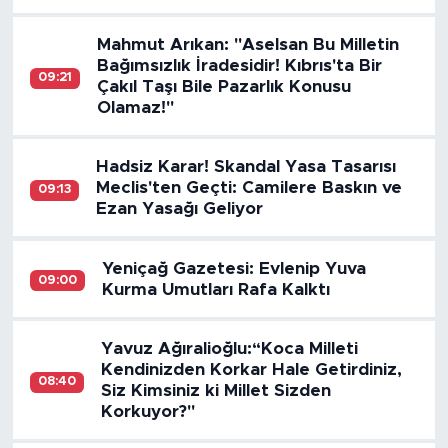
Mahmut Arıkan: "Aselsan Bu Milletin
Bağımsızlık İradesidir! Kıbrıs'ta Bir
09:21
Çakıl Taşı Bile Pazarlık Konusu
Olamaz!"
Hadsiz Karar! Skandal Yasa Tasarısı
Meclis'ten Geçti: Camilere Baskın ve
09:13
Ezan Yasağı Geliyor
Yeniçağ Gazetesi: Evlenip Yuva
09:00
Kurma Umutları Rafa Kalktı
Yavuz Ağıralioğlu:“Koca Milleti
Kendinizden Korkar Hale Getirdiniz,
08:40
Siz Kimsiniz ki Millet Sizden
Korkuyor?''