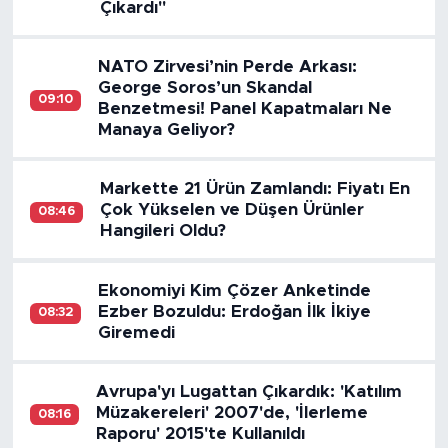
Çıkardı"
NATO Zirvesi’nin Perde Arkası:
George Soros’un Skandal
09:10
Benzetmesi! Panel Kapatmaları Ne
Manaya Geliyor?
Markette 21 Ürün Zamlandı: Fiyatı En
Çok Yükselen ve Düşen Ürünler
08:46
Hangileri Oldu?
Ekonomiyi Kim Çözer Anketinde
Ezber Bozuldu: Erdoğan İlk İkiye
08:32
Giremedi
Avrupa'yı Lugattan Çıkardık: 'Katılım
Müzakereleri' 2007'de, 'İlerleme
08:16
Raporu' 2015'te Kullanıldı