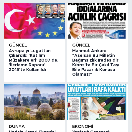
GÜNCEL
GÜNCEL
Avrupa'yı Lugattan
Mahmut Arıkan:
Çıkardık: 'Katılım
"Aselsan Bu Milletin
Müzakereleri' 2007'de,
Bağımsızlık İradesidir!
'İlerleme Raporu'
Kıbrıs'ta Bir Çakıl Taşı
2015'te Kullanıldı
Bile Pazarlık Konusu
Olamaz!"
DÜNYA
EKONOMİ