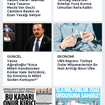
Hadsiz Karar! Skandal
Yeniçağ Gazetesi:
Yasa Tasarısı
Evlenip Yuva Kurma
Meclis'ten Geçti:
Umutları Rafa Kalktı
Camilere Baskın ve
Ezan Yasağı Geliyor
GÜNCEL
EKONOMİ
Yavuz
UBS Raporu: Türkiye
Ağıralioğlu:“Koca
Dolar Milyonerlerinin En
Milleti Kendinizden
Hızlı Arttığı İkinci Ülke
Korkar Hale Getirdiniz,
Siz Kimsiniz ki Millet
Sizden Korkuyor?''