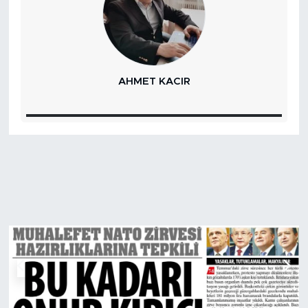
MEDYA KÖŞESİ
FOTO GALERİ
VİDEOLAR
SABRIYE TÜRKMEN KAYA
ALINTI YAZARLAR
SOSYAL MEDYA