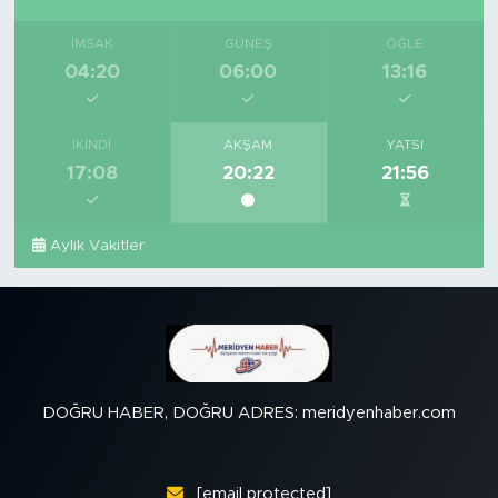
İMSAK
GÜNEŞ
ÖĞLE
04:20
06:00
13:16
İKINDI
AKŞAM
YATSI
17:08
20:22
21:56
Aylık Vakitler
DOĞRU HABER, DOĞRU ADRES: meridyenhaber.com
[email protected]