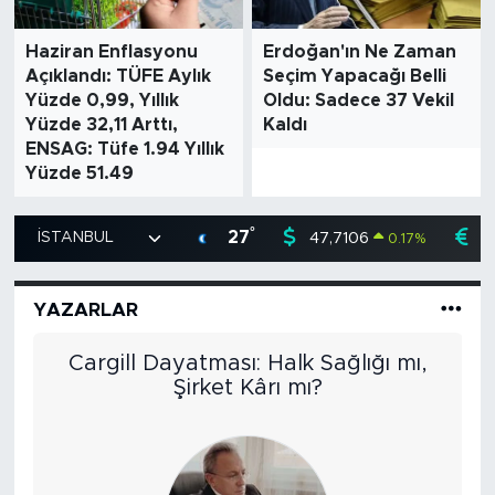
SPOR
Haziran Enflasyonu
Erdoğan'ın Ne Zaman
Açıklandı: TÜFE Aylık
Seçim Yapacağı Belli
Yüzde 0,99, Yıllık
Oldu: Sadece 37 Vekil
KÜLTÜR SANAT
Yüzde 32,11 Arttı,
Kaldı
ENSAG: Tüfe 1.94 Yıllık
YAŞAM
Yüzde 51.49
TARİHTEN GÜNÜMÜZE
°
27
47,7106
5
0.17
%
TARİH
YAZARLAR
KADIN
ALLAH’A ZAMAN AYIRMAK
SAĞLIK
SİYASET