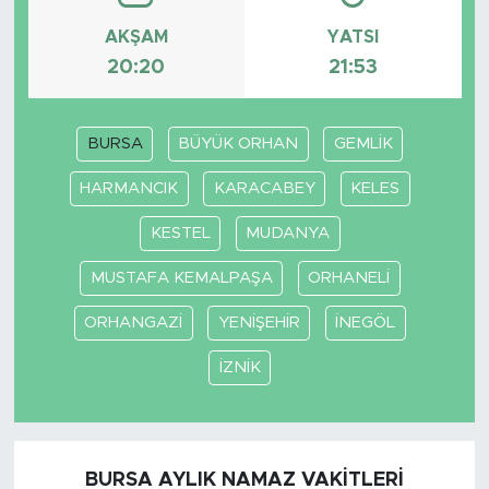
AKŞAM
YATSI
SPOR
20:20
21:53
KÜLTÜR SANAT
BURSA
BÜYÜK ORHAN
GEMLİK
YAŞAM
HARMANCIK
KARACABEY
KELES
TARİHTEN GÜNÜMÜZE
KESTEL
MUDANYA
TARİH
MUSTAFA KEMALPAŞA
ORHANELİ
ORHANGAZİ
YENİŞEHİR
İNEGÖL
KADIN
İZNİK
SAĞLIK
SİYASET
BURSA AYLIK NAMAZ VAKITLERI