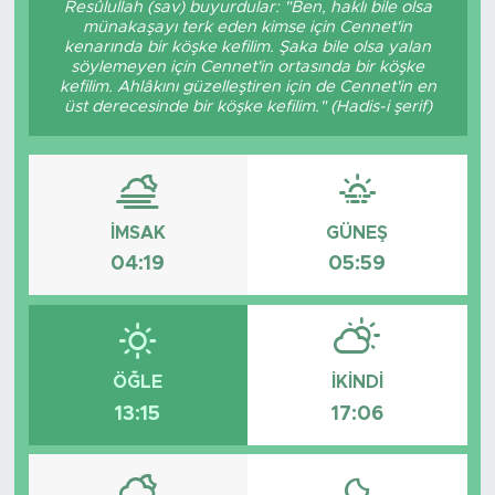
Resûlullah (sav) buyurdular: "Ben, haklı bile olsa
münakaşayı terk eden kimse için Cennet'in
BİLİM-TEKNOLOJİ
kenarında bir köşke kefilim. Şaka bile olsa yalan
söylemeyen için Cennet'in ortasında bir köşke
kefilim. Ahlâkını güzelleştiren için de Cennet'in en
RÖPÖRTAJ
üst derecesinde bir köşke kefilim." (Hadis-i şerif)
ANALİZ
NOSTALJİ
İMSAK
GÜNEŞ
04:19
05:59
KULİS
YAZARLAR
DİNİ
ÖĞLE
İKINDI
13:15
17:06
POLİTİKA
EKONOMİ