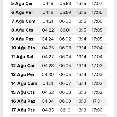
5 Ağu Çar
04:18
05:58
13:15
17:07
20:
6 Ağu Per
04:19
05:59
13:15
17:06
20:
7 Ağu Cum
04:21
06:00
13:15
17:06
20:
8 Ağu Cts
04:22
06:01
13:15
17:05
20:
9 Ağu Paz
04:24
06:02
13:14
17:05
20:
10 Ağu Pts
04:25
06:03
13:14
17:04
20:
11 Ağu Sal
04:27
06:04
13:14
17:04
20:
12 Ağu Çar
04:28
06:05
13:14
17:03
20:
13 Ağu Per
04:30
06:06
13:14
17:03
20:
14 Ağu Cum
04:31
06:07
13:14
17:02
20:
15 Ağu Cts
04:32
06:08
13:13
17:02
20:
16 Ağu Paz
04:34
06:09
13:13
17:01
20:
17 Ağu Pts
04:35
06:10
13:13
17:00
20: