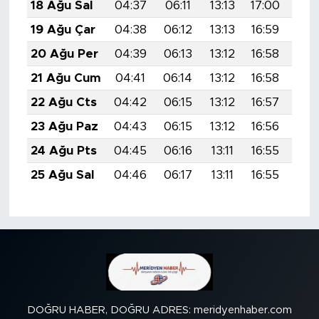
18 Ağu Sal
04:37
06:11
13:13
17:00
20:
19 Ağu Çar
04:38
06:12
13:13
16:59
20:
20 Ağu Per
04:39
06:13
13:12
16:58
20:
21 Ağu Cum
04:41
06:14
13:12
16:58
20:
22 Ağu Cts
04:42
06:15
13:12
16:57
19:
23 Ağu Paz
04:43
06:15
13:12
16:56
19:
24 Ağu Pts
04:45
06:16
13:11
16:55
19:
25 Ağu Sal
04:46
06:17
13:11
16:55
19:
DOĞRU HABER, DOĞRU ADRES: meridyenhaber.com