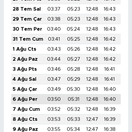
MEDYA KÖŞESİ
28 Tem Sal
03:37
05:23
12:48
16:43
20:
FOTO GALERİ
29 Tem Çar
03:38
05:23
12:48
16:43
20:
30 Tem Per
03:40
05:24
12:48
16:43
20:
VİDEOLAR
31 Tem Cum
03:41
05:25
12:48
16:42
20:
ALINTI YAZARLAR
1 Ağu Cts
03:43
05:26
12:48
16:42
20:
2 Ağu Paz
03:44
05:27
12:48
16:42
19:
SOSYAL MEDYA
3 Ağu Pts
03:46
05:28
12:48
16:41
19:
4 Ağu Sal
03:47
05:29
12:48
16:41
19:
5 Ağu Çar
03:49
05:30
12:48
16:40
19:
6 Ağu Per
03:50
05:31
12:48
16:40
19:
7 Ağu Cum
03:52
05:32
12:48
16:39
19:
8 Ağu Cts
03:53
05:33
12:47
16:39
19:
9 Ağu Paz
03:55
05:34
12:47
16:38
19: