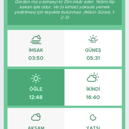
Gördün mü o kimseyi ki: Dini inkâr eder. Yetimi itip
kakan işte odur. Ve (o kimse) yoksula yemek
BİLİM-TEKNOLOJİ
yedirilmesi için teşvikte bulunmaz. (Mâûn Sûresi, 1-
2-3)
RÖPÖRTAJ
ANALİZ
İMSAK
GÜNEŞ
NOSTALJİ
03:50
05:31
KULİS
YAZARLAR
ÖĞLE
İKINDI
12:48
16:40
DİNİ
POLİTİKA
EKONOMİ
AKŞAM
YATSI