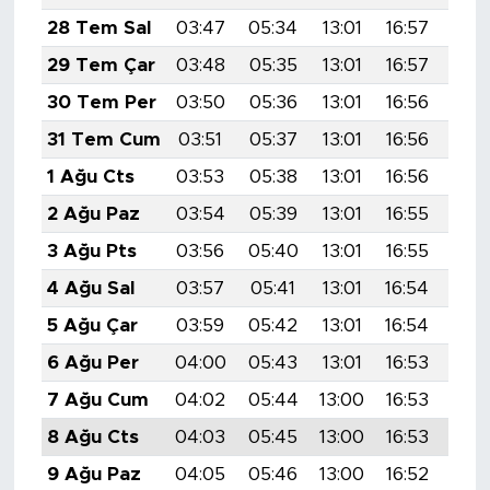
MEDYA KÖŞESİ
28 Tem Sal
03:47
05:34
13:01
16:57
20:
FOTO GALERİ
29 Tem Çar
03:48
05:35
13:01
16:57
20:
30 Tem Per
03:50
05:36
13:01
16:56
20:
VİDEOLAR
31 Tem Cum
03:51
05:37
13:01
16:56
20:
ALINTI YAZARLAR
1 Ağu Cts
03:53
05:38
13:01
16:56
20:
2 Ağu Paz
03:54
05:39
13:01
16:55
20:
SOSYAL MEDYA
3 Ağu Pts
03:56
05:40
13:01
16:55
20:
4 Ağu Sal
03:57
05:41
13:01
16:54
20:
5 Ağu Çar
03:59
05:42
13:01
16:54
20:
6 Ağu Per
04:00
05:43
13:01
16:53
20:
7 Ağu Cum
04:02
05:44
13:00
16:53
20:
8 Ağu Cts
04:03
05:45
13:00
16:53
20:
9 Ağu Paz
04:05
05:46
13:00
16:52
20: