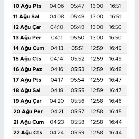
10 Ağu Pts
04:06
05:47
13:00
16:51
20:
11 Ağu Sal
04:08
05:48
13:00
16:51
20:
12 Ağu Çar
04:10
05:49
13:00
16:50
20:
13 Ağu Per
04:11
05:50
13:00
16:50
19:
14 Ağu Cum
04:13
05:51
12:59
16:49
19:
15 Ağu Cts
04:14
05:52
12:59
16:49
19:
16 Ağu Paz
04:16
05:53
12:59
16:48
19:
17 Ağu Pts
04:17
05:54
12:59
16:47
19:
18 Ağu Sal
04:18
05:55
12:59
16:47
19:
19 Ağu Çar
04:20
05:56
12:58
16:46
19:
20 Ağu Per
04:21
05:57
12:58
16:45
19:
21 Ağu Cum
04:23
05:58
12:58
16:44
19:
22 Ağu Cts
04:24
05:59
12:58
16:44
19: