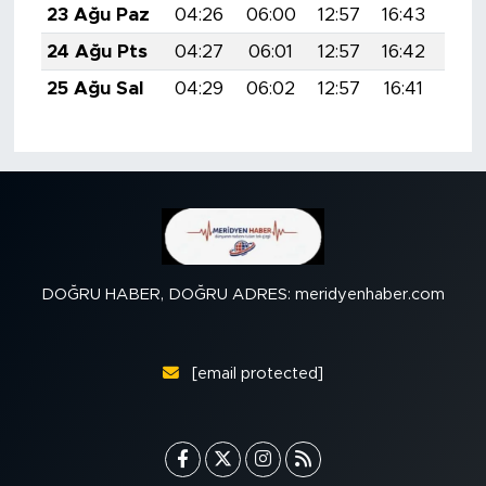
23 Ağu Paz
04:26
06:00
12:57
16:43
19:
24 Ağu Pts
04:27
06:01
12:57
16:42
19:
25 Ağu Sal
04:29
06:02
12:57
16:41
19:
DOĞRU HABER, DOĞRU ADRES: meridyenhaber.com
[email protected]