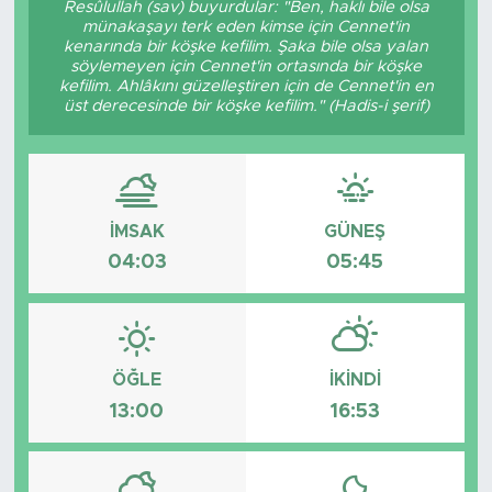
Resûlullah (sav) buyurdular: "Ben, haklı bile olsa
münakaşayı terk eden kimse için Cennet'in
BİLİM-TEKNOLOJİ
kenarında bir köşke kefilim. Şaka bile olsa yalan
söylemeyen için Cennet'in ortasında bir köşke
kefilim. Ahlâkını güzelleştiren için de Cennet'in en
RÖPÖRTAJ
üst derecesinde bir köşke kefilim." (Hadis-i şerif)
ANALİZ
NOSTALJİ
İMSAK
GÜNEŞ
04:03
05:45
KULİS
YAZARLAR
DİNİ
ÖĞLE
İKINDI
13:00
16:53
POLİTİKA
EKONOMİ