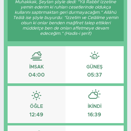
Muhakkak, Şeytan şöyle dedi: "Yâ Rabbi! İzzetine
yemin ederim ki ruhları cesetlerinde oldukça
BİLİM-TEKNOLOJİ
kullarını saptırmaktan geri durmayacağım." Allâhü
Teâlâ ise şöyle buyurdu: "İzzetim ve Celâlime yemin
olsun ki onlar benden mağfiret talep ettikleri
RÖPÖRTAJ
müddetçe ben de onları affetmeye devam
edeceğim." (Hadis-i şerif)
ANALİZ
NOSTALJİ
İMSAK
GÜNEŞ
KULİS
04:00
05:37
YAZARLAR
DİNİ
ÖĞLE
İKINDI
12:49
16:39
POLİTİKA
EKONOMİ