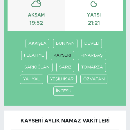
SPOR
AKŞAM
YATSI
19:52
21:21
KÜLTÜR SANAT
YAŞAM
AKKIŞLA
BÜNYAN
DEVELİ
FELAHİYE
KAYSERİ
PINARBAŞI
TARİHTEN GÜNÜMÜZE
SARIOĞLAN
SARIZ
TOMARZA
TARİH
YAHYALI
YEŞİLHİSAR
ÖZVATAN
KADIN
İNCESU
SAĞLIK
SİYASET
KAYSERİ AYLIK NAMAZ VAKITLERI