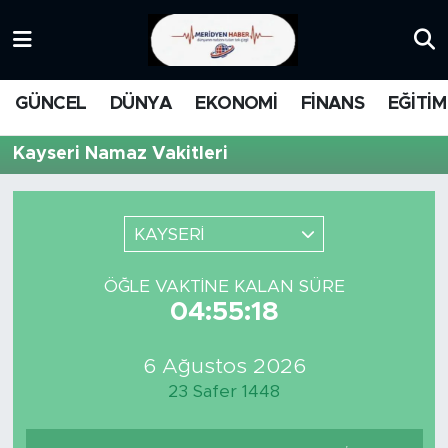
KATEGORİZE EDİLMEMİŞ
Nöbetçi Eczaneler
GÜNCEL
DÜNYA
EKONOMİ
FİNANS
EĞİTİM
EĞİTİM
Hava Durumu
Kayseri Namaz Vakitleri
MANŞET
İstanbul Namaz Vakitleri
MEDYA
Trafik Durumu
KAYSERİ
FİNANS
Süper Lig Puan Durumu ve Fikstür
ÖĞLE VAKTINE KALAN SÜRE
04:55:18
DÜNYA
Tüm Manşetler
6 Ağustos 2026
GÜNCEL
Son Dakika Haberleri
23 Safer 1448
KARİKATÜR
Haber Arşivi