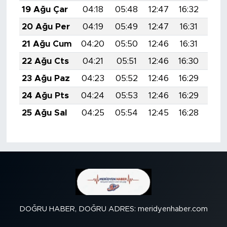
19 Ağu Çar
04:18
05:48
12:47
16:32
19:
20 Ağu Per
04:19
05:49
12:47
16:31
19:
21 Ağu Cum
04:20
05:50
12:46
16:31
19:
22 Ağu Cts
04:21
05:51
12:46
16:30
19:
23 Ağu Paz
04:23
05:52
12:46
16:29
19:
24 Ağu Pts
04:24
05:53
12:46
16:29
19:
25 Ağu Sal
04:25
05:54
12:45
16:28
19:
DOĞRU HABER, DOĞRU ADRES: meridyenhaber.com