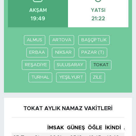
AKŞAM
YATSI
SPOR
19:49
21:22
KÜLTÜR SANAT
ALMUS
ARTOVA
BAŞÇİFTLİK
YAŞAM
ERBAA
NİKSAR
PAZAR (T)
TARİHTEN GÜNÜMÜZE
REŞADİYE
SULUSARAY
TOKAT
TARİH
TURHAL
YEŞİLYURT
ZİLE
KADIN
SAĞLIK
TOKAT AYLIK NAMAZ VAKITLERI
SİYASET
İMSAK
GÜNEŞ
ÖĞLE
İKINDI
AKŞ