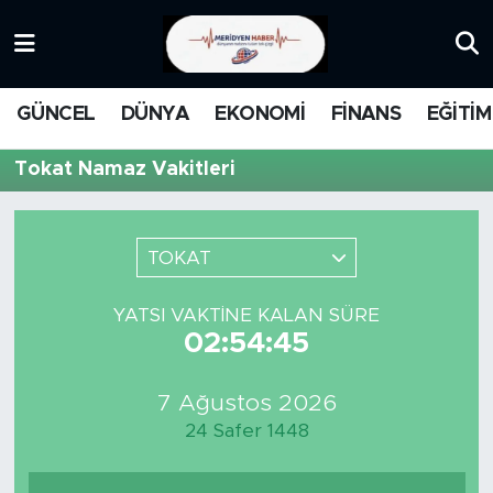
KATEGORİZE EDİLMEMİŞ
Nöbetçi Eczaneler
GÜNCEL
DÜNYA
EKONOMİ
FİNANS
EĞİTİM
EĞİTİM
Hava Durumu
Tokat Namaz Vakitleri
MANŞET
İstanbul Namaz Vakitleri
MEDYA
Trafik Durumu
TOKAT
FİNANS
Süper Lig Puan Durumu ve Fikstür
YATSI VAKTINE KALAN SÜRE
02:54:45
DÜNYA
Tüm Manşetler
7 Ağustos 2026
GÜNCEL
Son Dakika Haberleri
24 Safer 1448
KARİKATÜR
Haber Arşivi