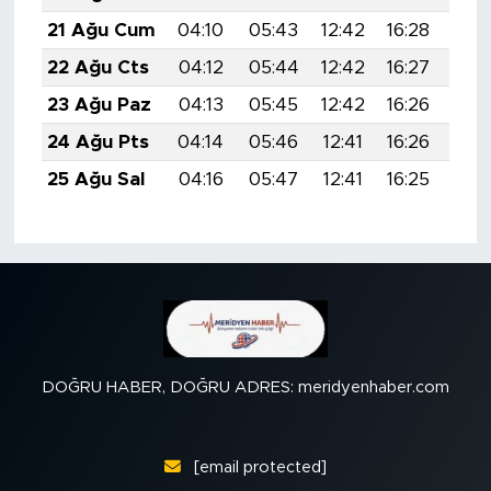
21 Ağu Cum
04:10
05:43
12:42
16:28
19:
22 Ağu Cts
04:12
05:44
12:42
16:27
19:
23 Ağu Paz
04:13
05:45
12:42
16:26
19:
24 Ağu Pts
04:14
05:46
12:41
16:26
19:
25 Ağu Sal
04:16
05:47
12:41
16:25
19:
DOĞRU HABER, DOĞRU ADRES: meridyenhaber.com
[email protected]