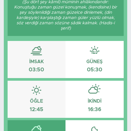
(Şu dört şey kâmil) müminin ahlâkındandır:
Konuştuğu zaman güzel konuşmak, (kendisine) bir
BİLİM-TEKNOLOJİ
şey söylenildiği zaman güzelce dinlemek, (din
kardeşiyle) karşılaştığı zaman güler yüzlü olmak,
söz verdiği zaman sözüne sâdık kalmak. (Hadis-i
RÖPÖRTAJ
şerif)
ANALİZ
NOSTALJİ
İMSAK
GÜNEŞ
03:50
05:30
KULİS
YAZARLAR
DİNİ
ÖĞLE
İKINDI
12:45
16:36
POLİTİKA
EKONOMİ