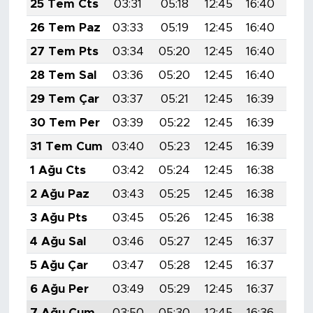
25 Tem Cts
03:31
05:18
12:45
16:40
20:
MEDYA KÖŞESİ
26 Tem Paz
03:33
05:19
12:45
16:40
20:
FOTO GALERİ
27 Tem Pts
03:34
05:20
12:45
16:40
20:
28 Tem Sal
03:36
05:20
12:45
16:40
20:
VİDEOLAR
29 Tem Çar
03:37
05:21
12:45
16:39
19:
ALINTI YAZARLAR
30 Tem Per
03:39
05:22
12:45
16:39
19:
31 Tem Cum
03:40
05:23
12:45
16:39
19:
SOSYAL MEDYA
1 Ağu Cts
03:42
05:24
12:45
16:38
19:
2 Ağu Paz
03:43
05:25
12:45
16:38
19:
3 Ağu Pts
03:45
05:26
12:45
16:38
19:
4 Ağu Sal
03:46
05:27
12:45
16:37
19:
5 Ağu Çar
03:47
05:28
12:45
16:37
19:
6 Ağu Per
03:49
05:29
12:45
16:37
19:
7 Ağu Cum
03:50
05:30
12:45
16:36
19: