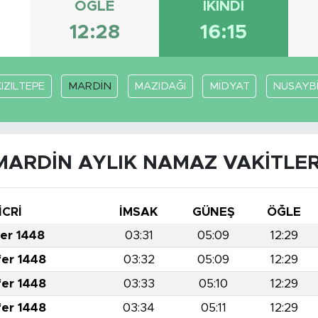
ÖĞLE
İKINDI
12:28
16:15
KIZILTEPE
MARDİN
MAZIDAĞI
MİDYAT
NUSAYB
MARDİN AYLIK NAMAZ VAKITLER
İCRİ
İMSAK
GÜNEŞ
ÖĞLE
fer 1448
03:31
05:09
12:29
fer 1448
03:32
05:09
12:29
fer 1448
03:33
05:10
12:29
fer 1448
03:34
05:11
12:29