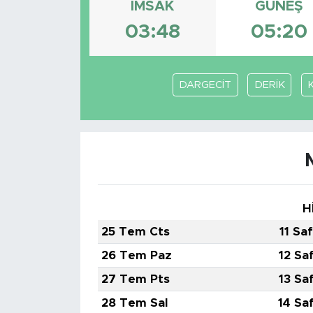
İMSAK
GÜNEŞ
BİLİM-TEKNOLOJİ
03:48
05:20
RÖPÖRTAJ
DARGECİT
DERİK
ANALİZ
NOSTALJİ
KULİS
YAZARLAR
H
25 Tem Cts
11 Sa
DİNİ
26 Tem Paz
12 Sa
POLİTİKA
27 Tem Pts
13 Sa
28 Tem Sal
14 Sa
EKONOMİ