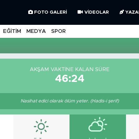
FOTO GALERI
VIDEOLAR
YAZA
EĞİTİM
MEDYA
SPOR
AKŞAM VAKTINE KALAN SÜRE
46:24
Nasihat edici olarak ölüm yeter. (Hadis-i şerif)