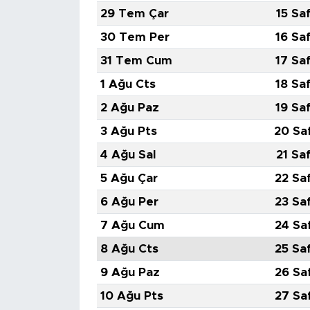
29 Tem Çar
15 Sa
SPOR
30 Tem Per
16 Sa
31 Tem Cum
17 Sa
KÜLTÜR SANAT
1 Ağu Cts
18 Sa
YAŞAM
2 Ağu Paz
19 Sa
3 Ağu Pts
20 Sa
TARİHTEN GÜNÜMÜZE
4 Ağu Sal
21 Sa
TARİH
5 Ağu Çar
22 Sa
6 Ağu Per
23 Sa
KADIN
7 Ağu Cum
24 Sa
SAĞLIK
8 Ağu Cts
25 Sa
9 Ağu Paz
26 Sa
SİYASET
10 Ağu Pts
27 Sa