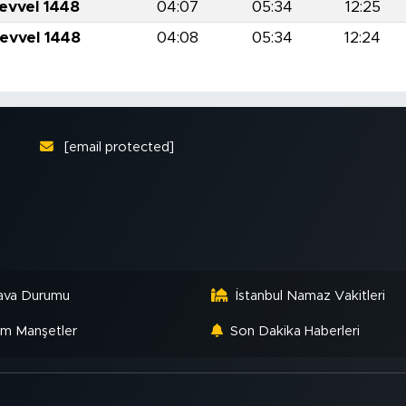
levvel 1448
04:07
05:34
12:25
levvel 1448
04:08
05:34
12:24
[email protected]
ava Durumu
İstanbul Namaz Vakitleri
m Manşetler
Son Dakika Haberleri