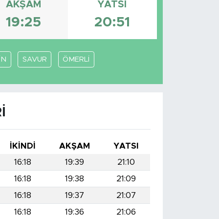
AKŞAM
YATSI
19:25
20:51
İN
SAVUR
ÖMERLİ
I
İKINDI
AKŞAM
YATSI
16:18
19:39
21:10
16:18
19:38
21:09
16:18
19:37
21:07
16:18
19:36
21:06