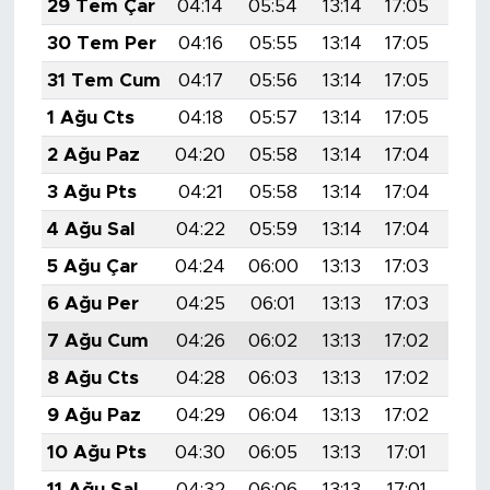
29 Tem Çar
04:14
05:54
13:14
17:05
20:
MEDYA KÖŞESİ
30 Tem Per
04:16
05:55
13:14
17:05
20:
FOTO GALERİ
31 Tem Cum
04:17
05:56
13:14
17:05
20:
1 Ağu Cts
04:18
05:57
13:14
17:05
20:
VİDEOLAR
2 Ağu Paz
04:20
05:58
13:14
17:04
20:
ALINTI YAZARLAR
3 Ağu Pts
04:21
05:58
13:14
17:04
20:
4 Ağu Sal
04:22
05:59
13:14
17:04
20:
SOSYAL MEDYA
5 Ağu Çar
04:24
06:00
13:13
17:03
20:
6 Ağu Per
04:25
06:01
13:13
17:03
20:
7 Ağu Cum
04:26
06:02
13:13
17:02
20:
8 Ağu Cts
04:28
06:03
13:13
17:02
20:
9 Ağu Paz
04:29
06:04
13:13
17:02
20:
10 Ağu Pts
04:30
06:05
13:13
17:01
20:
11 Ağu Sal
04:32
06:06
13:13
17:01
20: