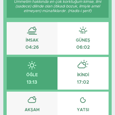
Ümmetim hakkında en çok korktuğum kimse, ilmi
(sadece) dilinde olan (itikadı bozuk, ilmiyle amel
BİLİM-TEKNOLOJİ
etmeyen) münafıklardır. (Hadis-i şerif)
RÖPÖRTAJ
ANALİZ
İMSAK
GÜNEŞ
04:26
06:02
NOSTALJİ
KULİS
YAZARLAR
ÖĞLE
İKINDI
13:13
17:02
DİNİ
POLİTİKA
AKŞAM
YATSI
EKONOMİ