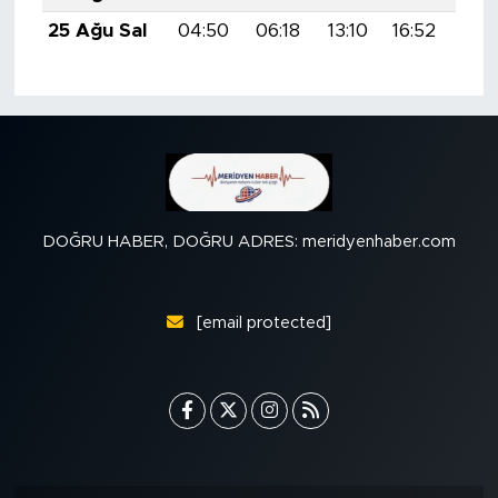
25 Ağu Sal
04:50
06:18
13:10
16:52
19:
DOĞRU HABER, DOĞRU ADRES: meridyenhaber.com
[email protected]