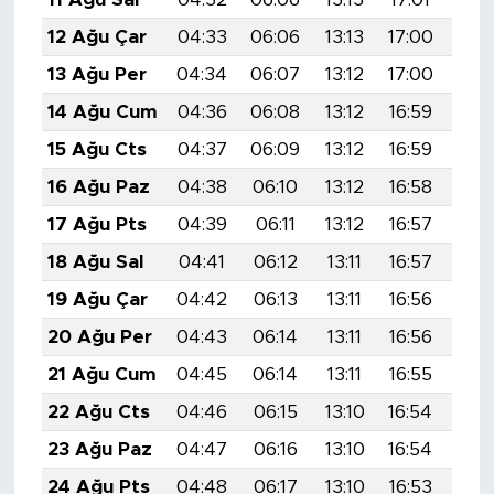
12 Ağu Çar
04:33
06:06
13:13
17:00
20:
13 Ağu Per
04:34
06:07
13:12
17:00
20:
14 Ağu Cum
04:36
06:08
13:12
16:59
20:
15 Ağu Cts
04:37
06:09
13:12
16:59
20:
16 Ağu Paz
04:38
06:10
13:12
16:58
20:
17 Ağu Pts
04:39
06:11
13:12
16:57
20:
18 Ağu Sal
04:41
06:12
13:11
16:57
20:
19 Ağu Çar
04:42
06:13
13:11
16:56
20:
20 Ağu Per
04:43
06:14
13:11
16:56
19:
21 Ağu Cum
04:45
06:14
13:11
16:55
19:
22 Ağu Cts
04:46
06:15
13:10
16:54
19:
23 Ağu Paz
04:47
06:16
13:10
16:54
19:
24 Ağu Pts
04:48
06:17
13:10
16:53
19: