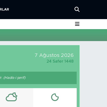
RLAR
7 Ağustos 2026
24 Safer 1448
 (Hadis-i şerif)