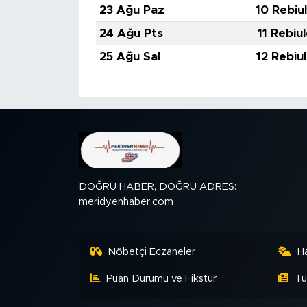
23 Ağu Paz
10 Rebiu
24 Ağu Pts
11 Rebiu
25 Ağu Sal
12 Rebiu
DOĞRU HABER, DOĞRU ADRES:
meridyenhaber.com
Nöbetçi Eczaneler
H
Puan Durumu ve Fikstür
Tü