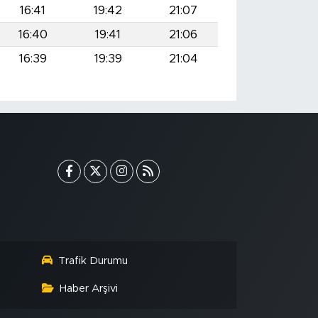
16:41
19:42
21:07
16:40
19:41
21:06
16:39
19:39
21:04
Trafik Durumu
Haber Arşivi