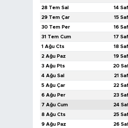
28 Tem Sal
14 Sa
SPOR
29 Tem Çar
15 Sa
30 Tem Per
16 Sa
KÜLTÜR SANAT
31 Tem Cum
17 Sa
YAŞAM
1 Ağu Cts
18 Sa
2 Ağu Paz
19 Sa
TARİHTEN GÜNÜMÜZE
3 Ağu Pts
20 Sa
TARİH
4 Ağu Sal
21 Sa
5 Ağu Çar
22 Sa
KADIN
6 Ağu Per
23 Sa
SAĞLIK
7 Ağu Cum
24 Sa
8 Ağu Cts
25 Sa
SİYASET
9 Ağu Paz
26 Sa