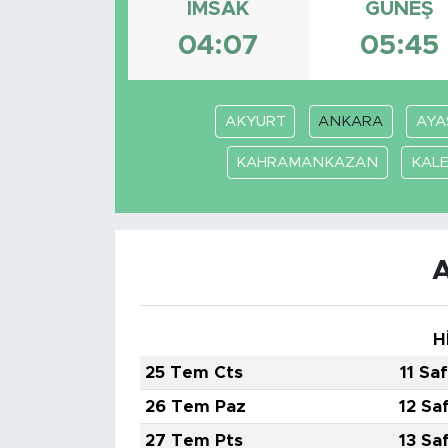
İMSAK
GÜNEŞ
BİLİM-TEKNOLOJİ
04:07
05:45
RÖPÖRTAJ
AKYURT
ANKARA
AYA
ANALİZ
KAHRAMANKAZAN
KALE
NOSTALJİ
KULİS
YAZARLAR
H
DİNİ
25 Tem Cts
11 Sa
POLİTİKA
26 Tem Paz
12 Sa
27 Tem Pts
13 Sa
EKONOMİ