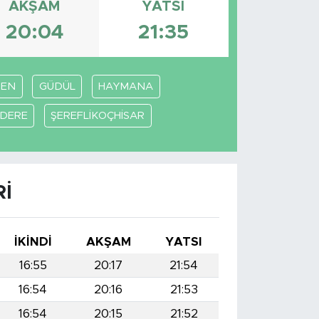
AKŞAM
YATSI
20:04
21:35
REN
GÜDÜL
HAYMANA
IDERE
ŞEREFLİKOÇHİSAR
I
İKINDI
AKŞAM
YATSI
16:55
20:17
21:54
16:54
20:16
21:53
16:54
20:15
21:52