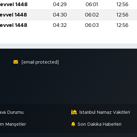
levvel 1448
04:29
06:01
12:56
levvel 1448
04:30
06:02
12:56
levvel 1448
04:32
06:03
12:56
[email protected]
ava Durumu
İstanbul Namaz Vakitleri
m Manşetler
Son Dakika Haberleri