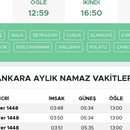
ÖĞLE
İKINDI
12:59
16:50
Ş
BALA
BEYPAZARI
CUBUK
ELMADAĞ
EV
CİK
KIZILCAHAMAM
NALLIHAN
POLATLI
ÇAML
ANKARA AYLIK NAMAZ VAKITLER
İCRİ
İMSAK
GÜNEŞ
ÖĞLE
fer 1448
03:48
05:34
13:00
fer 1448
03:50
05:34
13:00
fer 1448
03:51
05:35
13:00