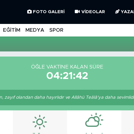
FOTO GALERI
VIDEOLAR
YAZA
EĞİTİM
MEDYA
SPOR
ÖĞLE VAKTINE KALAN SÜRE
04:21:42
, zayıf olandan daha hayırlıdır ve Allâhü Teâlâ'ya daha sevimlidir.