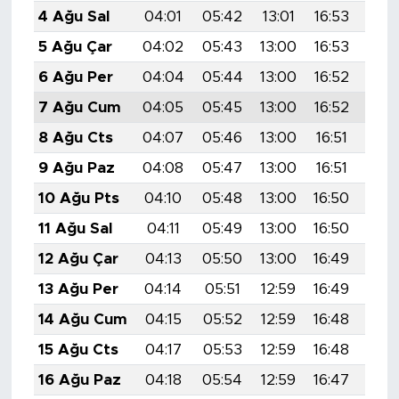
4 Ağu Sal
04:01
05:42
13:01
16:53
20:
5 Ağu Çar
04:02
05:43
13:00
16:53
20:
6 Ağu Per
04:04
05:44
13:00
16:52
20:
7 Ağu Cum
04:05
05:45
13:00
16:52
20:
8 Ağu Cts
04:07
05:46
13:00
16:51
20:
9 Ağu Paz
04:08
05:47
13:00
16:51
20:
10 Ağu Pts
04:10
05:48
13:00
16:50
20:
11 Ağu Sal
04:11
05:49
13:00
16:50
20:
12 Ağu Çar
04:13
05:50
13:00
16:49
19:
13 Ağu Per
04:14
05:51
12:59
16:49
19:
14 Ağu Cum
04:15
05:52
12:59
16:48
19:
15 Ağu Cts
04:17
05:53
12:59
16:48
19:
16 Ağu Paz
04:18
05:54
12:59
16:47
19: