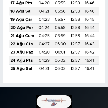
17 Ağu Pts
04:20
05:55
12:59
16:46
19:
18 Ağu Sal
04:21
05:56
12:58
16:46
19:
19 Ağu Çar
04:23
05:57
12:58
16:45
19:
20 Ağu Per
04:24
05:58
12:58
16:44
19:
21 Ağu Cum
04:25
05:59
12:58
16:44
19:
22 Ağu Cts
04:27
06:00
12:57
16:43
19:
23 Ağu Paz
04:28
06:01
12:57
16:42
19:
24 Ağu Pts
04:29
06:02
12:57
16:41
19:
25 Ağu Sal
04:31
06:03
12:57
16:41
19: