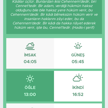
Kâdılar üçtür. Bunlardan ikisi Cehennem'dedir, biri
Cennet'tedir. Bir adam, verdiği hükmün haksız
BİLİM-TEKNOLOJİ
olduğunu bile bile haksız yere hüküm verir, bu
Cehennem'dedir. Bir kâdı bilmeksizin hüküm verir ve
insanların haklarını zâyi eder, bu da
RÖPÖRTAJ
Cehennem'dedir. Bir kâdı da hakka riâyet ederek
hüküm verir, işte bu, Cennet'tedir. (Hadis-i şerif)
ANALİZ
NOSTALJİ
İMSAK
GÜNEŞ
KULİS
04:05
05:45
YAZARLAR
DİNİ
ÖĞLE
İKINDI
13:00
16:52
POLİTİKA
EKONOMİ