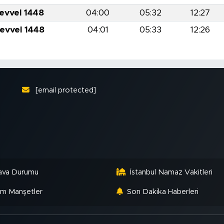
levvel 1448
04:00
05:32
12:27
levvel 1448
04:01
05:33
12:26
[email protected]
ava Durumu
İstanbul Namaz Vakitleri
m Manşetler
Son Dakika Haberleri