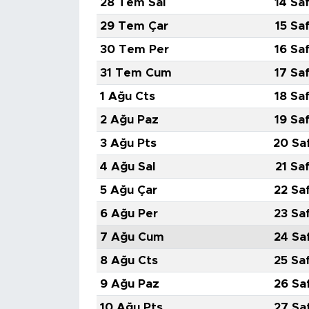
28 Tem Sal
14 Sa
29 Tem Çar
15 Sa
SPOR
30 Tem Per
16 Sa
KÜLTÜR SANAT
31 Tem Cum
17 Sa
1 Ağu Cts
18 Sa
YAŞAM
2 Ağu Paz
19 Sa
TARİHTEN GÜNÜMÜZE
3 Ağu Pts
20 Sa
4 Ağu Sal
21 Sa
TARİH
5 Ağu Çar
22 Sa
KADIN
6 Ağu Per
23 Sa
7 Ağu Cum
24 Sa
SAĞLIK
8 Ağu Cts
25 Sa
SİYASET
9 Ağu Paz
26 Sa
10 Ağu Pts
27 Sa