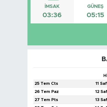
İMSAK
GÜNEŞ
BİLİM-TEKNOLOJİ
03:36
05:15
RÖPÖRTAJ
ANALİZ
NOSTALJİ
KULİS
B
YAZARLAR
H
DİNİ
25 Tem Cts
11 Sa
26 Tem Paz
12 Sa
POLİTİKA
27 Tem Pts
13 Sa
EKONOMİ