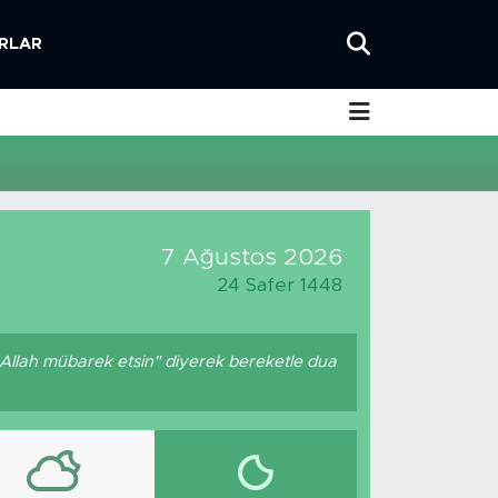
RLAR
7 Ağustos 2026
24 Safer 1448
 Allah mübarek etsin" diyerek bereketle dua