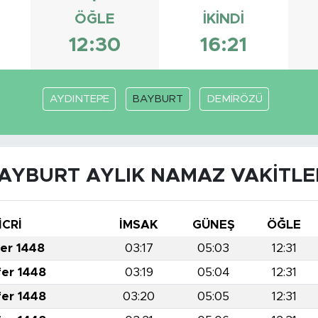
ÖĞLE
İKINDI
12:30
16:21
AYDINTEPE
BAYBURT
DEMİRÖZÜ
AYBURT AYLIK NAMAZ VAKITLE
İCRİ
İMSAK
GÜNEŞ
ÖĞLE
fer 1448
03:17
05:03
12:31
fer 1448
03:19
05:04
12:31
fer 1448
03:20
05:05
12:31