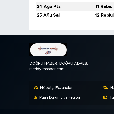
24 Ağu Pts
11 Rebiu
25 Ağu Sal
12 Rebiu
DOĞRU HABER, DOĞRU ADRES:
meridyenhaber.com
Nöbetçi Eczaneler
H
Puan Durumu ve Fikstür
Tü