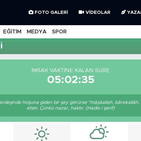
FOTO GALERI
VIDEOLAR
YAZA
EĞİTİM
MEDYA
SPOR
i
İMSAK VAKTINE KALAN SÜRE
05:02:35
 kardeşinde hoşuna giden bir şey görürse "mâşâallah, bârekallâh,
etsin. Çünkü nazar, haktır. (Hadis-i şerif)