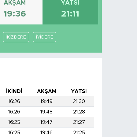
AKŞAM
YATSI
19:36
21:11
İKİZDERE
İYİDERE
İKINDI
AKŞAM
YATSI
16:26
19:49
21:30
16:26
19:48
21:28
16:25
19:47
21:27
16:25
19:46
21:25