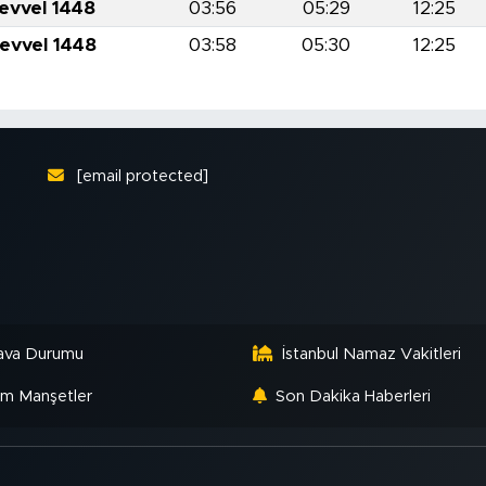
levvel 1448
03:56
05:29
12:25
levvel 1448
03:58
05:30
12:25
[email protected]
ava Durumu
İstanbul Namaz Vakitleri
m Manşetler
Son Dakika Haberleri