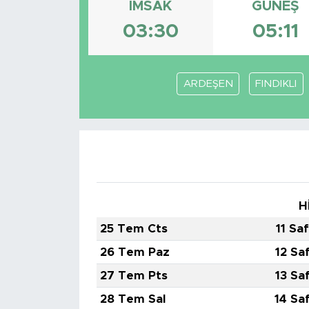
İMSAK
GÜNEŞ
BİLİM-TEKNOLOJİ
03:30
05:11
RÖPÖRTAJ
ARDEŞEN
FINDIKLI
ANALİZ
NOSTALJİ
KULİS
YAZARLAR
H
25 Tem Cts
11 Sa
DİNİ
26 Tem Paz
12 Sa
POLİTİKA
27 Tem Pts
13 Sa
28 Tem Sal
14 Sa
EKONOMİ