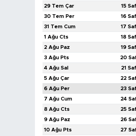
29 Tem Çar
15 Sa
SPOR
30 Tem Per
16 Sa
31 Tem Cum
17 Sa
KÜLTÜR SANAT
1 Ağu Cts
18 Sa
YAŞAM
2 Ağu Paz
19 Sa
3 Ağu Pts
20 Sa
TARİHTEN GÜNÜMÜZE
4 Ağu Sal
21 Sa
TARİH
5 Ağu Çar
22 Sa
6 Ağu Per
23 Sa
KADIN
7 Ağu Cum
24 Sa
SAĞLIK
8 Ağu Cts
25 Sa
9 Ağu Paz
26 Sa
SİYASET
10 Ağu Pts
27 Sa