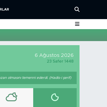
RLAR
6 Ağustos 2026
23 Safer 1448
n olmasını temenni ederdi. (Hadis-i şerif)