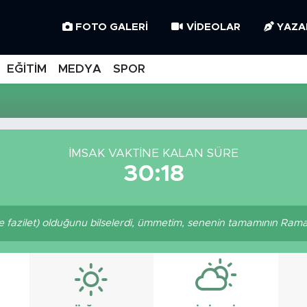
FOTO GALERI
VIDEOLAR
YAZA
EĞİTİM
MEDYA
SPOR
İMSAK VAKTINE KALAN SÜRE
30:18
 fazilet) olduğunu bilselerdi, ümmetim, senenin tamamının Ramaza