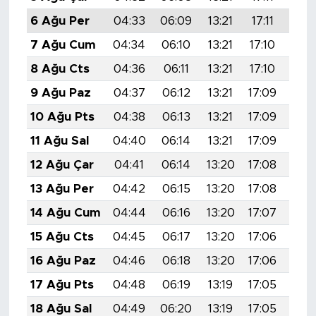
6 Ağu Per
04:33
06:09
13:21
17:11
20:
7 Ağu Cum
04:34
06:10
13:21
17:10
20:
8 Ağu Cts
04:36
06:11
13:21
17:10
20:
9 Ağu Paz
04:37
06:12
13:21
17:09
20:
10 Ağu Pts
04:38
06:13
13:21
17:09
20:
11 Ağu Sal
04:40
06:14
13:21
17:09
20:
12 Ağu Çar
04:41
06:14
13:20
17:08
20:
13 Ağu Per
04:42
06:15
13:20
17:08
20:
14 Ağu Cum
04:44
06:16
13:20
17:07
20:
15 Ağu Cts
04:45
06:17
13:20
17:06
20:
16 Ağu Paz
04:46
06:18
13:20
17:06
20:
17 Ağu Pts
04:48
06:19
13:19
17:05
20:
18 Ağu Sal
04:49
06:20
13:19
17:05
20: