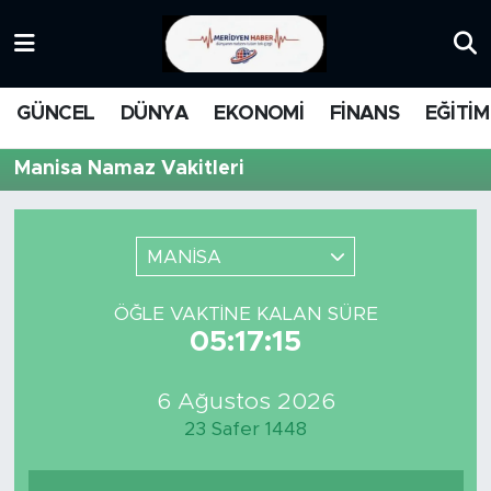
KATEGORİZE EDİLMEMİŞ
Nöbetçi Eczaneler
GÜNCEL
DÜNYA
EKONOMİ
FİNANS
EĞİTİM
EĞİTİM
Hava Durumu
Manisa Namaz Vakitleri
MANŞET
İstanbul Namaz Vakitleri
MEDYA
Trafik Durumu
MANİSA
FİNANS
Süper Lig Puan Durumu ve Fikstür
ÖĞLE VAKTINE KALAN SÜRE
05:17:15
DÜNYA
Tüm Manşetler
6 Ağustos 2026
GÜNCEL
Son Dakika Haberleri
23 Safer 1448
KARİKATÜR
Haber Arşivi