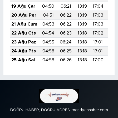
19 Ağu Çar
04:50
06:21
13:19
17:04
20:
20 Ağu Per
04:51
06:22
13:19
17:03
20:
21 Ağu Cum
04:53
06:22
13:19
17:03
20:
22 Ağu Cts
04:54
06:23
13:18
17:02
20:
23 Ağu Paz
04:55
06:24
13:18
17:01
20:
24 Ağu Pts
04:56
06:25
13:18
17:01
20:
25 Ağu Sal
04:58
06:26
13:18
17:00
19:
DOĞRU HABER, DOĞRU ADRES: meridyenhaber.com