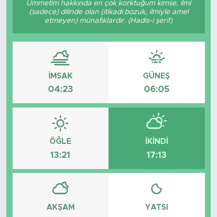
Ümmetim hakkında en çok korktuğum kimse, ilmi
(sadece) dilinde olan (itikadı bozuk, ilmiyle amel
BİLİM-TEKNOLOJİ
etmeyen) münafıklardır. (Hadis-i şerif)
RÖPÖRTAJ
ANALİZ
İMSAK
GÜNEŞ
04:23
06:05
NOSTALJİ
KULİS
YAZARLAR
ÖĞLE
İKINDI
13:21
17:13
DİNİ
POLİTİKA
AKŞAM
YATSI
EKONOMİ