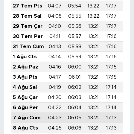
MEDYA KÖŞESİ
27 Tem Pts
04:07
05:54
13:22
17:17
20:
28 Tem Sal
04:08
05:55
13:22
17:17
20:
FOTO GALERİ
29 Tem Çar
04:10
05:56
13:21
17:17
20:
VİDEOLAR
30 Tem Per
04:11
05:57
13:21
17:16
20:
31 Tem Cum
04:13
05:58
13:21
17:16
20:
ALINTI YAZARLAR
1 Ağu Cts
04:14
05:59
13:21
17:16
20:
SOSYAL MEDYA
2 Ağu Paz
04:16
06:00
13:21
17:15
20:
3 Ağu Pts
04:17
06:01
13:21
17:15
20:
4 Ağu Sal
04:19
06:02
13:21
17:14
20:
5 Ağu Çar
04:20
06:03
13:21
17:14
20:
6 Ağu Per
04:22
06:04
13:21
17:14
20:
7 Ağu Cum
04:23
06:05
13:21
17:13
20:
8 Ağu Cts
04:25
06:06
13:21
17:13
20: