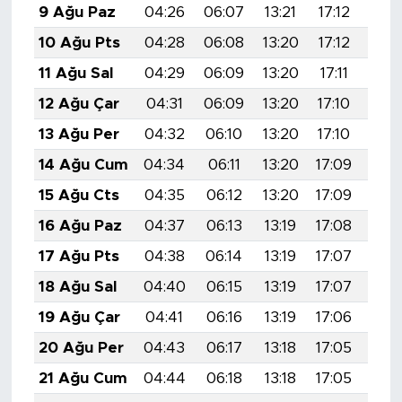
9 Ağu Paz
04:26
06:07
13:21
17:12
20:
10 Ağu Pts
04:28
06:08
13:20
17:12
20:
11 Ağu Sal
04:29
06:09
13:20
17:11
20:
12 Ağu Çar
04:31
06:09
13:20
17:10
20:
13 Ağu Per
04:32
06:10
13:20
17:10
20:
14 Ağu Cum
04:34
06:11
13:20
17:09
20:
15 Ağu Cts
04:35
06:12
13:20
17:09
20:
16 Ağu Paz
04:37
06:13
13:19
17:08
20:
17 Ağu Pts
04:38
06:14
13:19
17:07
20:
18 Ağu Sal
04:40
06:15
13:19
17:07
20:
19 Ağu Çar
04:41
06:16
13:19
17:06
20:
20 Ağu Per
04:43
06:17
13:18
17:05
20:
21 Ağu Cum
04:44
06:18
13:18
17:05
20: