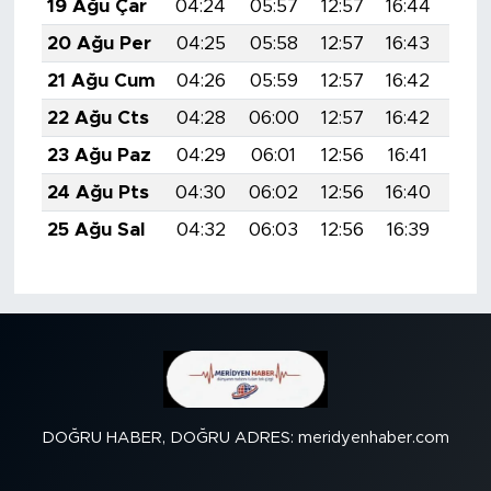
19 Ağu Çar
04:24
05:57
12:57
16:44
19:
20 Ağu Per
04:25
05:58
12:57
16:43
19:
21 Ağu Cum
04:26
05:59
12:57
16:42
19:
22 Ağu Cts
04:28
06:00
12:57
16:42
19:
23 Ağu Paz
04:29
06:01
12:56
16:41
19:
24 Ağu Pts
04:30
06:02
12:56
16:40
19:
25 Ağu Sal
04:32
06:03
12:56
16:39
19:
DOĞRU HABER, DOĞRU ADRES: meridyenhaber.com