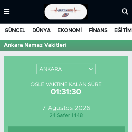
KATEGORİZE EDİLMEMİŞ
Nöbetçi Eczaneler
GÜNCEL
DÜNYA
EKONOMİ
FİNANS
EĞİTİM
EĞİTİM
Hava Durumu
Ankara Namaz Vakitleri
MANŞET
İstanbul Namaz Vakitleri
MEDYA
Trafik Durumu
ANKARA
FİNANS
Süper Lig Puan Durumu ve Fikstür
ÖĞLE VAKTINE KALAN SÜRE
01:31:30
DÜNYA
Tüm Manşetler
7 Ağustos 2026
GÜNCEL
Son Dakika Haberleri
24 Safer 1448
KARİKATÜR
Haber Arşivi