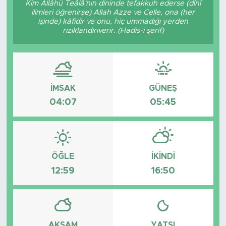
Kim Allâhü Teâlâ'nın dininde tefakkuh ederse (dînî
ilimleri öğrenirse) Allah Azze ve Celle, ona (her
BİLİM-TEKNOLOJİ
işinde) kâfidir ve onu, hiç ummadığı yerden
rızıklandırıverir. (Hadis-i şerif)
RÖPÖRTAJ
ANALİZ
İMSAK
GÜNEŞ
NOSTALJİ
04:07
05:45
KULİS
YAZARLAR
ÖĞLE
İKINDI
12:59
16:50
DİNİ
POLİTİKA
EKONOMİ
AKŞAM
YATSI