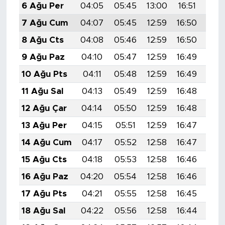
6 Ağu Per
04:05
05:45
13:00
16:51
20:
7 Ağu Cum
04:07
05:45
12:59
16:50
20:
8 Ağu Cts
04:08
05:46
12:59
16:50
20:
9 Ağu Paz
04:10
05:47
12:59
16:49
20:
10 Ağu Pts
04:11
05:48
12:59
16:49
20:
11 Ağu Sal
04:13
05:49
12:59
16:48
19:
12 Ağu Çar
04:14
05:50
12:59
16:48
19:
13 Ağu Per
04:15
05:51
12:59
16:47
19:
14 Ağu Cum
04:17
05:52
12:58
16:47
19:
15 Ağu Cts
04:18
05:53
12:58
16:46
19:
16 Ağu Paz
04:20
05:54
12:58
16:46
19:
17 Ağu Pts
04:21
05:55
12:58
16:45
19:
18 Ağu Sal
04:22
05:56
12:58
16:44
19: