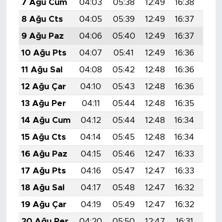
7 Ağu Cum
04:03
05:38
12:49
16:38
19:
8 Ağu Cts
04:05
05:39
12:49
16:37
19:
9 Ağu Paz
04:06
05:40
12:49
16:37
19:
10 Ağu Pts
04:07
05:41
12:49
16:36
19:
11 Ağu Sal
04:08
05:42
12:48
16:36
19:
12 Ağu Çar
04:10
05:43
12:48
16:36
19:
13 Ağu Per
04:11
05:44
12:48
16:35
19:
14 Ağu Cum
04:12
05:44
12:48
16:34
19:
15 Ağu Cts
04:14
05:45
12:48
16:34
19:
16 Ağu Paz
04:15
05:46
12:47
16:33
19:
17 Ağu Pts
04:16
05:47
12:47
16:33
19:
18 Ağu Sal
04:17
05:48
12:47
16:32
19:
19 Ağu Çar
04:19
05:49
12:47
16:32
19:
20 Ağu Per
04:20
05:50
12:47
16:31
19: