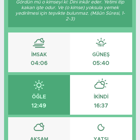
Gördün mü o kimseyi ki: Dini inkâr eder. Yetimi itip
kakan işte odur. Ve (o kimse) yoksula yemek
BİLİM-TEKNOLOJİ
yedirilmesi için teşvikte bulunmaz. (Mâûn Sûresi, 1-
2-3)
RÖPÖRTAJ
ANALİZ
İMSAK
GÜNEŞ
NOSTALJİ
04:06
05:40
KULİS
YAZARLAR
ÖĞLE
İKINDI
12:49
16:37
DİNİ
POLİTİKA
EKONOMİ
AKŞAM
YATSI