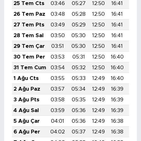
MEDYA KÖŞESİ
25 Tem Cts
03:46
05:27
12:50
16:41
20:
26 Tem Paz
03:48
05:28
12:50
16:41
20:
FOTO GALERİ
27 Tem Pts
03:49
05:29
12:50
16:41
20:
VİDEOLAR
28 Tem Sal
03:50
05:30
12:50
16:41
20:
29 Tem Çar
03:51
05:30
12:50
16:41
19:
ALINTI YAZARLAR
30 Tem Per
03:53
05:31
12:50
16:40
19:
SOSYAL MEDYA
31 Tem Cum
03:54
05:32
12:50
16:40
19:
1 Ağu Cts
03:55
05:33
12:49
16:40
19:
2 Ağu Paz
03:57
05:34
12:49
16:39
19:
3 Ağu Pts
03:58
05:35
12:49
16:39
19:
4 Ağu Sal
03:59
05:36
12:49
16:39
19:
5 Ağu Çar
04:01
05:36
12:49
16:38
19:
6 Ağu Per
04:02
05:37
12:49
16:38
19: