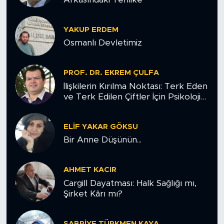
SPOR
YAKUP ERDEM
Osmanlı Devletimiz
KÜLTÜR SANAT
PROF. DR. EKREM ÇULFA
YAŞAM
İlişkilerin Kırılma Noktası: Terk Eden
ve Terk Edilen Çiftler İçin Psikolojik
TARİHTEN GÜNÜMÜZE
Yol Haritası
TARİH
ELIF YAKAR GÖKSU
Bir Anne Düşünün...
KADIN
AHMET KACIR
SAĞLIK
Cargill Dayatması: Halk Sağlığı mı,
Şirket Kârı mı?
SİYASET
SABRIYE TÜRKMEN KAYA