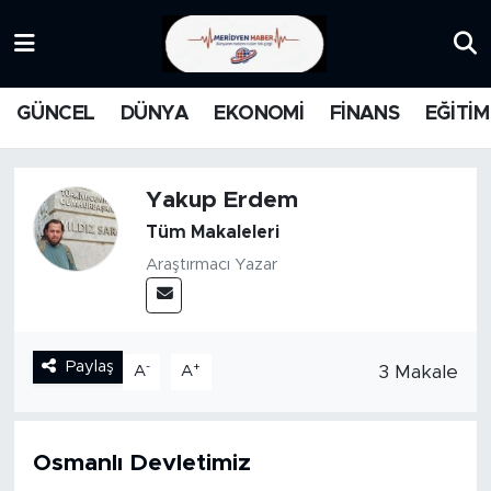
KATEGORİZE EDİLMEMİŞ
Nöbetçi Eczaneler
GÜNCEL
DÜNYA
EKONOMİ
FİNANS
EĞİTİM
EĞİTİM
Hava Durumu
MANŞET
İstanbul Namaz Vakitleri
Yakup Erdem
Tüm Makaleleri
MEDYA
Trafik Durumu
Araştırmacı Yazar
FİNANS
Süper Lig Puan Durumu ve Fikstür
DÜNYA
Tüm Manşetler
Paylaş
-
+
3 Makale
A
A
GÜNCEL
Son Dakika Haberleri
Osmanlı Devletimiz
KARİKATÜR
Haber Arşivi