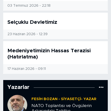
03 Temmuz 2026 - 22:18
BİLİM-TEKNOLOJİ
RÖPÖRTAJ
Selçuklu Devletimiz
ANALİZ
23 Haziran 2026 - 12:39
NOSTALJİ
Medeniyetimizin Hassas Terazisi
(Hatırlatma)
KULİS
17 Haziran 2026 - 09:11
YAZARLAR
DİNİ
Yazarlar
POLİTİKA
FESIH BOZAN - SIYASETÇI- YAZAR
NATO Toplantısı ve Övgülerin
EKONOMİ
Arkasındaki Tehlike