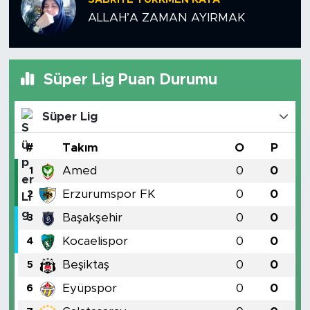
MEDYA KÖŞESİ
ALLAH’A ZAMAN AYIRMAK
FOTO GALERİ
VİDEOLAR
Süper Lig Puan Durumu
ALINTI YAZARLAR
Süper Lig
SOSYAL MEDYA
#
Takım
O
P
Amed
0
0
1
Erzurumspor FK
0
0
2
Başakşehir
0
0
3
Kocaelispor
0
0
4
Beşiktaş
0
0
5
Eyüpspor
0
0
6