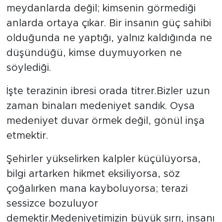
meydanlarda değil; kimsenin görmediği
anlarda ortaya çıkar. Bir insanın güç sahibi
SPOR
olduğunda ne yaptığı, yalnız kaldığında ne
KÜLTÜR SANAT
düşündüğü, kimse duymuyorken ne
söylediği.
YAŞAM
İşte terazinin ibresi orada titrer.Bizler uzun
TARİHTEN GÜNÜMÜZE
zaman binaları medeniyet sandık. Oysa
medeniyet duvar örmek değil, gönül inşa
TARİH
etmektir.
KADIN
Şehirler yükselirken kalpler küçülüyorsa,
bilgi artarken hikmet eksiliyorsa, söz
SAĞLIK
çoğalırken mana kayboluyorsa; terazi
SİYASET
sessizce bozuluyor
demektir.Medeniyetimizin büyük sırrı, insanı