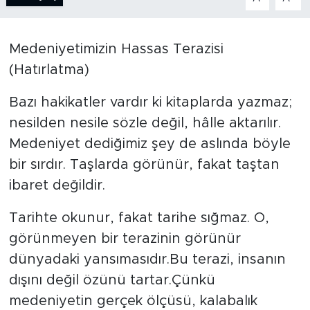
BİLİM-TEKNOLOJİ
Medeniyetimizin Hassas Terazisi
RÖPÖRTAJ
(Hatırlatma)
ANALİZ
Bazı hakikatler vardır ki kitaplarda yazmaz;
nesilden nesile sözle değil, hâlle aktarılır.
NOSTALJİ
Medeniyet dediğimiz şey de aslında böyle
bir sırdır. Taşlarda görünür, fakat taştan
KULİS
ibaret değildir.
YAZARLAR
Tarihte okunur, fakat tarihe sığmaz. O,
DİNİ
görünmeyen bir terazinin görünür
dünyadaki yansımasıdır.Bu terazi, insanın
POLİTİKA
dışını değil özünü tartar.Çünkü
medeniyetin gerçek ölçüsü, kalabalık
EKONOMİ