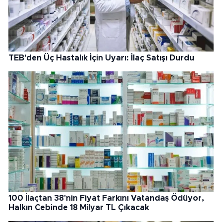
TEB'den Üç Hastalık İçin Uyarı: İlaç Satışı Durdu
100 İlaçtan 38'nin Fiyat Farkını Vatandaş Ödüyor,
Halkın Cebinde 18 Milyar TL Çıkacak