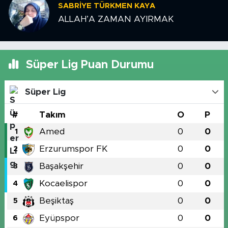
SABRIYE TÜRKMEN KAYA
ALLAH’A ZAMAN AYIRMAK
Süper Lig Puan Durumu
Süper Lig
#
Takım
O
P
Amed
0
0
1
Erzurumspor FK
0
0
2
Başakşehir
0
0
3
Kocaelispor
0
0
4
Beşiktaş
0
0
5
Eyüpspor
0
0
6