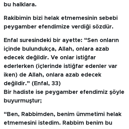
bu halklara.
SPOR
Rakibimin bizi helak etmemesinin sebebi
peygamber efendimize verdiği sözdür.
KÜLTÜR SANAT
Enfal suresindeki bir ayette: “Sen onların
YAŞAM
içinde bulundukça, Allah, onlara azab
edecek değildir. Ve onlar istiğfar
TARİHTEN GÜNÜMÜZE
ederlerken (içlerinde istiğfar edenler var
TARİH
iken) de Allah, onlara azab edecek
değildir.” (Enfal, 33)
KADIN
Bir hadiste ise peygamber efendimiz şöyle
buyurmuştur;
SAĞLIK
“Ben, Rabbimden, benim ümmetimi helak
SİYASET
etmemesini istedim. Rabbim benim bu