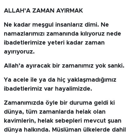
ALLAH’A ZAMAN AYIRMAK
BİLİM-TEKNOLOJİ
Ne kadar meşgul insanlarız dimi. Ne
RÖPÖRTAJ
namazlarımızı zamanında kılıyoruz nede
ANALİZ
ibadetlerimize yeteri kadar zaman
ayırıyoruz.
NOSTALJİ
Allah’a ayıracak bir zamanımız yok sanki.
KULİS
Ya acele ile ya da hiç yaklaşmadığımız
YAZARLAR
ibadetlerimiz var hayalimizde.
DİNİ
Zamanımızda öyle bir duruma geldi ki
dünya, tüm zamanlarda helak olan
POLİTİKA
kavimlerin, helak sebepleri mevcut şuan
dünya halkında. Müslüman ülkelerde dahil
EKONOMİ