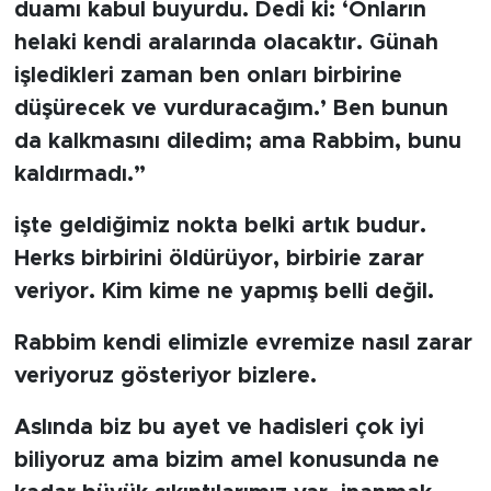
MEDYA KÖŞESİ
duamı kabul buyurdu. Dedi ki: ‘Onların
helaki kendi aralarında olacaktır. Günah
FOTO GALERİ
işledikleri zaman ben onları birbirine
düşürecek ve vurduracağım.’ Ben bunun
VİDEOLAR
da kalkmasını diledim; ama Rabbim, bunu
kaldırmadı.”
ALINTI YAZARLAR
işte geldiğimiz nokta belki artık budur.
SOSYAL MEDYA
Herks birbirini öldürüyor, birbirie zarar
veriyor. Kim kime ne yapmış belli değil.
Rabbim kendi elimizle evremize nasıl zarar
veriyoruz gösteriyor bizlere.
Aslında biz bu ayet ve hadisleri çok iyi
biliyoruz ama bizim amel konusunda ne