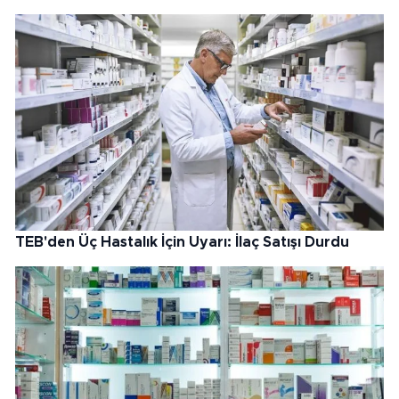
TEB'den Üç Hastalık İçin Uyarı: İlaç Satışı Durdu