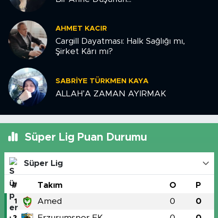
AHMET KACIR
Cargill Dayatması: Halk Sağlığı mı,
Şirket Kârı mı?
SABRIYE TÜRKMEN KAYA
ALLAH’A ZAMAN AYIRMAK
Süper Lig Puan Durumu
Süper Lig
#
Takım
O
P
Amed
0
0
1
Erzurumspor FK
0
0
2