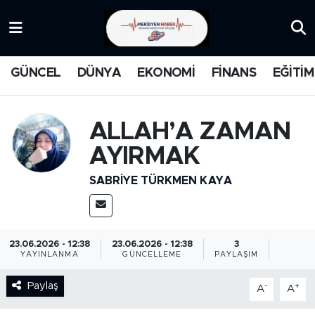
KATEGORİZE EDİLMEMİŞ
Nöbetçi Eczaneler
GÜNCEL
DÜNYA
EKONOMİ
FİNANS
EĞİTİM
EĞİTİM
Hava Durumu
MANŞET
İstanbul Namaz Vakitleri
ALLAH’A ZAMAN
AYIRMAK
MEDYA
Trafik Durumu
SABRIYE TÜRKMEN KAYA
FİNANS
Süper Lig Puan Durumu ve Fikstür
DÜNYA
Tüm Manşetler
23.06.2026 - 12:38
23.06.2026 - 12:38
3
YAYINLANMA
GÜNCELLEME
PAYLAŞIM
GÜNCEL
Son Dakika Haberleri
Paylaş
-
+
A
A
KARİKATÜR
Haber Arşivi