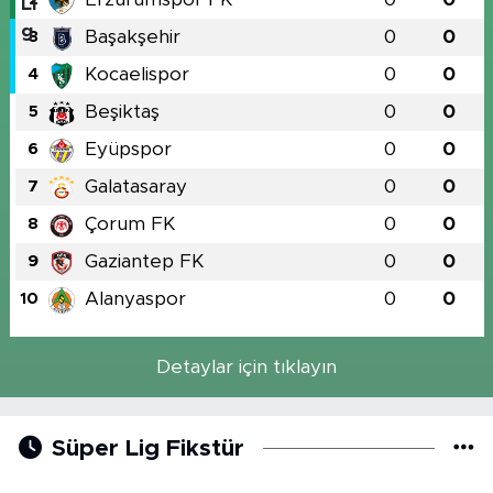
Başakşehir
0
0
3
Kocaelispor
0
0
4
Beşiktaş
0
0
5
Eyüpspor
0
0
6
Galatasaray
0
0
7
Çorum FK
0
0
8
Gaziantep FK
0
0
9
Alanyaspor
0
0
10
Detaylar için tıklayın
Süper Lig Fikstür