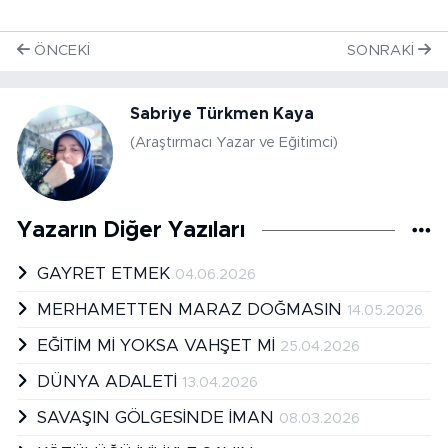
ÖNCEKI
SONRAKI
Sabriye Türkmen Kaya
(Araştırmacı Yazar ve Eğitimci)
Yazarın Diğer Yazıları
GAYRET ETMEK
04.06.2026
MERHAMETTEN MARAZ DOĞMASIN
14.05.2026
EĞİTİM Mİ YOKSA VAHŞET Mİ
25.04.2026
DÜNYA ADALETİ
13.04.2026
SAVAŞIN GÖLGESİNDE İMAN
08.03.2026