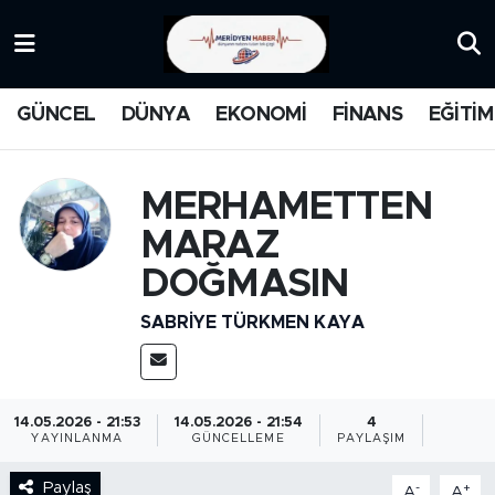
KATEGORİZE EDİLMEMİŞ
Nöbetçi Eczaneler
GÜNCEL
DÜNYA
EKONOMİ
FİNANS
EĞİTİM
EĞİTİM
Hava Durumu
MANŞET
İstanbul Namaz Vakitleri
MERHAMETTEN
MARAZ
MEDYA
Trafik Durumu
DOĞMASIN
FİNANS
Süper Lig Puan Durumu ve Fikstür
SABRIYE TÜRKMEN KAYA
DÜNYA
Tüm Manşetler
GÜNCEL
Son Dakika Haberleri
14.05.2026 - 21:53
14.05.2026 - 21:54
4
YAYINLANMA
GÜNCELLEME
PAYLAŞIM
KARİKATÜR
Haber Arşivi
Paylaş
-
+
A
A