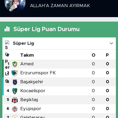
ALLAH’A ZAMAN AYIRMAK
Süper Lig Puan Durumu
Süper Lig
#
Takım
O
P
Amed
0
0
1
Erzurumspor FK
0
0
2
Başakşehir
0
0
3
Kocaelispor
0
0
4
Beşiktaş
0
0
5
Eyüpspor
0
0
6
Galatasaray
0
0
7