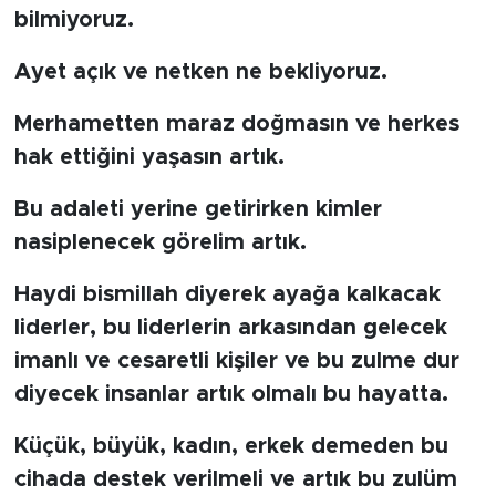
MEDYA KÖŞESİ
bilmiyoruz.
FOTO GALERİ
Ayet açık ve netken ne bekliyoruz.
VİDEOLAR
Merhametten maraz doğmasın ve herkes
hak ettiğini yaşasın artık.
ALINTI YAZARLAR
Bu adaleti yerine getirirken kimler
SOSYAL MEDYA
nasiplenecek görelim artık.
Haydi bismillah diyerek ayağa kalkacak
liderler, bu liderlerin arkasından gelecek
imanlı ve cesaretli kişiler ve bu zulme dur
diyecek insanlar artık olmalı bu hayatta.
Küçük, büyük, kadın, erkek demeden bu
cihada destek verilmeli ve artık bu zulüm