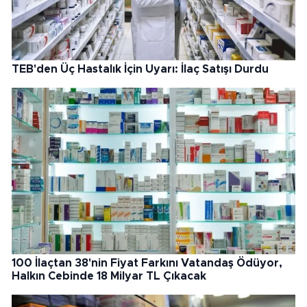
TEB'den Üç Hastalık İçin Uyarı: İlaç Satışı Durdu
100 İlaçtan 38'nin Fiyat Farkını Vatandaş Ödüyor,
Halkın Cebinde 18 Milyar TL Çıkacak