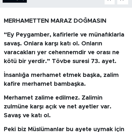
BİLİM-TEKNOLOJİ
MERHAMETTEN MARAZ DOĞMASIN
RÖPÖRTAJ
“Ey Peygamber, kafirlerle ve münafıklarla
ANALİZ
savaş. Onlara karşı katı ol. Onların
varacakları yer cehennemdir ve orası ne
NOSTALJİ
kötü bir yerdir.” Tövbe suresi 73. ayet.
KULİS
İnsanlığa merhamet etmek başka, zalim
kafire merhamet bambaşka.
YAZARLAR
Merhamet zalime edilmez. Zalimin
DİNİ
zulmüne karşı açık ve net ayetler var.
Savaş ve katı ol.
POLİTİKA
Peki biz Müslümanlar bu ayete uymak için
EKONOMİ