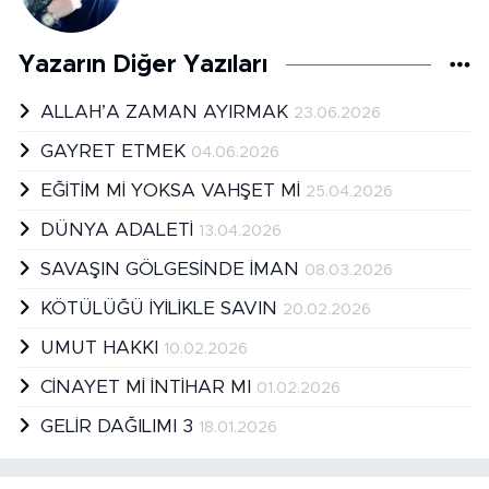
Yazarın Diğer Yazıları
ALLAH’A ZAMAN AYIRMAK
23.06.2026
GAYRET ETMEK
04.06.2026
EĞİTİM Mİ YOKSA VAHŞET Mİ
25.04.2026
DÜNYA ADALETİ
13.04.2026
SAVAŞIN GÖLGESİNDE İMAN
08.03.2026
KÖTÜLÜĞÜ İYİLİKLE SAVIN
20.02.2026
UMUT HAKKI
10.02.2026
CİNAYET Mİ İNTİHAR MI
01.02.2026
GELİR DAĞILIMI 3
18.01.2026