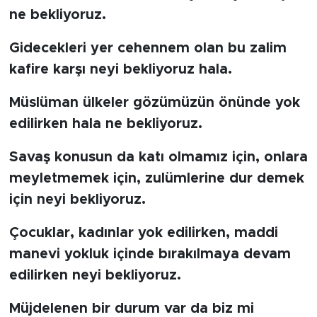
ne bekliyoruz.
SPOR
Gidecekleri yer cehennem olan bu zalim
kafire karşı neyi bekliyoruz hala.
KÜLTÜR SANAT
Müslüman ülkeler gözümüzün önünde yok
YAŞAM
edilirken hala ne bekliyoruz.
TARİHTEN GÜNÜMÜZE
Savaş konusun da katı olmamız için, onlara
TARİH
meyletmemek için, zulümlerine dur demek
için neyi bekliyoruz.
KADIN
Çocuklar, kadınlar yok edilirken, maddi
SAĞLIK
manevi yokluk içinde bırakılmaya devam
edilirken neyi bekliyoruz.
SİYASET
Müjdelenen bir durum var da biz mi