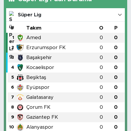
Süper Lig
#
Takım
O
P
Amed
0
0
1
Erzurumspor FK
0
0
2
Başakşehir
0
0
3
Kocaelispor
0
0
4
Beşiktaş
0
0
5
Eyüpspor
0
0
6
Galatasaray
0
0
7
Çorum FK
0
0
8
Gaziantep FK
0
0
9
Alanyaspor
0
0
10