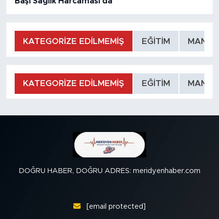
Başı Sağlık Harcaması da
KATEGORİZE EDİLMEMİŞ
EĞİTİM
MANŞE
KATEGORİZE EDİLMEMİŞ
EĞİTİM
MANŞE
DOĞRU HABER, DOĞRU ADRES: meridyenhaber.com
[email protected]