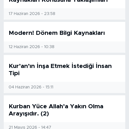
BİLİM-TEKNOLOJİ
17 Haziran 2026 - 23:58
RÖPÖRTAJ
Modern! Dönem Bilgi Kaynakları
ANALİZ
12 Haziran 2026 - 10:38
NOSTALJİ
Kur’an’ın İnşa Etmek İstediği İnsan
KULİS
Tipi
YAZARLAR
04 Haziran 2026 - 15:11
DİNİ
Kurban Yüce Allah’a Yakın Olma
Arayışıdır. (2)
POLİTİKA
EKONOMİ
21 Mayıs 2026 - 14:47