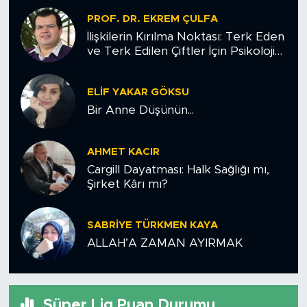
PROF. DR. EKREM ÇULFA
İlişkilerin Kırılma Noktası: Terk Eden
ve Terk Edilen Çiftler İçin Psikolojik
Yol Haritası
ELIF YAKAR GÖKSU
Bir Anne Düşünün...
AHMET KACIR
Cargill Dayatması: Halk Sağlığı mı,
Şirket Kârı mı?
SABRIYE TÜRKMEN KAYA
ALLAH’A ZAMAN AYIRMAK
Süper Lig Puan Durumu