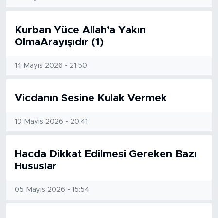
SPOR
Kurban Yüce Allah’a Yakın
OlmaArayışıdır (1)
KÜLTÜR SANAT
14 Mayıs 2026 - 21:50
YAŞAM
Vicdanın Sesine Kulak Vermek
TARİHTEN GÜNÜMÜZE
TARİH
10 Mayıs 2026 - 20:41
KADIN
Hacda Dikkat Edilmesi Gereken Bazı
Hususlar
SAĞLIK
05 Mayıs 2026 - 15:54
SİYASET