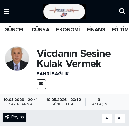
KATEGORİZE EDİLMEMİŞ
Nöbetçi Eczaneler
GÜNCEL
DÜNYA
EKONOMİ
FİNANS
EĞİTİM
EĞİTİM
Hava Durumu
MANŞET
İstanbul Namaz Vakitleri
Vicdanın Sesine
Kulak Vermek
MEDYA
Trafik Durumu
FAHRI SAĞLIK
FİNANS
Süper Lig Puan Durumu ve Fikstür
DÜNYA
Tüm Manşetler
10.05.2026 - 20:41
10.05.2026 - 20:42
3
YAYINLANMA
GÜNCELLEME
PAYLAŞIM
GÜNCEL
Son Dakika Haberleri
Paylaş
-
+
A
A
KARİKATÜR
Haber Arşivi