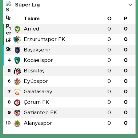
Süper Lig
#
Takım
O
P
Amed
0
0
1
Erzurumspor FK
0
0
2
Başakşehir
0
0
3
Kocaelispor
0
0
4
Beşiktaş
0
0
5
Eyüpspor
0
0
6
Galatasaray
0
0
7
Çorum FK
0
0
8
Gaziantep FK
0
0
9
Alanyaspor
0
0
10