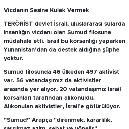
Vicdanın Sesine Kulak Vermek
BİLİM-TEKNOLOJİ
TERÖRİST devlet İsrail, uluslararası sularda
RÖPÖRTAJ
insanlığın vicdanı olan Sumud filosuna
ANALİZ
müdahale etti. İsrail bu korsanlığı yaparken
Yunanistan’dan da destek aldığına şüphe
NOSTALJİ
yoktur.
KULİS
Sumud filosunda 46 ülkeden 497 aktivist
var. 56 vatandaşımız da aktivistler
YAZARLAR
arasında yer alıyor. 20 vatandaşımız İsrail
korsanları tarafından alıkonuldu.
DİNİ
Alıkonulan aktivistler, İsrail’e götürülüyor.
POLİTİKA
“Sumud” Arapça "direnmek, kararlılık,
EKONOMİ
sarsılmaz azim, sebat ve yöneliş"