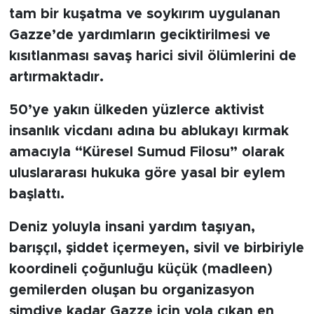
MEDYA KÖŞESİ
tam bir kuşatma ve soykırım uygulanan
Gazze’de yardımların geciktirilmesi ve
FOTO GALERİ
kısıtlanması savaş harici sivil ölümlerini de
VİDEOLAR
artırmaktadır.
50’ye yakın ülkeden yüzlerce aktivist
ALINTI YAZARLAR
insanlık vicdanı adına bu ablukayı kırmak
SOSYAL MEDYA
amacıyla “Küresel Sumud Filosu” olarak
uluslararası hukuka göre yasal bir eylem
başlattı.
Deniz yoluyla insani yardım taşıyan,
barışçıl, şiddet içermeyen, sivil ve birbiriyle
koordineli çoğunluğu küçük (madleen)
gemilerden oluşan bu organizasyon
şimdiye kadar Gazze için yola çıkan en