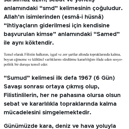
anlamındaki “smd” kelimesinin çoğuludur.
SPOR
Allah’ın isimlerinden (esmâ-i hüsnâ)
“ihtiyaçların giderilmesi için kendisine
KÜLTÜR SANAT
başvurulan kimse” anlamındaki “Samed”
ile aynı köktendir.
YAŞAM
TARİHTEN GÜNÜMÜZE
TARİH
“Sumud” kelimesi ilk defa 1967 (6 Gün)
Savaşı sonrası ortaya çıkmış olup,
KADIN
Filistinlilerin, her ne pahasına olursa olsun
SAĞLIK
sebat ve kararlılıkla topraklarında kalma
mücadelesini simgelemektedir.
SİYASET
Günümüzde kara, deniz ve hava yoluyla