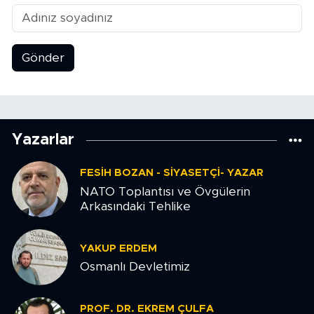
Gönder
Yazarlar
FESIH BOZAN - SIYASETÇI- YAZAR
NATO Toplantısı ve Övgülerin
Arkasındaki Tehlike
YAKUP ERDEM
Osmanlı Devletimiz
PROF. DR. EKREM ÇULFA