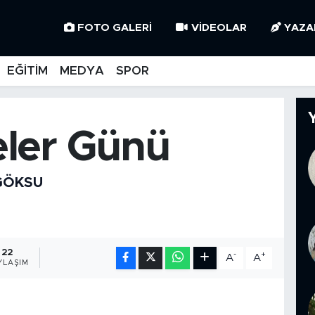
FOTO GALERI
VIDEOLAR
YAZA
EĞİTİM
MEDYA
SPOR
ler Günü
 GÖKSU
22
-
+
A
A
YLAŞIM