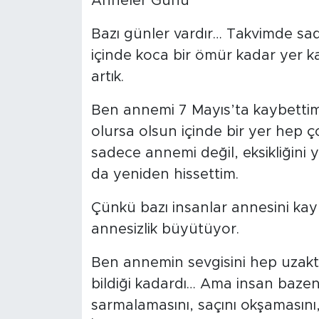
Anneler Günü
BİLİM-TEKNOLOJİ
Bazı günler vardır… Takvimde sad
içinde koca bir ömür kadar yer k
RÖPÖRTAJ
artık.
ANALİZ
Ben annemi 7 Mayıs’ta kaybettim
olursa olsun içinde bir yer hep
NOSTALJİ
sadece annemi değil, eksikliğini 
KULİS
da yeniden hissettim.
Çünkü bazı insanlar annesini ka
YAZARLAR
annesizlik büyütüyor.
DİNİ
Ben annemin sevgisini hep uzaktan
POLİTİKA
bildiği kadardı… Ama insan bazen 
sarmalamasını, saçını okşamasını
EKONOMİ