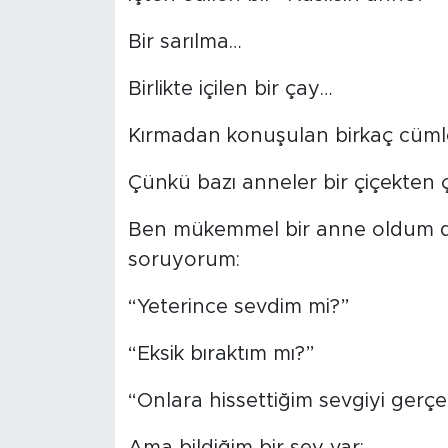
MEDYA KÖŞESİ
Bir sarılma…
FOTO GALERİ
Birlikte içilen bir çay…
VİDEOLAR
Kırmadan konuşulan birkaç cüm
ALINTI YAZARLAR
Çünkü bazı anneler bir çiçekten ç
SOSYAL MEDYA
Ben mükemmel bir anne oldum d
soruyorum:
“Yeterince sevdim mi?”
“Eksik bıraktım mı?”
“Onlara hissettiğim sevgiyi gerç
Ama bildiğim bir şey var: