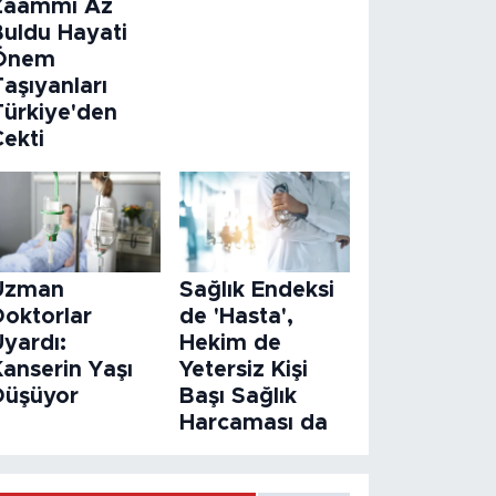
Zaammı Az
Buldu Hayati
Önem
aşıyanları
Türkiye'den
Çekti
Uzman
Sağlık Endeksi
Doktorlar
de 'Hasta',
Uyardı:
Hekim de
Kanserin Yaşı
Yetersiz Kişi
Düşüyor
Başı Sağlık
Harcaması da