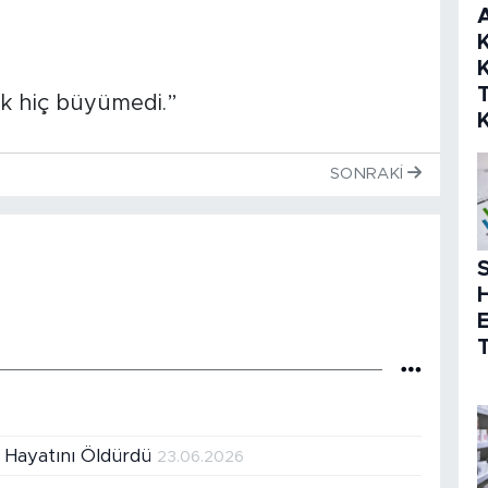
K
K
uk hiç büyümedi.”
SONRAKI
S
T
in Hayatını Öldürdü
23.06.2026