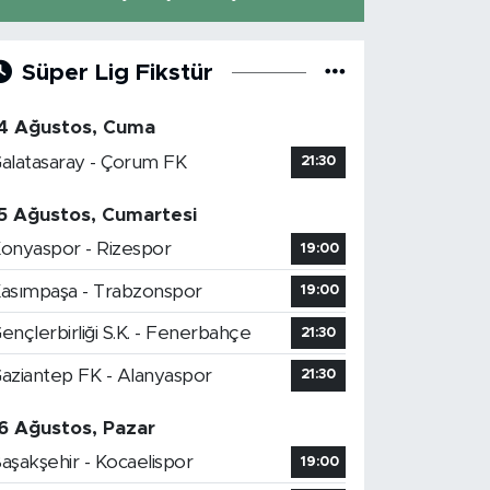
Süper Lig Fikstür
4 Ağustos, Cuma
alatasaray - Çorum FK
21:30
5 Ağustos, Cumartesi
onyaspor - Rizespor
19:00
asımpaşa - Trabzonspor
19:00
ençlerbirliği S.K. - Fenerbahçe
21:30
aziantep FK - Alanyaspor
21:30
6 Ağustos, Pazar
aşakşehir - Kocaelispor
19:00