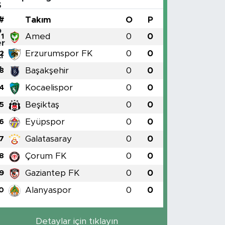
#
Takım
O
P
Amed
0
0
1
Erzurumspor FK
0
0
2
Başakşehir
0
0
3
Kocaelispor
0
0
4
Beşiktaş
0
0
5
Eyüpspor
0
0
6
Galatasaray
0
0
7
Çorum FK
0
0
8
Gaziantep FK
0
0
9
Alanyaspor
0
0
0
Detaylar için tıklayın