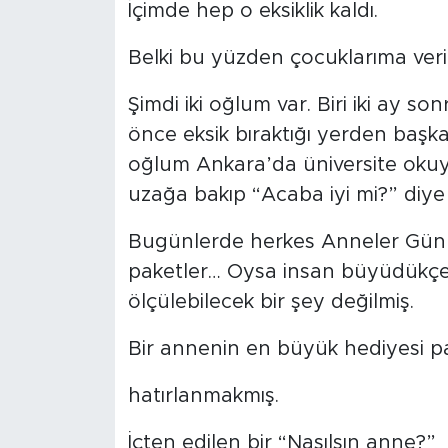
İçimde hep o eksiklik kaldı.
SPOR
Belki bu yüzden çocuklarıma veri
KÜLTÜR SANAT
Şimdi iki oğlum var. Biri iki ay s
önce eksik bıraktığı yerden başk
YAŞAM
oğlum Ankara’da üniversite okuy
uzağa bakıp “Acaba iyi mi?” diy
TARİHTEN GÜNÜMÜZE
Bugünlerde herkes Anneler Günü 
TARİH
paketler… Oysa insan büyüdükçe 
ölçülebilecek bir şey değilmiş.
KADIN
Bir annenin en büyük hediyesi pah
SAĞLIK
hatırlanmakmış.
SİYASET
İçten edilen bir “Nasılsın anne?”