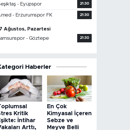
eşiktaş - Eyüpspor
21:30
med - Erzurumspor FK
21:30
7 Ağustos, Pazartesi
amsunspor - Göztepe
21:30
Kategori Haberler
Toplumsal
En Çok
tres Kritik
Kimyasal İçeren
şikte: İntihar
Sebze ve
akaları Arttı,
Meyve Belli