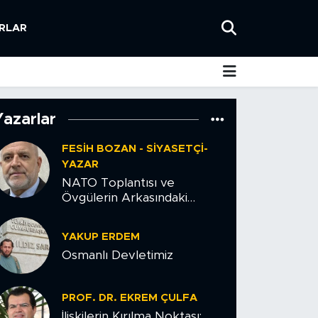
RLAR
Yazarlar
FESIH BOZAN - SIYASETÇI-
YAZAR
NATO Toplantısı ve
Övgülerin Arkasındaki
Tehlike
YAKUP ERDEM
Osmanlı Devletimiz
PROF. DR. EKREM ÇULFA
İlişkilerin Kırılma Noktası: