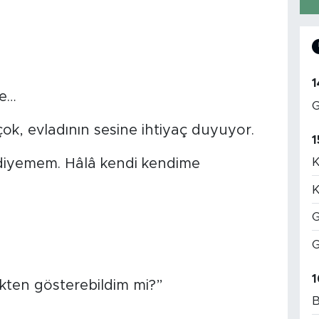
1
le…
G
ok, evladının sesine ihtiyaç duyuyor.
1
K
iyemem. Hâlâ kendi kendime
K
G
G
1
ekten gösterebildim mi?”
B