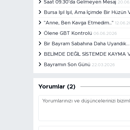
Saat 09.30’da Gelmeyen Mesaj
20.06
Bursa Işıl Işıl, Ama İçimde Bir Hüzün
"Anne, Ben Kavga Etmedim..."
12.06.
Ölene GBT Kontrolü
06.06.2026
Bir Bayram Sabahına Daha Uyandık
BELİMDE DEĞİL SİSTEMDE KAYMA 
Bayramın Son Günü
22.03.2026
Yorumlar (2)