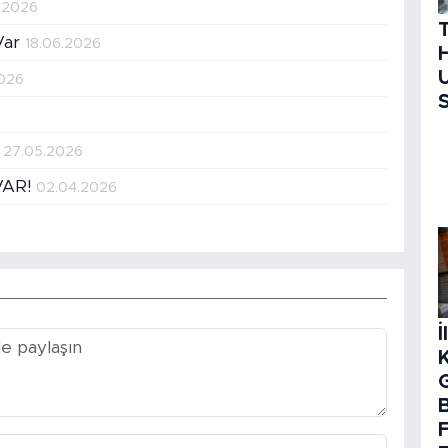
.2026
 Var
18.06.2026
H
U
2026
S
…
27.05.2026
VAR!
02.04.2026
İ
B