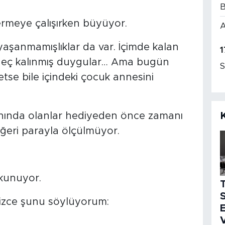
B
ermeye çalışırken büyüyor.
A
aşanmamışlıklar da var. İçimde kalan
1
 geç kalınmış duygular… Ama bugün
S
tse bile içindeki çocuk annesini
nında olanlar hediyeden önce zamanı
eğeri parayla ölçülmüyor.
okunuyor.
S
izce şunu söylüyorum:
E
V