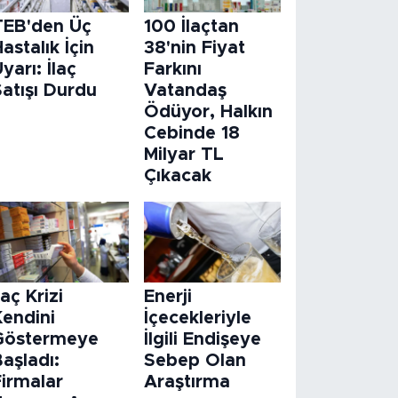
TEB'den Üç
100 İlaçtan
astalık İçin
38'nin Fiyat
yarı: İlaç
Farkını
atışı Durdu
Vatandaş
Ödüyor, Halkın
Cebinde 18
Milyar TL
Çıkacak
laç Krizi
Enerji
Kendini
İçecekleriyle
Göstermeye
İlgili Endişeye
aşladı:
Sebep Olan
Firmalar
Araştırma