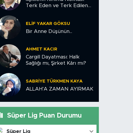
Terk Eden ve Terk Edilen
Çiftler İçin Psikolojik Yol
Haritası
ELIF YAKAR GÖKSU
Bir Anne Düşünün...
AHMET KACIR
Cargill Dayatması: Halk
Sağlığı mı, Şirket Kârı mı?
SABRIYE TÜRKMEN KAYA
ALLAH’A ZAMAN AYIRMAK
Süper Lig Puan Durumu
Süper Lig