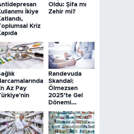
Antidepresan
Oldu: Şifa mı
ullanımı İkiye
Zehir mi?
atlandı,
Toplumsal Kriz
Kapıda
ağlık
Randevuda
Harcamalarında
Skandal:
En Az Pay
Ölmezsen
ürkiye'nin
2025’te Gel
Dönemi...