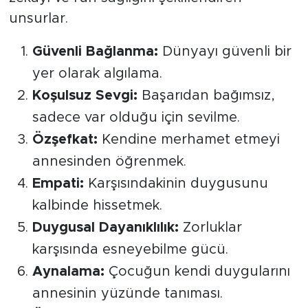
unsurlar.
SPOR
Güvenli Bağlanma:
Dünyayı güvenli bir
KÜLTÜR SANAT
yer olarak algılama.
Koşulsuz Sevgi:
Başarıdan bağımsız,
YAŞAM
sadece var olduğu için sevilme.
TARİHTEN GÜNÜMÜZE
Özşefkat:
Kendine merhamet etmeyi
annesinden öğrenmek.
TARİH
Empati:
Karşısındakinin duygusunu
kalbinde hissetmek.
KADIN
Duygusal Dayanıklılık:
Zorluklar
SAĞLIK
karşısında esneyebilme gücü.
Aynalama:
Çocuğun kendi duygularını
SİYASET
annesinin yüzünde tanıması.