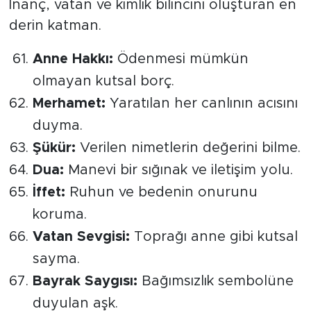
​İnanç, vatan ve kimlik bilincini oluşturan en
derin katman.
Anne Hakkı:
Ödenmesi mümkün
olmayan kutsal borç.
Merhamet:
Yaratılan her canlının acısını
duyma.
Şükür:
Verilen nimetlerin değerini bilme.
Dua:
Manevi bir sığınak ve iletişim yolu.
İffet:
Ruhun ve bedenin onurunu
koruma.
Vatan Sevgisi:
Toprağı anne gibi kutsal
sayma.
Bayrak Saygısı:
Bağımsızlık sembolüne
duyulan aşk.