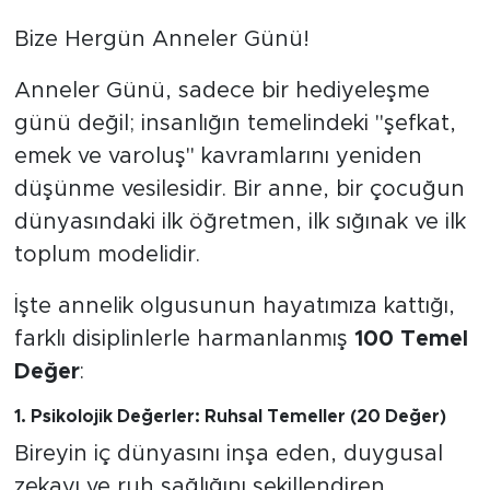
Bize Hergün Anneler Günü!
BİLİM-TEKNOLOJİ
Anneler Günü, sadece bir hediyeleşme
RÖPÖRTAJ
günü değil; insanlığın temelindeki "şefkat,
ANALİZ
emek ve varoluş" kavramlarını yeniden
düşünme vesilesidir. Bir anne, bir çocuğun
NOSTALJİ
dünyasındaki ilk öğretmen, ilk sığınak ve ilk
toplum modelidir.
KULİS
​İşte annelik olgusunun hayatımıza kattığı,
YAZARLAR
farklı disiplinlerle harmanlanmış
100 Temel
Değer
:
DİNİ
​1. Psikolojik Değerler: Ruhsal Temeller (20 Değer)
POLİTİKA
​Bireyin iç dünyasını inşa eden, duygusal
zekayı ve ruh sağlığını şekillendiren
EKONOMİ