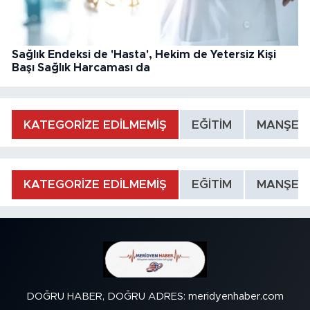
Sağlık Endeksi de 'Hasta', Hekim de Yetersiz Kişi
Başı Sağlık Harcaması da
KATEGORİZE EDİLMEMİŞ
EĞİTİM
MANŞET
KATEGORİZE EDİLMEMİŞ
EĞİTİM
MANŞET
DOĞRU HABER, DOĞRU ADRES: meridyenhaber.com