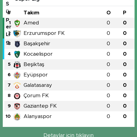
#
Takım
O
P
Amed
0
0
1
Erzurumspor FK
0
0
2
Başakşehir
0
0
3
Kocaelispor
0
0
4
Beşiktaş
0
0
5
Eyüpspor
0
0
6
Galatasaray
0
0
7
Çorum FK
0
0
8
Gaziantep FK
0
0
9
Alanyaspor
0
0
10
Detaylar için tıklayın