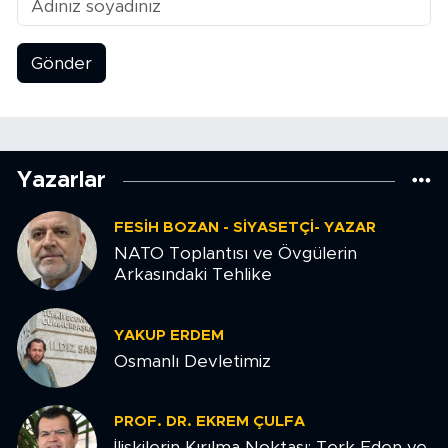
Gönder
Yazarlar
FESIH BOZAN - SIYASETÇI- YAZAR
NATO Toplantısı ve Övgülerin
Arkasındaki Tehlike
YAKUP ERDEM
Osmanlı Devletimiz
PROF. DR. EKREM ÇULFA
İlişkilerin Kırılma Noktası: Terk Eden ve