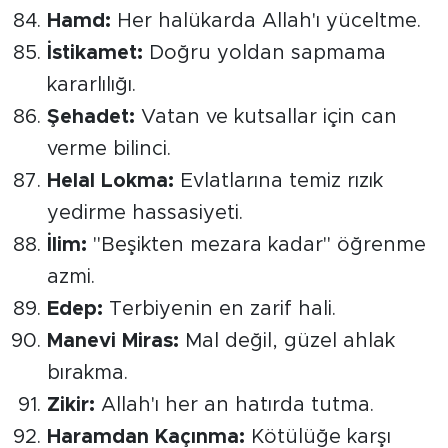
Hamd:
Her halükarda Allah'ı yüceltme.
İstikamet:
Doğru yoldan sapmama
kararlılığı.
Şehadet:
Vatan ve kutsallar için can
verme bilinci.
Helal Lokma:
Evlatlarına temiz rızık
yedirme hassasiyeti.
İlim:
"Beşikten mezara kadar" öğrenme
azmi.
Edep:
Terbiyenin en zarif hali.
Manevi Miras:
Mal değil, güzel ahlak
bırakma.
Zikir:
Allah'ı her an hatırda tutma.
Haramdan Kaçınma:
Kötülüğe karşı