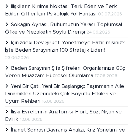
İlişkilerin Kırılma Noktası: Terk Eden ve Terk
Edilen Çiftler İçin Psikolojik Yol Haritası
03.07.2026
Sokağın Aynası, Ruhumuzun Yarası: Toplumsal
Öfke ve Nezaketin Soylu Direnişi
24.06.2026
İçinizdeki Dev Şirketi Yönetmeye Hazır mısınız?
İşte Beden Sarayınızın 100 Stratejik Lideri!
23.06.2026
Beden Sarayının Şifa Şifreleri: Organlarınıza Güç
Veren Muazzam Hücresel Olumlama
17.06.2026
Yeni Bir Çatı, Yeni Bir Başlangıç: Taşınmanın Aile
Dinamikleri Üzerindeki Çok Boyutlu Etkileri ve
Uyum Rehberi
16.06.2026
İlişki Evrelerinin Anatomisi: Flört, Söz, Nişan ve
Evlilik
12.06.2026
İhanet Sonrası Davranış Analizi, Kriz Yönetimi ve