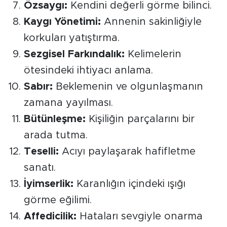
MEDYA KÖŞESİ
Özsaygı:
Kendini değerli görme bilinci.
Kaygı Yönetimi:
Annenin sakinliğiyle
FOTO GALERİ
korkuları yatıştırma.
Sezgisel Farkındalık:
Kelimelerin
VİDEOLAR
ötesindeki ihtiyacı anlama.
ALINTI YAZARLAR
Sabır:
Beklemenin ve olgunlaşmanın
zamana yayılması.
SOSYAL MEDYA
Bütünleşme:
Kişiliğin parçalarını bir
arada tutma.
Teselli:
Acıyı paylaşarak hafifletme
sanatı.
İyimserlik:
Karanlığın içindeki ışığı
görme eğilimi.
Affedicilik:
Hataları sevgiyle onarma