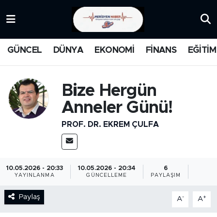
KATEGORİZE EDİLMEMİŞ
Nöbetçi Eczaneler
GÜNCEL
DÜNYA
EKONOMİ
FİNANS
EĞİTİM
EĞİTİM
Hava Durumu
MANŞET
İstanbul Namaz Vakitleri
Bize Hergün
Anneler Günü!
MEDYA
Trafik Durumu
PROF. DR. EKREM ÇULFA
FİNANS
Süper Lig Puan Durumu ve Fikstür
DÜNYA
Tüm Manşetler
10.05.2026 - 20:33
10.05.2026 - 20:34
6
YAYINLANMA
GÜNCELLEME
PAYLAŞIM
GÜNCEL
Son Dakika Haberleri
Paylaş
-
+
A
A
KARİKATÜR
Haber Arşivi