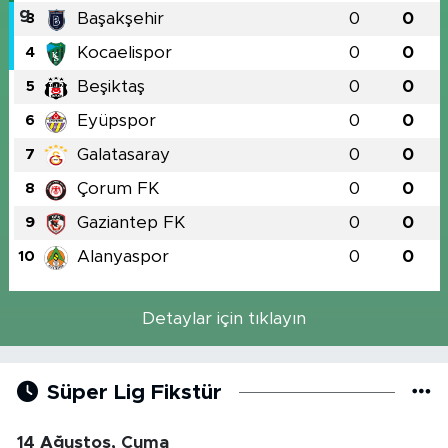
Başakşehir
0
0
3
Kocaelispor
0
0
4
Beşiktaş
0
0
5
Eyüpspor
0
0
6
Galatasaray
0
0
7
Çorum FK
0
0
8
Gaziantep FK
0
0
9
Alanyaspor
0
0
10
Detaylar için tıklayın
Süper Lig Fikstür
14 Ağustos, Cuma