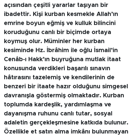
açısından çeşitli yararlar taşıyan bir
ibadettir. Kişi kurban kesmekle Allah’ın
SPOR
emrine boyun eğmiş ve kulluk bilincini
KÜLTÜR SANAT
koruduğunu canlı bir biçimde ortaya
koymuş olur. Müminler her kurban
YAŞAM
kesiminde Hz. İbrâhim ile oğlu İsmail’in
Cenâb-ı Hakk’ın buyruğuna mutlak itaat
TARİHTEN GÜNÜMÜZE
konusunda verdikleri başarılı sınavın
TARİH
hâtırasını tazelemiş ve kendilerinin de
benzeri bir itaate hazır olduğunu simgesel
KADIN
davranışla göstermiş olmaktadır. Kurban
toplumda kardeşlik, yardımlaşma ve
SAĞLIK
dayanışma ruhunu canlı tutar, sosyal
SİYASET
adaletin gerçekleşmesine katkıda bulunur.
Özellikle et satın alma imkânı bulunmayan