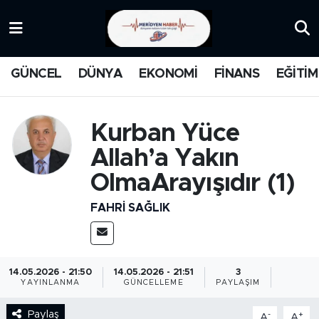
KATEGORİZE EDİLMEMİŞ
Nöbetçi Eczaneler
GÜNCEL
DÜNYA
EKONOMİ
FİNANS
EĞİTİM
EĞİTİM
Hava Durumu
MANŞET
İstanbul Namaz Vakitleri
Kurban Yüce
Allah’a Yakın
MEDYA
Trafik Durumu
OlmaArayışıdır (1)
FİNANS
Süper Lig Puan Durumu ve Fikstür
FAHRI SAĞLIK
DÜNYA
Tüm Manşetler
GÜNCEL
Son Dakika Haberleri
14.05.2026 - 21:50
14.05.2026 - 21:51
3
YAYINLANMA
GÜNCELLEME
PAYLAŞIM
KARİKATÜR
Haber Arşivi
Paylaş
-
+
A
A