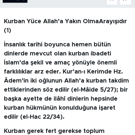
BİLİM-TEKNOLOJİ
Kurban Yüce Allah’a Yakın OlmaArayışıdır
RÖPÖRTAJ
(1)
ANALİZ
İnsanlık tarihi boyunca hemen bütün
dinlerde mevcut olan kurban ibadeti
NOSTALJİ
İslam’da şekil ve amaç yönüyle önemli
farklılıklar arz eder. Kur’an-ı Kerimde Hz.
KULİS
Âdem’in iki oğlunun Allah’a kurban takdim
YAZARLAR
ettiklerinden söz edilir (el-Mâide 5/27); bir
başka ayette de ilâhî dinlerin hepsinde
DİNİ
kurban hükmünün konulduğuna işaret
edilir (el-Hac 22/34).
POLİTİKA
Kurban gerek fert gerekse toplum
EKONOMİ