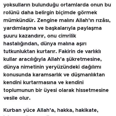
MEDYA KÖŞESİ
yoksulların bulunduğu ortamlarda onun bu
rolünü daha belirgin biçimde görmek
FOTO GALERİ
mümkündür. Zengine malını Allah’ın rızâsı,
yardımlaşma ve başkalarıyla paylaşma
VİDEOLAR
şuuru kazandırır, onu cimrilik
ALINTI YAZARLAR
hastalığından, dünya malına aşırı
tutkunluktan kurtarır. Fakirin de varlıklı
SOSYAL MEDYA
kullar aracılığıyla Allah’a şükretmesine,
dünya nimetinin yeryüzündeki dağılımı
konusunda karamsarlık ve düşmanlıktan
kendini kurtarmasına ve kendini
toplumunun bir üyesi olarak hissetmesine
vesile olur.
Kurban yüce Allah’a, hakka, hakikate,