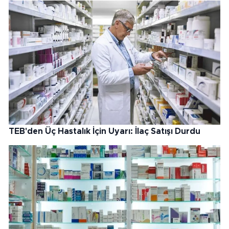
TEB'den Üç Hastalık İçin Uyarı: İlaç Satışı Durdu