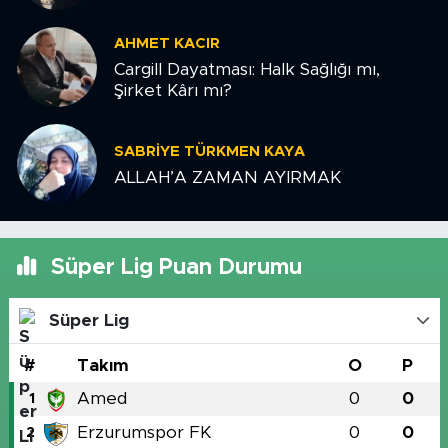
AHMET KACIR
Cargill Dayatması: Halk Sağlığı mı,
Şirket Kârı mı?
SABRIYE TÜRKMEN KAYA
ALLAH’A ZAMAN AYIRMAK
Süper Lig Puan Durumu
Süper Lig
#
Takım
O
P
Amed
0
0
1
Erzurumspor FK
0
0
2