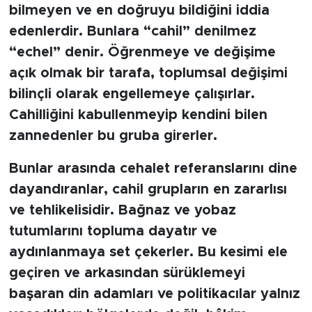
MEDYA KÖŞESİ
bilmeyen ve en doğruyu bildiğini iddia
edenlerdir. Bunlara “cahil” denilmez
FOTO GALERİ
“echel” denir. Öğrenmeye ve değişime
açık olmak bir tarafa, toplumsal değişimi
VİDEOLAR
bilinçli olarak engellemeye çalışırlar.
ALINTI YAZARLAR
Cahilliğini kabullenmeyip kendini bilen
zannedenler bu gruba girerler.
SOSYAL MEDYA
Bunlar arasında cehalet referanslarını dine
dayandıranlar, cahil grupların en zararlısı
ve tehlikelisidir. Bağnaz ve yobaz
tutumlarını topluma dayatır ve
aydınlanmaya set çekerler. Bu kesimi ele
geçiren ve arkasından sürüklemeyi
başaran din adamları ve politikacılar yalnız