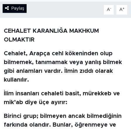
Paylaş
-
+
A
A
BİLİM-TEKNOLOJİ
RÖPÖRTAJ
CEHALET KARANLIĞA MAKHKUM
OLMAKTIR
ANALİZ
Cehalet, Arapça cehl kökeninden olup
NOSTALJİ
bilmemek, tanımamak veya yanlış bilmek
KULİS
gibi anlamları vardır. İlmin zıddı olarak
kullanılır.
YAZARLAR
İlim insanları cehaleti basit, mürekkeb ve
DİNİ
mik’ab diye üçe ayırır:
POLİTİKA
Birinci grup; bilmeyen ancak bilmediğinin
farkında olandır. Bunlar, öğrenmeye ve
EKONOMİ