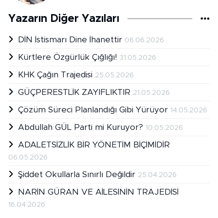
Yazarın Diğer Yazıları
DİN İstismarı Dine İhanettir
06.06.2026
Kürtlere Özgürlük Çığlığı!
31.05.2026
KHK Çağın Trajedisi
25.05.2026
GÜÇPERESTLİK ZAYIFLIKTIR
21.05.2026
Çözüm Süreci Planlandığı Gibi Yürüyor
14.05.2026
Abdullah GÜL Parti mi Kuruyor?
10.05.2026
ADALETSİZLİK BİR YÖNETİM BİÇİMİDİR
06.05.2026
Şiddet Okullarla Sınırlı Değildir
25.04.2026
NARİN GÜRAN VE AİLESİNİN TRAJEDİSİ
16.04.2026