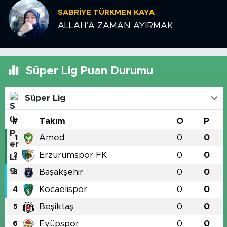
SABRIYE TÜRKMEN KAYA
ALLAH’A ZAMAN AYIRMAK
Süper Lig Puan Durumu
Süper Lig
#
Takım
O
P
Amed
0
0
1
Erzurumspor FK
0
0
2
Başakşehir
0
0
3
Kocaelispor
0
0
4
Beşiktaş
0
0
5
Eyüpspor
0
0
6