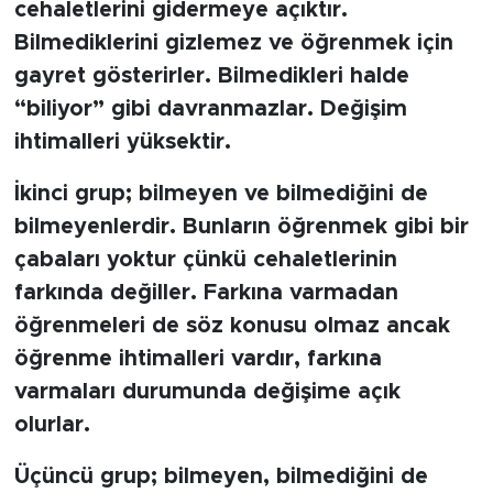
cehaletlerini gidermeye açıktır.
Bilmediklerini gizlemez ve öğrenmek için
SPOR
gayret gösterirler. Bilmedikleri halde
KÜLTÜR SANAT
“biliyor” gibi davranmazlar. Değişim
ihtimalleri yüksektir.
YAŞAM
İkinci grup; bilmeyen ve bilmediğini de
TARİHTEN GÜNÜMÜZE
bilmeyenlerdir. Bunların öğrenmek gibi bir
çabaları yoktur çünkü cehaletlerinin
TARİH
farkında değiller. Farkına varmadan
öğrenmeleri de söz konusu olmaz ancak
KADIN
öğrenme ihtimalleri vardır, farkına
SAĞLIK
varmaları durumunda değişime açık
olurlar.
SİYASET
Üçüncü grup; bilmeyen, bilmediğini de