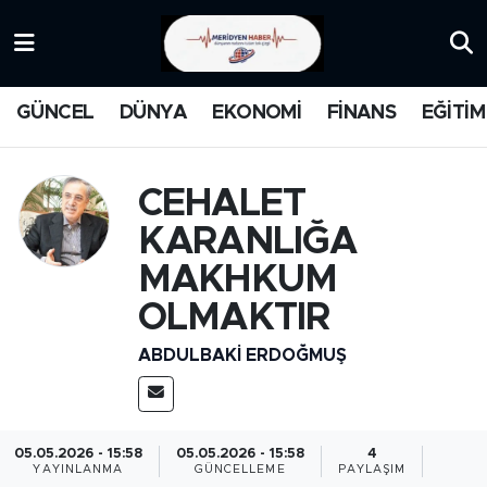
KATEGORİZE EDİLMEMİŞ
Nöbetçi Eczaneler
GÜNCEL
DÜNYA
EKONOMİ
FİNANS
EĞİTİM
EĞİTİM
Hava Durumu
MANŞET
İstanbul Namaz Vakitleri
CEHALET
KARANLIĞA
MEDYA
Trafik Durumu
MAKHKUM
FİNANS
Süper Lig Puan Durumu ve Fikstür
OLMAKTIR
ABDULBAKI ERDOĞMUŞ
DÜNYA
Tüm Manşetler
GÜNCEL
Son Dakika Haberleri
05.05.2026 - 15:58
05.05.2026 - 15:58
4
KARİKATÜR
Haber Arşivi
YAYINLANMA
GÜNCELLEME
PAYLAŞIM