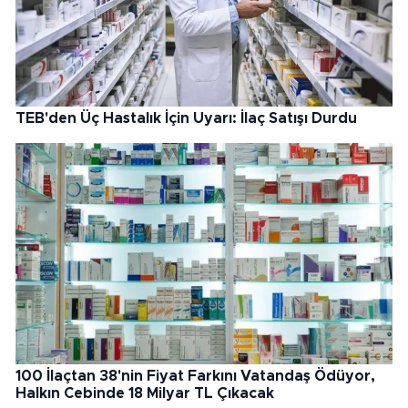
TEB'den Üç Hastalık İçin Uyarı: İlaç Satışı Durdu
100 İlaçtan 38'nin Fiyat Farkını Vatandaş Ödüyor,
Halkın Cebinde 18 Milyar TL Çıkacak