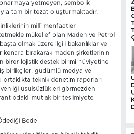
ımı onarmaya yetmeyen, sembolik
yla tam bir tezat oluşturmaktadır.
T
inliklerinin millî menfaatler
zetmekle mükellef olan Maden ve Petrol
şta olmak üzere ilgili bakanlıklar ve
bir kenara bırakarak maden şirketlerinin
 birer lojistik destek birimi hüviyetine
iş birlikçiler, güdümlü medya ve
u ortaklıkta teknik denetim raporları
güvenliği usulsüzlükleri görmezden
 rant odaklı mutlak bir teslimiyete
 Ödediği Bedel