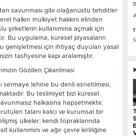
B
tan savunması gibi olağanüstü tehditler
A
yerel halkın mülkiyet hakkını elinden
u şirketlerin kullanımına açmak için
1
ştir. Bu uygulama, küresel piyasaların
S
u genişletmesi için ihtiyaç duyulan yasal
mizin tasfiyesine kapı aralamıştır.
rımızın Gözden Çıkarılması
ı sermaye lehine bu denli esnetilmesi,
maktadır. Bu teslimiyet bizi küresel
savunmasız halkasına hapsetmekte;
ütülen talanı kalıcı ve kurumsal bir
S
şmiş ülkeler; kendi topraklarında
E
it kullanımını ve ağır çevre kirliliğine
V