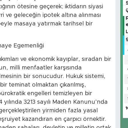
ğının ötesine geçerek; iktidarın siyasi
ri ve geleceğin ipotek altına alınması
yle masaya yatırmak tarihsel bir
maye Egemenliği
kımları ve ekonomik kayıplar, sıradan bir
n, milli menfaatler karşısında
lmesinin bir sonucudur. Hukuk sistemi,
 bir teminat olmaktan çıkarılmış,
bürokratik engelleri temizleyen bir
 yılında 3213 sayılı Maden Kanunu’nda
1
gerçekleştirilen yirmiden fazla yasal
ruiyet kazandıran en çarpıcı örnektir.
maden sahaları, devletin ve milletin ortak