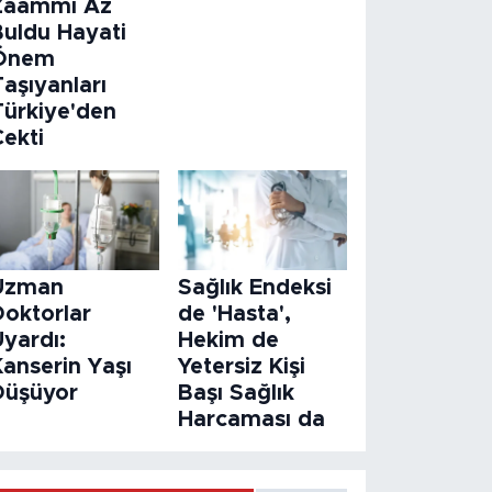
Zaammı Az
Buldu Hayati
Önem
aşıyanları
Türkiye'den
Çekti
Uzman
Sağlık Endeksi
Doktorlar
de 'Hasta',
Uyardı:
Hekim de
Kanserin Yaşı
Yetersiz Kişi
Düşüyor
Başı Sağlık
Harcaması da