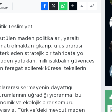
71
-
+
A
A
LAŞIM
tik Teslimiyet
ütülen maden politikaları, yeraltı
inatı olmaktan çıkarıp, uluslararası
k eden stratejik bir tahribata yol
den yatakları, milli istikbalin güvencesi
 feragat edilerek küresel tekellerin
slararası sermayenin dayattığı
urumlarının uğradığı yıpranma; bu
nomik ve ekolojik birer sömürü
ısıyla, Türkiye’deki mevcut maden