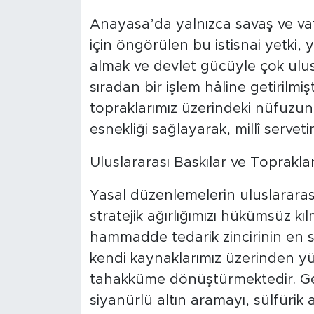
​Anayasa’da yalnızca savaş ve va
için öngörülen bu istisnai yetki, 
almak ve devlet gücüyle çok ulusl
sıradan bir işlem hâline getirilmi
topraklarımız üzerindeki nüfuzun
esnekliği sağlayarak, millî serveti
​Uluslararası Baskılar ve Toprakla
​Yasal düzenlemelerin uluslararas
stratejik ağırlığımızı hükümsüz kıl
hammadde tedarik zincirinin en 
kendi kaynaklarımız üzerinden yür
tahakküme dönüştürmektedir. Geli
siyanürlü altın aramayı, sülfürik as