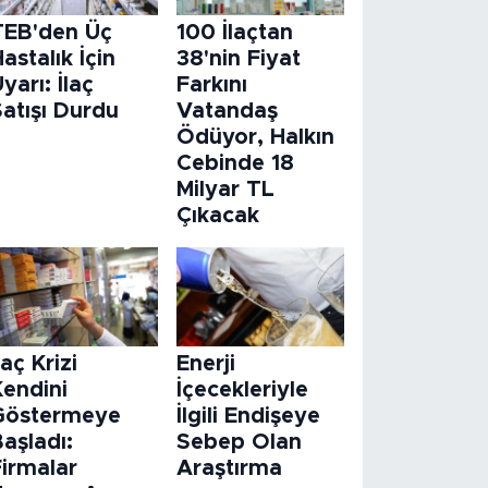
TEB'den Üç
100 İlaçtan
astalık İçin
38'nin Fiyat
yarı: İlaç
Farkını
atışı Durdu
Vatandaş
Ödüyor, Halkın
Cebinde 18
Milyar TL
Çıkacak
laç Krizi
Enerji
Kendini
İçecekleriyle
Göstermeye
İlgili Endişeye
aşladı:
Sebep Olan
Firmalar
Araştırma