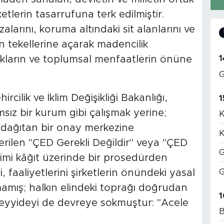
etlerin tasarrufuna terk edilmiştir.
alarını, koruma altındaki sit alanlarını ve
den tekellerine açarak madencilik
1
akların ve toplumsal menfaatlerin önüne
G
cilik ve İklim Değişikliği Bakanlığı,
1
ız bir kurum gibi çalışmak yerine;
K
 dağıtan bir onay merkezine
K
rilen "ÇED Gerekli Değildir" veya "ÇED
G
timi kâğıt üzerinde bir prosedürden
G
, faaliyetlerini şirketlerin önündeki yasal
tmamış; halkın elindeki toprağı doğrudan
1
eyyideyi de devreye sokmuştur: "Acele
B