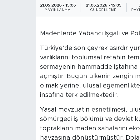
21.05.2026 - 15:05
21.05.2026 - 15:05
BİLİM-TEKNOLOJİ
YAYINLANMA
GÜNCELLEME
PAY
RÖPÖRTAJ
Madenlerde Yabancı İşgali ve Poli
ANALİZ
​Türkiye’de son çeyrek asırdır yür
varlıklarını toplumsal refahın tem
NOSTALJİ
sermayenin hammadde iştahına ter
KULİS
açmıştır. Bugün ülkenin zengin ma
olmak yerine, ulusal egemenlikten
YAZARLAR
insafına terk edilmektedir.
DİNİ
​Yasal mevzuatın esnetilmesi, ulu
sömürgeci iş bölümü ve devlet k
POLİTİKA
toprakların maden sahalarını eko
havzasına dönüştürmüştür. Dolay
EKONOMİ