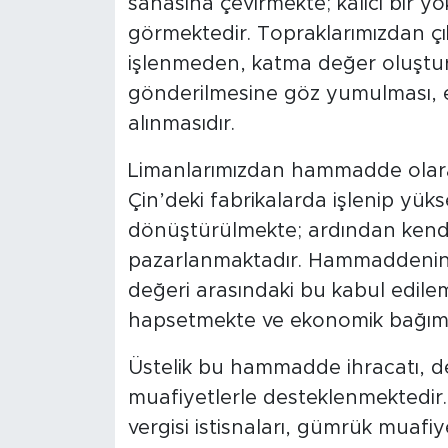
sahasına çevirmekte; kalıcı bir yo
görmektedir. Topraklarımızdan çık
işlenmeden, katma değer oluşt
gönderilmesine göz yumulması, en
alınmasıdır.
​Limanlarımızdan hammadde olar
Çin’deki fabrikalarda işlenip yük
dönüştürülmekte; ardından kendi 
pazarlanmaktadır. Hammaddenin ih
değeri arasındaki bu kabul edilem
hapsetmekte ve ekonomik bağımsı
​Üstelik bu hammadde ihracatı, 
muafiyetlerle desteklenmektedir.
vergisi istisnaları, gümrük muafiy