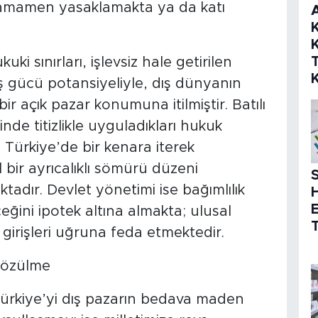
tamamen yasaklamakta ya da katı
K
K
ki sınırları, işlevsiz hale getirilen
 gücü potansiyeliyle, dış dünyanın
ir açık pazar konumuna itilmiştir. Batılı
inde titizlikle uyguladıkları hukuk
ı Türkiye’de bir kenara iterek
sıl bir ayrıcalıklı sömürü düzeni
S
tadır. Devlet yönetimi ise bağımlılık
eceğini ipotek altına almakta; ulusal
T
 girişleri uğruna feda etmektedir.
 Çözülme
 Türkiye’yi dış pazarın bedava maden