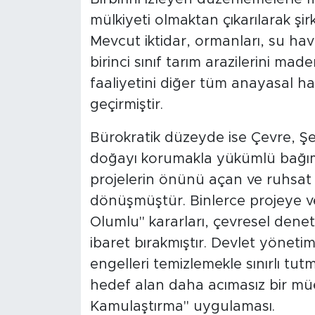
MEDYA KÖŞESİ
mülkiyeti olmaktan çıkarılarak şirk
Mevcut iktidar, ormanları, su havz
FOTO GALERİ
birinci sınıf tarım arazilerini ma
VİDEOLAR
faaliyetini diğer tüm anayasal h
geçirmiştir.
ALINTI YAZARLAR
Bürokratik düzeyde ise Çevre, Şehir
SOSYAL MEDYA
doğayı korumakla yükümlü bağıms
projelerin önünü açan ve ruhsat
dönüşmüştür. Binlerce projeye ve
Olumlu" kararları, çevresel dene
ibaret bırakmıştır. Devlet yönetimi
engelleri temizlemekle sınırlı tu
hedef alan daha acımasız bir mü
Kamulaştırma" uygulaması.