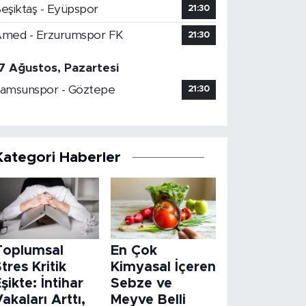
eşiktaş - Eyüpspor
21:30
med - Erzurumspor FK
21:30
7 Ağustos, Pazartesi
amsunspor - Göztepe
21:30
Kategori Haberler
Toplumsal
En Çok
tres Kritik
Kimyasal İçeren
şikte: İntihar
Sebze ve
akaları Arttı,
Meyve Belli