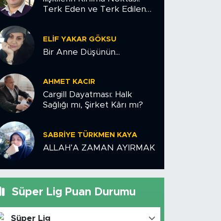
Terk Eden ve Terk Edilen
Çiftler İçin Psikolojik Yol
Haritası
ELIF YAKAR GÖKSU
Bir Anne Düşünün...
AHMET KACIR
Cargill Dayatması: Halk
Sağlığı mı, Şirket Kârı mı?
SABRIYE TÜRKMEN KAYA
ALLAH’A ZAMAN AYIRMAK
Süper Lig Puan Durumu
Süper Lig