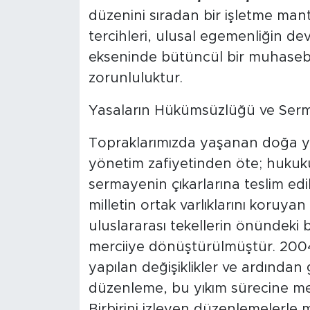
düzenini sıradan bir işletme mantı
SPOR
tercihleri, ulusal egemenliğin dev
ekseninde bütüncül bir muhasebe
KÜLTÜR SANAT
zorunluluktur.
YAŞAM
​Yasaların Hükümsüzlüğü ve Ser
TARİHTEN GÜNÜMÜZE
​Topraklarımızda yaşanan doğa yı
yönetim zafiyetinden öte; hukuku
TARİH
sermayenin çıkarlarına teslim edi
milletin ortak varlıklarını koruyan
KADIN
uluslararası tekellerin önündeki 
SAĞLIK
merciiye dönüştürülmüştür. 2004
yapılan değişiklikler ve ardından 
SİYASET
düzenleme, bu yıkım sürecine meş
Birbirini izleyen düzenlemelerle 