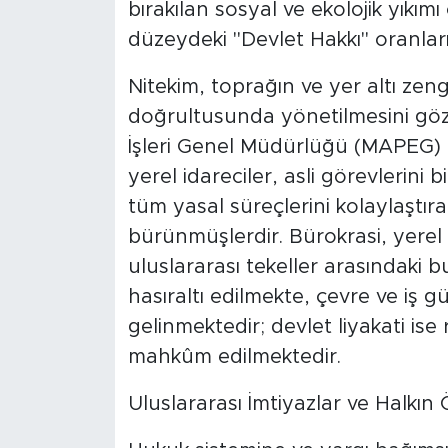
bırakılan sosyal ve ekolojik yık
düzeydeki "Devlet Hakkı" oranları
​Nitekim, toprağın ve yer altı zeng
doğrultusunda yönetilmesini gö
İşleri Genel Müdürlüğü (MAPEG) ba
yerel idareciler, asli görevlerini 
tüm yasal süreçlerini kolaylaştıran
bürünmüşlerdir. Bürokrasi, yerel 
uluslararası tekeller arasındaki b
hasıraltı edilmekte, çevre ve iş 
gelinmektedir; devlet liyakati ise
mahkûm edilmektedir.
​Uluslararası İmtiyazlar ve Halkın