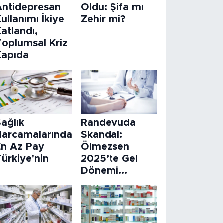
Antidepresan
Oldu: Şifa mı
ullanımı İkiye
Zehir mi?
atlandı,
Toplumsal Kriz
Kapıda
ağlık
Randevuda
Harcamalarında
Skandal:
En Az Pay
Ölmezsen
ürkiye'nin
2025’te Gel
Dönemi...