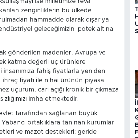
ksullaşmayı ise milletimize reva
arılan zenginliklerin bu ülkede
H
urulmadan hammadde olarak dışarıya
U
düstriyel geleceğimizin ipotek altına
S
ak gönderilen madenler, Avrupa ve
sek katma değerli uç ürünlere
insanımıza fahiş fiyatlarla yeniden
raç fiyatı ile nihai ürünün piyasa
ez uçurum, cari açığı kronik bir çıkmaza
zlığımızı imha etmektedir.
İ
devlet tarafından sağlanan büyük
 Yabancı ortaklıklara tanınan kurumlar
B
etleri ve mazot destekleri; geride