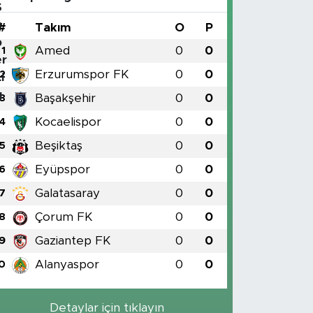
#
Takım
O
P
Amed
0
0
1
Erzurumspor FK
0
0
2
Başakşehir
0
0
3
Kocaelispor
0
0
4
Beşiktaş
0
0
5
Eyüpspor
0
0
6
Galatasaray
0
0
7
Çorum FK
0
0
8
Gaziantep FK
0
0
9
Alanyaspor
0
0
0
Detaylar için tıklayın