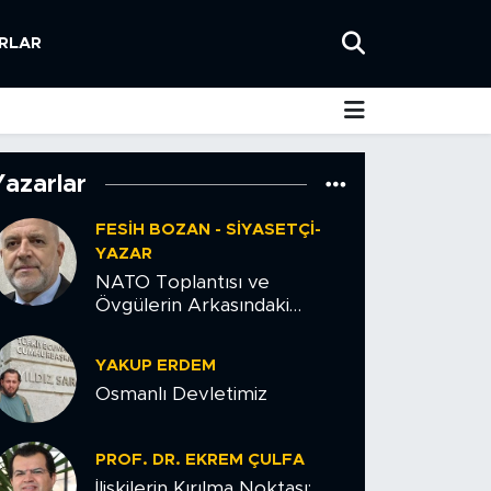
RLAR
Yazarlar
FESIH BOZAN - SIYASETÇI-
YAZAR
NATO Toplantısı ve
Övgülerin Arkasındaki
Tehlike
YAKUP ERDEM
Osmanlı Devletimiz
PROF. DR. EKREM ÇULFA
İlişkilerin Kırılma Noktası: