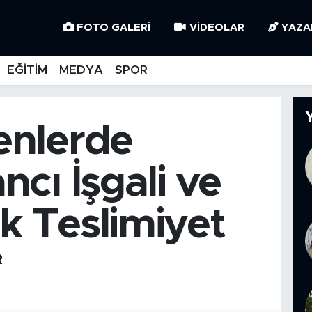
FOTO GALERI
VIDEOLAR
YAZA
EĞİTİM
MEDYA
SPOR
nlerde
cı İşgali ve
ik Teslimiyet
R