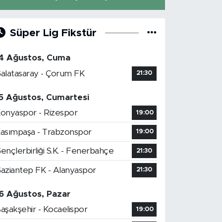
Süper Lig Fikstür
4 Ağustos, Cuma
alatasaray - Çorum FK
21:30
5 Ağustos, Cumartesi
onyaspor - Rizespor
19:00
asımpaşa - Trabzonspor
19:00
ençlerbirliği S.K. - Fenerbahçe
21:30
aziantep FK - Alanyaspor
21:30
6 Ağustos, Pazar
aşakşehir - Kocaelispor
19:00