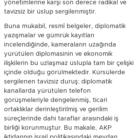
yönetimlerine karşı son derece radikal ve
tavizsiz bir üslup sergilenmiştir.
SPOR
​Buna mukabil, resmî belgeler, diplomatik
KÜLTÜR SANAT
yazışmalar ve gümrük kayıtları
incelendiğinde, kameraların uzağında
YAŞAM
yürütülen diplomasinin ve ekonomik
TARİHTEN GÜNÜMÜZE
ilişkilerin bu uzlaşmaz üslupla tam bir çelişki
içinde olduğu görülmektedir. Kürsülerde
TARİH
sergilenen tavizsiz duruş; diplomatik
kanallarda yürütülen telefon
KADIN
görüşmeleriyle dengelenmiş, ticari
SAĞLIK
ortaklıklar derinleştirilmiş ve gerilim
süreçlerinde dahi taraflar arasındaki iş
SİYASET
birliği korunmuştur. Bu makale, AKP
iktidarının İsrail politikasındaki meydan