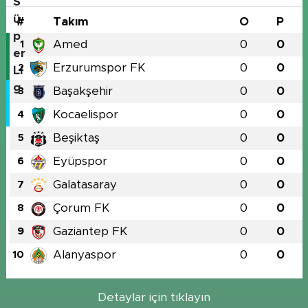
#
Takım
O
P
Amed
0
0
1
Erzurumspor FK
0
0
2
Başakşehir
0
0
3
Kocaelispor
0
0
4
Beşiktaş
0
0
5
Eyüpspor
0
0
6
Galatasaray
0
0
7
Çorum FK
0
0
8
Gaziantep FK
0
0
9
Alanyaspor
0
0
10
Detaylar için tıklayın