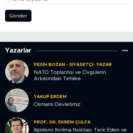
Gönder
Yazarlar
FESIH BOZAN - SIYASETÇI- YAZAR
NATO Toplantısı ve Övgülerin
Arkasındaki Tehlike
YAKUP ERDEM
Osmanlı Devletimiz
PROF. DR. EKREM ÇULFA
İlişkilerin Kırılma Noktası: Terk Eden ve