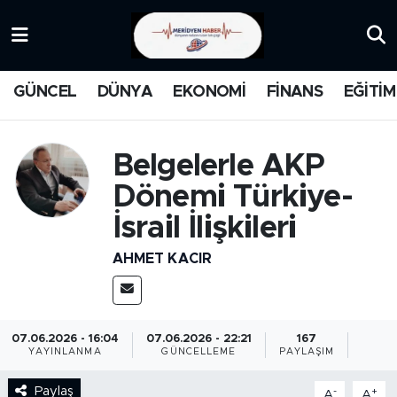
KATEGORİZE EDİLMEMİŞ
Nöbetçi Eczaneler
GÜNCEL
DÜNYA
EKONOMİ
FİNANS
EĞİTİM
EĞİTİM
Hava Durumu
MANŞET
İstanbul Namaz Vakitleri
Belgelerle AKP
Dönemi Türkiye-
MEDYA
Trafik Durumu
İsrail İlişkileri
FİNANS
Süper Lig Puan Durumu ve Fikstür
AHMET KACIR
DÜNYA
Tüm Manşetler
GÜNCEL
Son Dakika Haberleri
07.06.2026 - 16:04
07.06.2026 - 22:21
167
YAYINLANMA
GÜNCELLEME
PAYLAŞIM
KARİKATÜR
Haber Arşivi
Paylaş
-
+
A
A