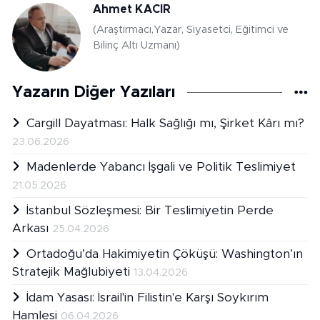
Ahmet KACIR
(Araştırmacı,Yazar, Siyasetci, Eğitimci ve
Bilinç Altı Uzmanı)
Yazarın Diğer Yazıları
Cargill Dayatması: Halk Sağlığı mı, Şirket Kârı mı?
23.06.2026
Madenlerde Yabancı İşgali ve Politik Teslimiyet
21.05.2026
İstanbul Sözleşmesi: Bir Teslimiyetin Perde
Arkası
25.04.2026
Ortadoğu’da Hakimiyetin Çöküşü: Washington’ın
Stratejik Mağlubiyeti
13.04.2026
İdam Yasası: İsrail'in Filistin'e Karşı Soykırım
Hamlesi
06.04.2026