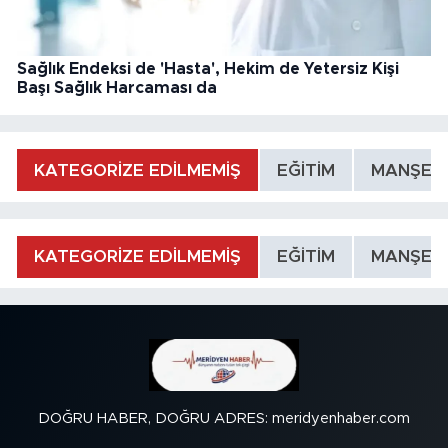
Sağlık Endeksi de 'Hasta', Hekim de Yetersiz Kişi
Başı Sağlık Harcaması da
KATEGORİZE EDİLMEMİŞ
EĞİTİM
MANŞET
KATEGORİZE EDİLMEMİŞ
EĞİTİM
MANŞET
DOĞRU HABER, DOĞRU ADRES: meridyenhaber.com