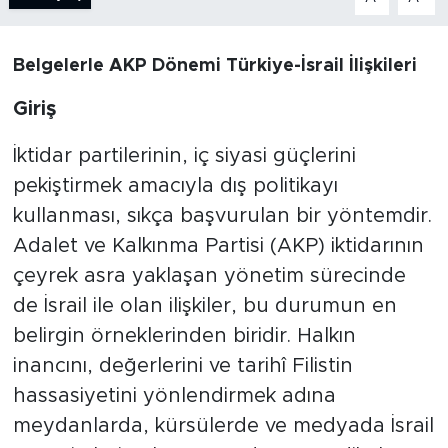
BİLİM-TEKNOLOJİ
Belgelerle AKP Dönemi Türkiye-İsrail İlişkileri
RÖPÖRTAJ
Giriş
ANALİZ
İktidar partilerinin, iç siyasi güçlerini
pekiştirmek amacıyla dış politikayı
NOSTALJİ
kullanması, sıkça başvurulan bir yöntemdir.
KULİS
Adalet ve Kalkınma Partisi (AKP) iktidarının
çeyrek asra yaklaşan yönetim sürecinde
YAZARLAR
de İsrail ile olan ilişkiler, bu durumun en
belirgin örneklerinden biridir. Halkın
DİNİ
inancını, değerlerini ve tarihî Filistin
POLİTİKA
hassasiyetini yönlendirmek adına
meydanlarda, kürsülerde ve medyada İsrail
EKONOMİ