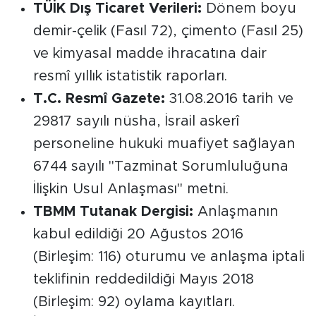
TÜİK Dış Ticaret Verileri:
Dönem boyu
demir-çelik (Fasıl 72), çimento (Fasıl 25)
ve kimyasal madde ihracatına dair
resmî yıllık istatistik raporları.
T.C. Resmî Gazete:
31.08.2016 tarih ve
29817 sayılı nüsha, İsrail askerî
personeline hukuki muafiyet sağlayan
6744 sayılı "Tazminat Sorumluluğuna
İlişkin Usul Anlaşması" metni.
TBMM Tutanak Dergisi:
Anlaşmanın
kabul edildiği 20 Ağustos 2016
(Birleşim: 116) oturumu ve anlaşma iptali
teklifinin reddedildiği Mayıs 2018
(Birleşim: 92) oylama kayıtları.