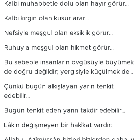
MEDYA KÖŞESİ
Kalbi muhabbetle dolu olan hayır görür...
FOTO GALERİ
Kalbi kırgın olan kusur arar...
Nefsiyle meşgul olan eksiklik görür...
VİDEOLAR
Ruhuyla meşgul olan hikmet görür...
ALINTI YAZARLAR
Bu sebeple insanların övgüsüyle büyümek
SOSYAL MEDYA
de doğru değildir; yergisiyle küçülmek de...
Çünkü bugün alkışlayan yarın tenkit
edebilir...
Bugün tenkit eden yarın takdir edebilir...
Lâkin değişmeyen bir hakîkat vardır: