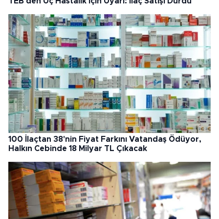
TEB'den Üç Hastalık İçin Uyarı: İlaç Satışı Durdu
100 İlaçtan 38'nin Fiyat Farkını Vatandaş Ödüyor,
Halkın Cebinde 18 Milyar TL Çıkacak