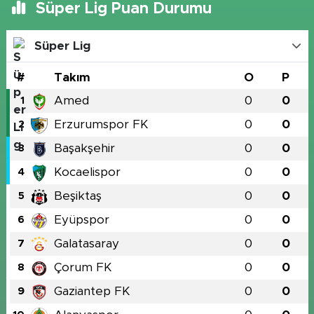
Süper Lig Puan Durumu
Süper Lig
#
Takım
O
P
Amed
0
0
1
Erzurumspor FK
0
0
2
Başakşehir
0
0
3
Kocaelispor
0
0
4
Beşiktaş
0
0
5
Eyüpspor
0
0
6
Galatasaray
0
0
7
Çorum FK
0
0
8
Gaziantep FK
0
0
9