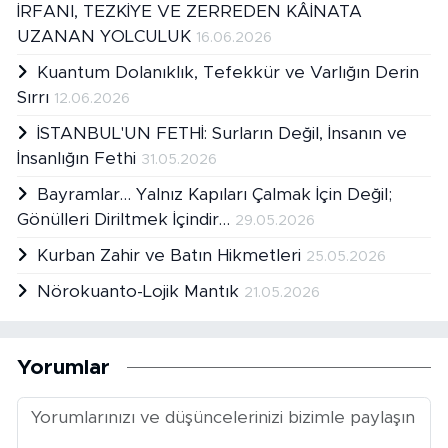
İRFANI, TEZKİYE VE ZERREDEN KÂİNATA
UZANAN YOLCULUK
16.06.2026
Kuantum Dolanıklık, Tefekkür ve Varlığın Derin
Sırrı
12.06.2026
İSTANBUL'UN FETHİ: Surların Değil, İnsanın ve
İnsanlığın Fethi
31.05.2026
Bayramlar… Yalnız Kapıları Çalmak İçin Değil;
Gönülleri Diriltmek İçindir…
29.05.2026
Kurban Zahir ve Batın Hikmetleri
25.05.2026
Nörokuanto-Lojik Mantık
21.05.2026
Yorumlar