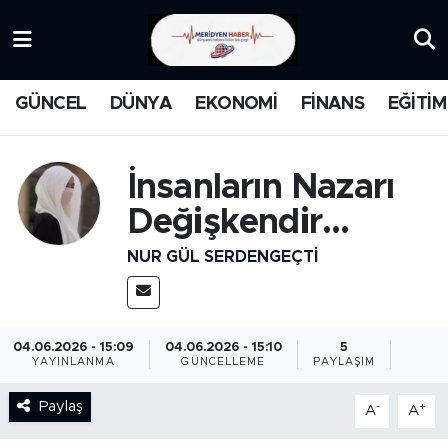
KATEGORİZE EDİLMEMİŞ
Nöbetçi Eczaneler
GÜNCEL
DÜNYA
EKONOMİ
FİNANS
EĞİTİM
EĞİTİM
Hava Durumu
MANŞET
İstanbul Namaz Vakitleri
İnsanların Nazarı
Değişkendir...
MEDYA
Trafik Durumu
NUR GÜL SERDENGEÇTI
FİNANS
Süper Lig Puan Durumu ve Fikstür
DÜNYA
Tüm Manşetler
04.06.2026 - 15:09
04.06.2026 - 15:10
5
YAYINLANMA
GÜNCELLEME
PAYLAŞIM
GÜNCEL
Son Dakika Haberleri
Paylaş
-
+
A
A
KARİKATÜR
Haber Arşivi