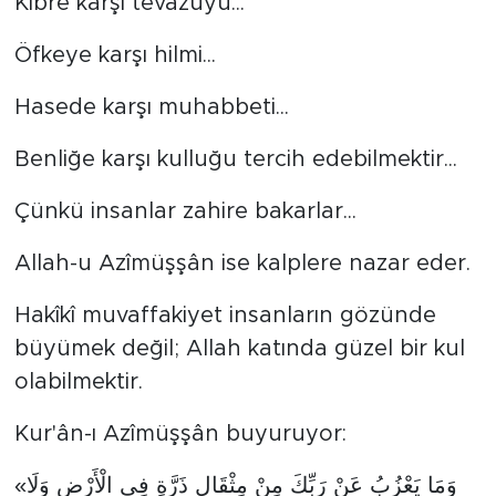
Kibre karşı tevazuyu...
Öfkeye karşı hilmi...
Hasede karşı muhabbeti...
Benliğe karşı kulluğu tercih edebilmektir...
Çünkü insanlar zahire bakarlar...
Allah-u Azîmüşşân ise kalplere nazar eder.
Hakîkî muvaffakiyet insanların gözünde
büyümek değil; Allah katında güzel bir kul
olabilmektir.
Kur'ân-ı Azîmüşşân buyuruyor:
«وَمَا يَعْزُبُ عَنْ رَبِّكَ مِنْ مِثْقَالِ ذَرَّةٍ فِي الْأَرْضِ وَلَا