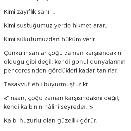
Kimi zayıflık sanır...
SPOR
Kimi sustuğumuz yerde hikmet arar...
KÜLTÜR SANAT
Kimi sükûtumuzdan hüküm verir...
YAŞAM
Çünkü insanlar çoğu zaman karşısındakini
TARİHTEN GÜNÜMÜZE
olduğu gibi değil; kendi gönül dünyalarının
penceresinden gördükleri kadar tanırlar.
TARİH
Tasavvuf ehli buyurmuştur ki:
KADIN
«"İnsan, çoğu zaman karşısındakini değil;
SAĞLIK
kendi kalbinin hâlini seyreder."»
SİYASET
Kalbi huzurlu olan güzellik görür...