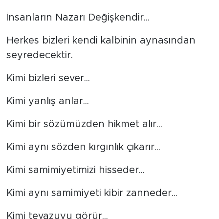
İnsanların Nazarı Değişkendir...
BİLİM-TEKNOLOJİ
Herkes bizleri kendi kalbinin aynasından
RÖPÖRTAJ
seyredecektir.
ANALİZ
Kimi bizleri sever...
NOSTALJİ
Kimi yanlış anlar...
KULİS
Kimi bir sözümüzden hikmet alır...
YAZARLAR
Kimi aynı sözden kırgınlık çıkarır...
DİNİ
Kimi samimiyetimizi hisseder...
POLİTİKA
Kimi aynı samimiyeti kibir zanneder...
Kimi tevazuyu görür...
EKONOMİ