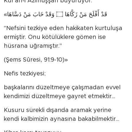
Kur'ân-ı Azîmüşşân buyuruyor:
«قَدْ أَفْلَحَ مَنْ زَكَّاهَا ۝ وَقَدْ خَابَ مَنْ دَسَّاهَا
"Nefsini tezkiye eden hakikaten kurtuluşa
ermiştir. Onu kötülüklere gömen ise
hüsrana uğramıştır."
(Şems Sûresi, 91:9-10)»
Nefis tezkiyesi;
başkalarını düzeltmeye çalışmadan evvel
kendimizi düzeltmeye gayret etmektir...
Kusuru sürekli dışarıda aramak yerine
kendi kalbimizin aynasına bakabilmektir...