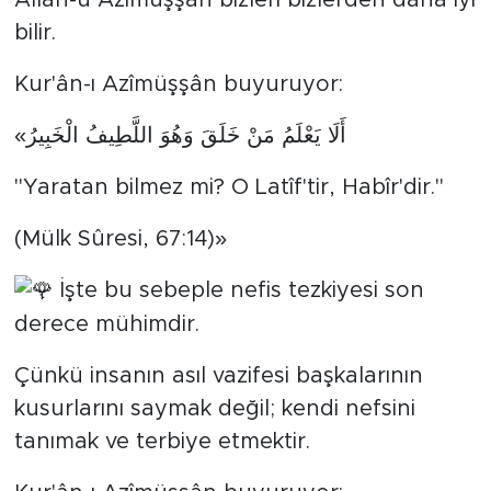
Allah-u Azîmüşşân bizleri bizlerden daha iyi
bilir.
Kur'ân-ı Azîmüşşân buyuruyor:
«أَلَا يَعْلَمُ مَنْ خَلَقَ وَهُوَ اللَّطِيفُ الْخَبِيرُ
"Yaratan bilmez mi? O Latîf'tir, Habîr'dir."
(Mülk Sûresi, 67:14)»
İşte bu sebeple nefis tezkiyesi son
derece mühimdir.
Çünkü insanın asıl vazifesi başkalarının
kusurlarını saymak değil; kendi nefsini
tanımak ve terbiye etmektir.