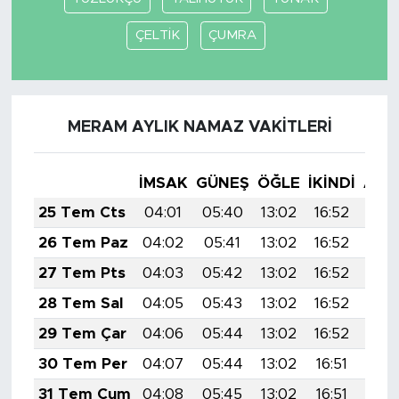
MEDYA KÖŞESİ
ÇELTİK
ÇUMRA
FOTO GALERİ
VİDEOLAR
MERAM AYLIK NAMAZ VAKITLERI
ALINTI YAZARLAR
İMSAK
GÜNEŞ
ÖĞLE
İKINDI
AKŞ
SOSYAL MEDYA
25 Tem Cts
04:01
05:40
13:02
16:52
20:
26 Tem Paz
04:02
05:41
13:02
16:52
20:
27 Tem Pts
04:03
05:42
13:02
16:52
20:
28 Tem Sal
04:05
05:43
13:02
16:52
20:
29 Tem Çar
04:06
05:44
13:02
16:52
20:
30 Tem Per
04:07
05:44
13:02
16:51
20:
31 Tem Cum
04:08
05:45
13:02
16:51
20: