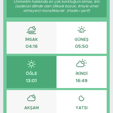
Ümmetim hakkında en çok korktuğum kimse, ilmi
(sadece) dilinde olan (itikadı bozuk, ilmiyle amel
BİLİM-TEKNOLOJİ
etmeyen) münafıklardır. (Hadis-i şerif)
RÖPÖRTAJ
ANALİZ
İMSAK
GÜNEŞ
04:16
05:50
NOSTALJİ
KULİS
YAZARLAR
ÖĞLE
İKINDI
13:01
16:49
DİNİ
POLİTİKA
AKŞAM
YATSI
EKONOMİ