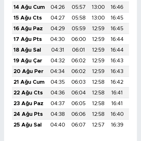
14 Ağu Cum
04:26
05:57
13:00
16:46
19:
15 Ağu Cts
04:27
05:58
13:00
16:45
19:
16 Ağu Paz
04:29
05:59
12:59
16:45
19:
17 Ağu Pts
04:30
06:00
12:59
16:44
19:
18 Ağu Sal
04:31
06:01
12:59
16:44
19:
19 Ağu Çar
04:32
06:02
12:59
16:43
19:
20 Ağu Per
04:34
06:02
12:59
16:43
19:
21 Ağu Cum
04:35
06:03
12:58
16:42
19:
22 Ağu Cts
04:36
06:04
12:58
16:41
19:
23 Ağu Paz
04:37
06:05
12:58
16:41
19:
24 Ağu Pts
04:38
06:06
12:58
16:40
19:
25 Ağu Sal
04:40
06:07
12:57
16:39
19: