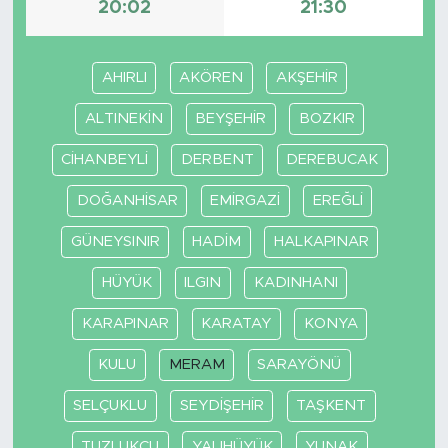
20:02
21:30
SPOR
AHIRLI
AKÖREN
AKŞEHİR
KÜLTÜR SANAT
ALTINEKİN
BEYŞEHİR
BOZKIR
YAŞAM
CİHANBEYLİ
DERBENT
DEREBUCAK
TARİHTEN GÜNÜMÜZE
DOĞANHİSAR
EMİRGAZİ
EREĞLİ
GÜNEYSINIR
HADİM
HALKAPINAR
TARİH
HÜYÜK
ILGIN
KADINHANI
KADIN
KARAPINAR
KARATAY
KONYA
SAĞLIK
KULU
MERAM
SARAYÖNÜ
SİYASET
SELÇUKLU
SEYDİŞEHİR
TAŞKENT
TUZLUKÇU
YALIHÜYÜK
YUNAK