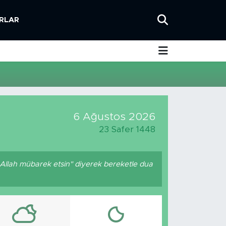
RLAR
6 Ağustos 2026
23 Safer 1448
 Allah mübarek etsin" diyerek bereketle dua