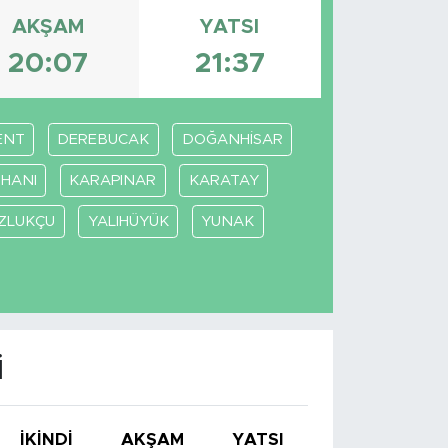
AKŞAM
YATSI
20:07
21:37
ENT
DEREBUCAK
DOĞANHİSAR
HANI
KARAPINAR
KARATAY
ZLUKÇU
YALIHÜYÜK
YUNAK
I
İKINDI
AKŞAM
YATSI