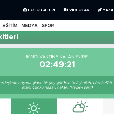
FOTO GALERI
VIDEOLAR
YAZA
EĞİTİM
MEDYA
SPOR
tleri
İKINDI VAKTINE KALAN SÜRE
02:49:21
 kardeşinde hoşuna giden bir şey görürse "mâşâallah, bârekallâh,
etsin. Çünkü nazar, haktır. (Hadis-i şerif)