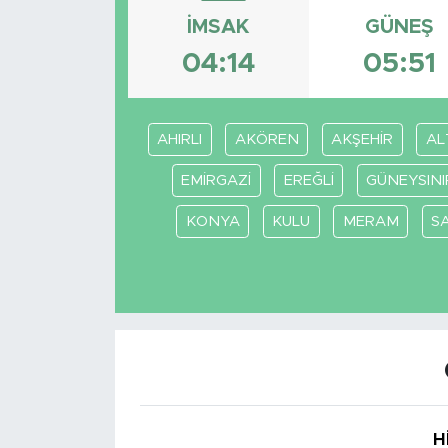
İMSAK
GÜNEŞ
BİLİM-TEKNOLOJİ
04:14
05:51
RÖPÖRTAJ
ANALİZ
AHIRLI
AKÖREN
AKŞEHİR
AL
EMİRGAZİ
EREĞLİ
GÜNEYSINI
NOSTALJİ
KONYA
KULU
MERAM
S
KULİS
YAZARLAR
DİNİ
POLİTİKA
H
EKONOMİ