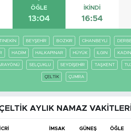
ÖĞLE
İKINDI
13:04
16:54
TINEKİN
BEYŞEHİR
BOZKIR
CİHANBEYLİ
DERB
R
HADİM
HALKAPINAR
HÜYÜK
ILGIN
KADIN
ARAYÖNÜ
SELÇUKLU
SEYDİŞEHİR
TAŞKENT
TU
ÇELTİK
ÇUMRA
ÇELTİK AYLIK NAMAZ VAKITLER
İCRİ
İMSAK
GÜNEŞ
ÖĞLE