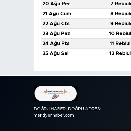
20 Ağu Per
7 Rebiul
21 Ağu Cum
8 Rebiul
22 Ağu Cts
9 Rebiul
23 Ağu Paz
10 Rebiu
24 Ağu Pts
11 Rebiu
25 Ağu Sal
12 Rebiu
DOĞRU HABER, DOĞRU ADRES:
meridyenhaber.com