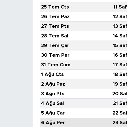
25 Tem Cts
11 Sa
SPOR
26 Tem Paz
12 Sa
27 Tem Pts
13 Sa
KÜLTÜR SANAT
28 Tem Sal
14 Sa
YAŞAM
29 Tem Çar
15 Sa
30 Tem Per
16 Sa
TARİHTEN GÜNÜMÜZE
31 Tem Cum
17 Sa
TARİH
1 Ağu Cts
18 Sa
2 Ağu Paz
19 Sa
KADIN
3 Ağu Pts
20 Sa
SAĞLIK
4 Ağu Sal
21 Sa
5 Ağu Çar
22 Sa
SİYASET
6 Ağu Per
23 Sa