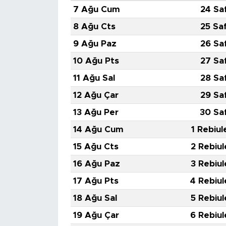
MEDYA KÖŞESİ
7 Ağu Cum
24 Sa
8 Ağu Cts
25 Sa
FOTO GALERİ
9 Ağu Paz
26 Sa
VİDEOLAR
10 Ağu Pts
27 Sa
11 Ağu Sal
28 Sa
ALINTI YAZARLAR
12 Ağu Çar
29 Sa
SOSYAL MEDYA
13 Ağu Per
30 Sa
14 Ağu Cum
1 Rebiul
15 Ağu Cts
2 Rebiul
16 Ağu Paz
3 Rebiul
17 Ağu Pts
4 Rebiul
18 Ağu Sal
5 Rebiul
19 Ağu Çar
6 Rebiul