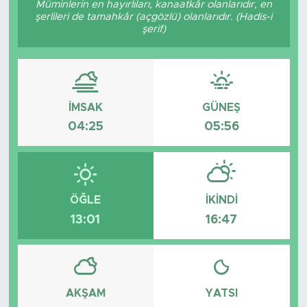
Müminlerin en hayırlıları, kanaatkâr olanlarıdır, en
şerlileri de tamahkâr (açgözlü) olanlarıdır. (Hadis-i
BİLİM-TEKNOLOJİ
şerif)
RÖPÖRTAJ
ANALİZ
İMSAK
GÜNEŞ
04:25
05:56
NOSTALJİ
KULİS
YAZARLAR
ÖĞLE
İKINDI
13:01
16:47
DİNİ
POLİTİKA
AKŞAM
YATSI
EKONOMİ