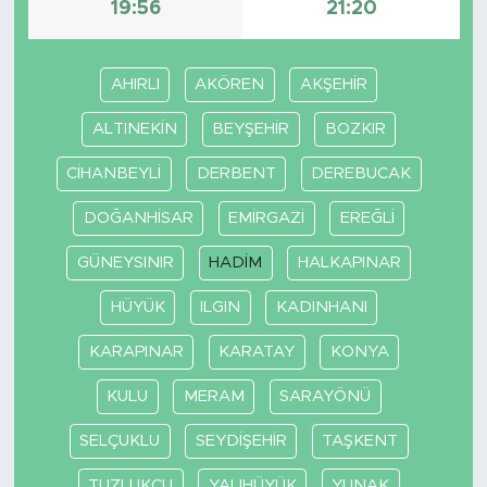
19:56
21:20
SPOR
AHIRLI
AKÖREN
AKŞEHİR
KÜLTÜR SANAT
ALTINEKİN
BEYŞEHİR
BOZKIR
YAŞAM
CİHANBEYLİ
DERBENT
DEREBUCAK
TARİHTEN GÜNÜMÜZE
DOĞANHİSAR
EMİRGAZİ
EREĞLİ
GÜNEYSINIR
HADİM
HALKAPINAR
TARİH
HÜYÜK
ILGIN
KADINHANI
KADIN
KARAPINAR
KARATAY
KONYA
SAĞLIK
KULU
MERAM
SARAYÖNÜ
SİYASET
SELÇUKLU
SEYDİŞEHİR
TAŞKENT
TUZLUKÇU
YALIHÜYÜK
YUNAK