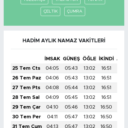
MEDYA KÖŞESİ
ÇELTİK
ÇUMRA
FOTO GALERİ
VİDEOLAR
HADİM AYLIK NAMAZ VAKITLERI
ALINTI YAZARLAR
İMSAK
GÜNEŞ
ÖĞLE
İKINDI
AKŞ
SOSYAL MEDYA
25 Tem Cts
04:05
05:43
13:02
16:51
20:
26 Tem Paz
04:06
05:43
13:02
16:51
20:
27 Tem Pts
04:08
05:44
13:02
16:51
20:
28 Tem Sal
04:09
05:45
13:02
16:51
20:
29 Tem Çar
04:10
05:46
13:02
16:50
20:
30 Tem Per
04:11
05:47
13:02
16:50
20:
31 Tem Cum
04:13
05:47
13:02
16:50
20: