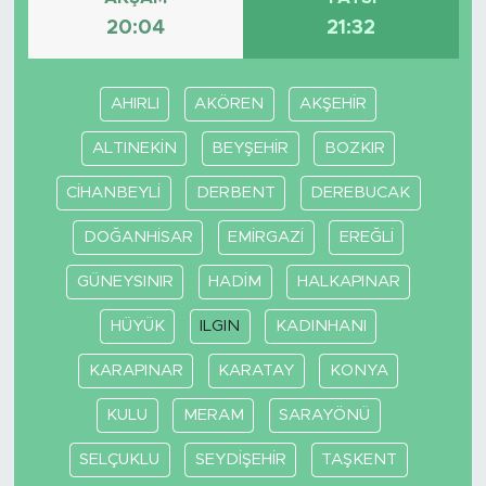
20:04
21:32
SPOR
AHIRLI
AKÖREN
AKŞEHİR
KÜLTÜR SANAT
ALTINEKİN
BEYŞEHİR
BOZKIR
YAŞAM
CİHANBEYLİ
DERBENT
DEREBUCAK
TARİHTEN GÜNÜMÜZE
DOĞANHİSAR
EMİRGAZİ
EREĞLİ
TARİH
GÜNEYSINIR
HADİM
HALKAPINAR
KADIN
HÜYÜK
ILGIN
KADINHANI
KARAPINAR
KARATAY
KONYA
SAĞLIK
KULU
MERAM
SARAYÖNÜ
SİYASET
SELÇUKLU
SEYDİŞEHİR
TAŞKENT