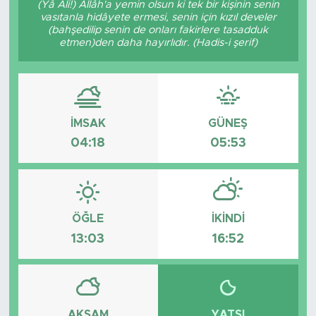
(Yâ Ali!) Allâh'a yemin olsun ki tek bir kişinin senin
vasıtanla hidâyete ermesi, senin için kızıl develer
BİLİM-TEKNOLOJİ
(bahşedilip senin de onları fakirlere tasadduk
etmen)den daha hayırlıdır. (Hadis-i şerif)
RÖPÖRTAJ
ANALİZ
İMSAK
GÜNEŞ
NOSTALJİ
04:18
05:53
KULİS
YAZARLAR
ÖĞLE
İKINDI
13:03
16:52
DİNİ
POLİTİKA
EKONOMİ
AKŞAM
YATSI