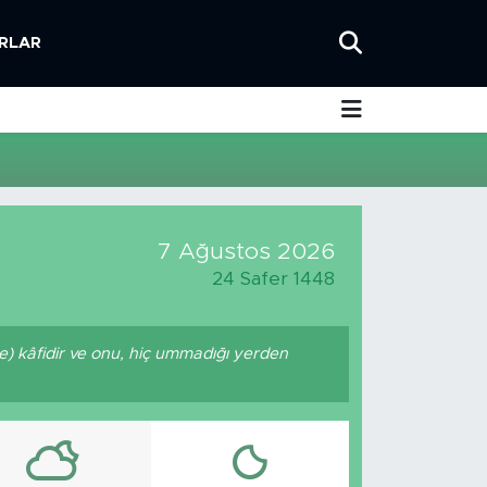
RLAR
7 Ağustos 2026
24 Safer 1448
nde) kâfidir ve onu, hiç ummadığı yerden