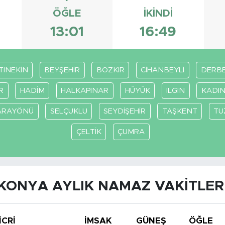
ÖĞLE
İKINDI
13:01
16:49
TINEKİN
BEYŞEHİR
BOZKIR
CİHANBEYLİ
DERB
R
HADİM
HALKAPINAR
HÜYÜK
ILGIN
KADIN
ARAYÖNÜ
SELÇUKLU
SEYDİŞEHİR
TAŞKENT
TU
ÇELTİK
ÇUMRA
KONYA AYLIK NAMAZ VAKITLER
İCRİ
İMSAK
GÜNEŞ
ÖĞLE