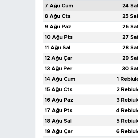
MEDYA KÖŞESİ
7 Ağu Cum
24 Sa
8 Ağu Cts
25 Sa
FOTO GALERİ
9 Ağu Paz
26 Sa
VİDEOLAR
10 Ağu Pts
27 Sa
11 Ağu Sal
28 Sa
ALINTI YAZARLAR
12 Ağu Çar
29 Sa
SOSYAL MEDYA
13 Ağu Per
30 Sa
14 Ağu Cum
1 Rebiul
15 Ağu Cts
2 Rebiul
16 Ağu Paz
3 Rebiul
17 Ağu Pts
4 Rebiul
18 Ağu Sal
5 Rebiul
19 Ağu Çar
6 Rebiul