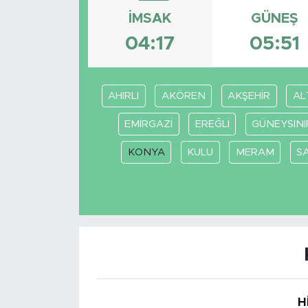
İMSAK
GÜNEŞ
BİLİM-TEKNOLOJİ
04:17
05:51
RÖPÖRTAJ
ANALİZ
AHIRLI
AKÖREN
AKŞEHİR
AL
EMİRGAZİ
EREĞLİ
GÜNEYSINI
NOSTALJİ
KONYA
KULU
MERAM
S
KULİS
YAZARLAR
DİNİ
POLİTİKA
H
EKONOMİ