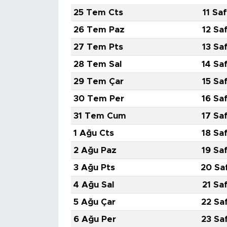
25 Tem Cts
11 Sa
SPOR
26 Tem Paz
12 Sa
27 Tem Pts
13 Sa
KÜLTÜR SANAT
28 Tem Sal
14 Sa
YAŞAM
29 Tem Çar
15 Sa
30 Tem Per
16 Sa
TARİHTEN GÜNÜMÜZE
31 Tem Cum
17 Sa
TARİH
1 Ağu Cts
18 Sa
2 Ağu Paz
19 Sa
KADIN
3 Ağu Pts
20 Sa
SAĞLIK
4 Ağu Sal
21 Sa
5 Ağu Çar
22 Sa
SİYASET
6 Ağu Per
23 Sa