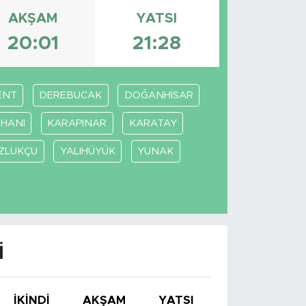
AKŞAM
YATSI
20:01
21:28
ENT
DEREBUCAK
DOĞANHİSAR
HANI
KARAPINAR
KARATAY
ZLUKÇU
YALIHÜYÜK
YUNAK
I
İKINDI
AKŞAM
YATSI