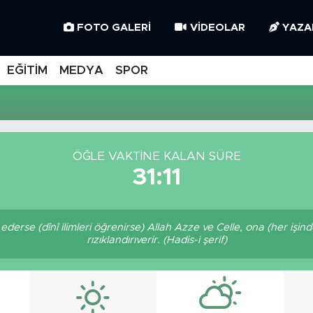
FOTO GALERI
VIDEOLAR
YAZA
EĞİTİM
MEDYA
SPOR
ÖĞLE VAKTINE KALAN SÜRE
31:11
derse (dînî ilimleri öğrenirse) Allah Azze ve Celle, ona (her işi
rızıklandırıverir. (Hadis-i şerif)