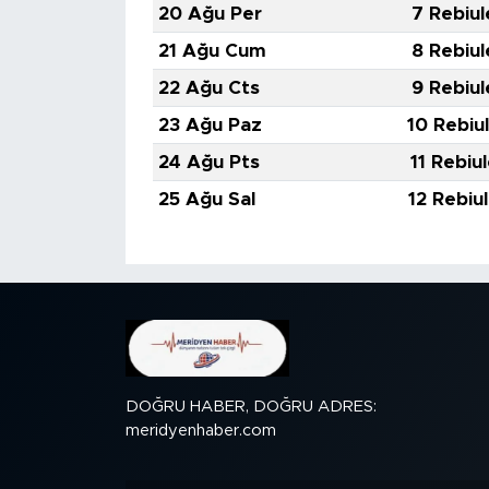
20 Ağu Per
7 Rebiul
21 Ağu Cum
8 Rebiul
22 Ağu Cts
9 Rebiul
23 Ağu Paz
10 Rebiu
24 Ağu Pts
11 Rebiu
25 Ağu Sal
12 Rebiu
DOĞRU HABER, DOĞRU ADRES:
meridyenhaber.com